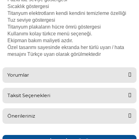
Sıcaklık göstergesi
Titanyum elektrotların kendi kendini temizleme özelliği
Tuz seviye göstergesi
Yangın Pompası
Titanyum plakaların hücre ömrü göstergesi
Kullanımı kolay türkce menü seçeneği.
Ekipman bakım maliyeti azdır.
Özel tasarımı sayesinde
ekranda her türlü uyarı / hata
mesajını Türkçe uyarı olarak görülmektedir
Yorumlar
Taksit Seçenekleri
çok iyi performans
Önerileriniz
Tesisimiz için böylesi bir ürün arıyorduk. Sık
kullanımımız var buna rağmen çok iyi performans
Bu ürünün fiyat bilgisi, resim, ürün açıklamalarında ve diğer
konularda yetersiz gördüğünüz noktaları öneri formunu kullanarak
aldık.