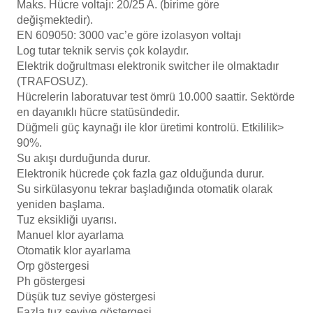
Maks. Hücre voltajı: 20/25 A. (birime göre
Havuz
değişmektedir).
si Kapağı
EN 609050: 3000 vac’e göre izolasyon voltajı
Log tutar teknik servis çok kolaydır.
Elektrik doğrultması elektronik switcher ile olmaktadır
Havuz Pompa
(TRAFOSUZ).
Hücrelerin laboratuvar test ömrü 10.000 saattir. Sektörde
en dayanıklı hücre statüsündedir.
Havuz
Düğmeli güç kayna
ğı ile klor üretimi kontrolü. Etkililik>
eri
90%.
Su akışı durduğunda durur.
Jakuzi Sauna
Elektronik
hücrede çok fazla gaz olduğunda durur.
Su
sirkülasyonu
tekrar başladığında otomatik
olarak
yeniden başlama.
Tuz eksikliği uyarısı.
Kartuş Filtreler
Manuel klor ayarlama
Otomatik klor ayarlama
Kuvars Cam
Orp göstergesi
Ph göstergesi
Düşük tuz seviye göstergesi
Olimpik Havuz
Fazla tuz seviye göstergesi