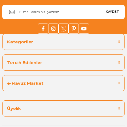
Antech Su Teknolojileri
Antech Orp Redox Elektrot 6 mt
KAYDET
₺ 9.826,11
₺ 7.369,59
Kategoriler
Stokta Yok
Tercih Edilenler
e-Havuz Market
Üyelik