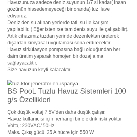
Havuzunuza sadece deniz suyunun 1/7 si kadar( insan
Endüstriyel Blower
gözünün hissedemeyeceği bir oranda) tuz ilave
Havuz Kış Kimyasalı
ediyoruz.
Ayak Havuzu
Deniz den su alınan yerlerde tatlı su ile karışım
Kalsiyum Hipoklorit
yapılabilir. ( Eğer istenirse tam deniz suyu ile çalışabilir).
Bahçe Havuz
Artık cihazımız tuzdan yerinde dezenfektan üreterek
ri
dışardan kimyasal uygulaması sona erdirecektir.
Süper Pool
Havuz sirkülasyon pompasına bağlı olduğundan her
alları
daim üretim yaparak homojen bir dozajla ma
sağlayacaktır.
Tuz
lmate Havuz Robotu Yedek
Size havuzun keyfi kalacaktır.
ücre Temizleyici
alzemeleri
BS PooL Tuzlu Havuz Sistemleri 100
Dalgıç Pompa
g/s Özellikleri
Dezenfeksiyon
Çok düşük voltaj 7.5V'den daha düşük çalışır.
Havuz kullanıcısı için herhangi bir elektrik riski yoktur.
Voltaj: 230VAC/ 50Hz.
Havuz Güvenlik
Maks. Çıkış gücü: 25 A hücre için 550 W