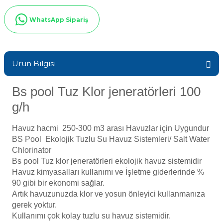
Sıvı Ph- Düşürücü
Gemaş Havuz
WhatsApp Sipariş
Havuz Vana
Toz Ph+ Yükseltici
Wtr Havuz
Havuz Isıtma
Wtr Havuz Kimyasalları Setleri
Ürün Bilgisi
Yosun Öldürücü
Bs pool Tuz Klor jeneratörleri 100
Selenoid
Havuz Elektrik
alları
g/h
Alkalinite Düşürücü
Havuz hacmi 250-300 m3 arası Havuzlar için Uygundur
Havuz Sarf
BS Pool Ek
olojik Tuzlu Su Havuz Sistemleri/ Salt Water
Chlorinator
Ayak Dezenfektanı
Bs pool Tuz klor jeneratörleri ekolojik havuz sistemidir
Havuz
Havuz kimyasalları kullanımı ve İşletme giderlerinde %
 Perdeleri
e Pool Expert
90 gibi bir ekonomi sağlar.
Artık havuzunuzda klor ve yosun önleyici kullanmanıza
Bahçe Süs Havuzu
gerek yoktur.
Havuz Filtre
Kullanımı çok kolay tuzlu su havuz sistemidir.