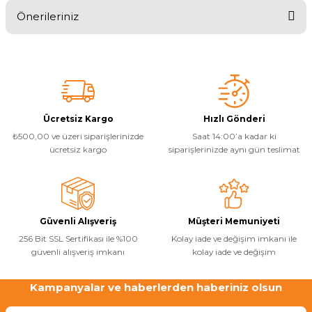
Endüstriyel Blower
Önerileriniz
Havuz Filtre
Yorum Yaz
Ayak Havuzu
Bu ürünün fiyat bilgisi, resim, ürün açıklamalarında ve diğer
konularda yetersiz gördüğünüz noktaları öneri formunu kullanarak
Havuz Kış Kimyasalı
tarafımıza iletebilirsiniz.
Bahçe Havuz
Görüş ve önerileriniz için teşekkür ederiz.
ri
Kalsiyum Hipoklorit
Ürün resmi kalitesiz, bozuk veya görüntülenemiyor.
Ücretsiz Kargo
Hızlı Gönderi
₺500,00 ve üzeri siparişlerinizde
Saat 14:00’a kadar ki
Ürün açıklamasında eksik bilgiler bulunuyor.
Süper Pool
ücretsiz kargo
siparişlerinizde aynı gün teslimat
lmate Havuz Robotu Yedek
Ürün bilgilerinde hatalar bulunuyor.
alları
alzemeleri
Ürün fiyatı diğer sitelerden daha pahalı.
Tuz
Bu ürüne benzer farklı alternatifler olmalı.
Dalgıç Pompa
ücre Temizleyici
Güvenli Alışveriş
Müşteri Memuniyeti
256 Bit SSL Sertifikası ile %100
Kolay iade ve değişim imkanı ile
Dezenfeksiyon
güvenli alışveriş imkanı
kolay iade ve değişim
Kampanyalar ve haberlerden haberiniz olsun
Gönder
Havuz Güvenlik