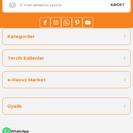
KAYDET
Havuz
si Kapağı
Havuz Pompa
Kategoriler
Havuz
eri
Tercih Edilenler
Jakuzi Sauna
e-Havuz Market
Kartuş Filtreler
Üyelik
Kuvars Cam
Olimpik Havuz
WhatsApp