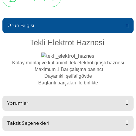
Sıvı Ph- Düşürücü
Havuz Vana
ik
Toz Ph+ Yükseltici
Ürün Bilgisi
Gemaş Havuz
Havuz Isıtma
Wtr Havuz Kimyasalları Setleri
Tekli Elektrot Haznesi
Wtr Havuz
Yosun Öldürücü
Havuz Elektrik
Kolay montaj ve kullanımlı tek elektrot girişli haznesi
Maximum 1 Bar çalışma basıncı
Selenoid
Dayanıklı şeffaf gövde
Havuz Sarf
alları
Bağlantı parçaları ile birlikte
Alkalinite Düşürücü
Havuz
Yorumlar
 Perdeleri
Ayak Dezenfektanı
Bahçe Süs Havuzu
Taksit Seçenekleri
Bu ürüne ilk yorumu siz yapın!
e Pool Expert