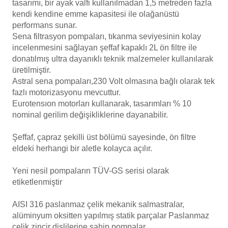
tasarımı, bir ayak valfi kullanılmadan 1,5 metreden fazla
Endüstriyel Blower
kendi kendine emme kapasitesi ile olağanüstü
Havuz Kış Kimyasalı
performans sunar.
Ayak Havuzu
Sena filtrasyon pompaları, tıkanma seviyesinin kolay
Kalsiyum Hipoklorit
incelenmesini sağlayan şeffaf kapaklı 2L ön filtre ile
Bahçe Havuz
donatılmış ultra dayanıklı teknik malzemeler kullanılarak
ri
üretilmiştir.
Süper Pool
Astral sena pompaları,230 Volt olmasına bağlı olarak tek
alları
fazlı motorizasyonu mevcuttur.
Eurotensıon motorları kullanarak, tasarımları % 10
Tuz
lmate Havuz Robotu Yedek
nominal gerilim değişikliklerine dayanabilir.
ücre Temizleyici
alzemeleri
Şeffaf, çapraz şekilli üst bölümü sayesinde, ön filtre
eldeki herhangi bir aletle kolayca açılır.
Dalgıç Pompa
Yeni nesil pompaların TÜV-GS serisi olarak
Dezenfeksiyon
etiketlenmiştir
AISI 316 paslanmaz çelik mekanik salmastralar,
Havuz Güvenlik
alüminyum oksitten yapılmış statik parçalar
Paslanmaz
çelik zincir dişlilerine sahip pompalar