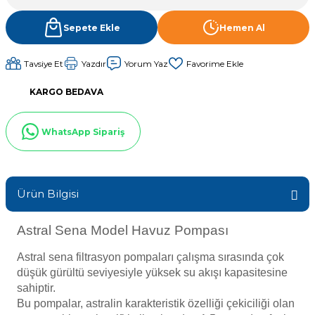
Sıvı Ph- Düşürücü
Gemaş Havuz
Sepete Ekle
Hemen Al
Havuz Vana
Toz Ph+ Yükseltici
Tavsiye Et
Yazdır
Yorum Yaz
Wtr Havuz
Havuz Isıtma
Wtr Havuz Kimyasalları Setleri
KARGO BEDAVA
Yosun Öldürücü
Selenoid
Havuz Elektrik
WhatsApp Sipariş
alları
Alkalinite Düşürücü
Havuz Sarf
Ürün Bilgisi
Ayak Dezenfektanı
Astral Sena Model Havuz Pompası
Havuz
 Perdeleri
e Pool Expert
Astral sena filtrasyon pompaları çalışma sırasında çok
düşük gürültü seviyesiyle yüksek su akışı kapasitesine
Bahçe Süs Havuzu
sahiptir.
Havuz Filtre
Bu pompalar, astralin karakteristik özelliği çekiciliği olan