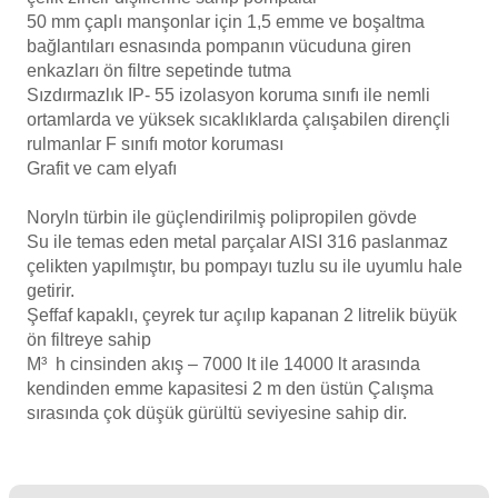
50 mm çaplı manşonlar için 1,5 emme ve boşaltma
Havuz
bağlantıları
esnasında pompanın vücuduna giren
si Kapağı
enkazları ön filtre sepetinde tutma
Sızdırmazlık
IP- 55
izolasyon
koruma sınıfı ile nemli
Havuz Pompa
ortamlarda ve y
üksek sıcaklıklarda çalışabilen dirençli
rulmanlar
F sınıfı motor koruması
Grafit ve cam elyafı
Havuz
eri
Noryln türbin ile güçlendirilmiş polipropilen gövde
Su ile temas eden metal parçalar AISI 316 paslanmaz
çelikten yapılmıştır, bu pompayı tuzlu su ile uyumlu hale
Jakuzi Sauna
getirir.
Şeffaf kapaklı, çeyrek tur açılıp kapanan 2 litrelik büyük
ön filtreye sahip
Kartuş Filtreler
M³ h cinsinden akış – 7000 lt ile 14000 lt arasında
kendinden emme kapasitesi 2 m den üstün Çalışma
Kuvars Cam
sırasında çok düşük gürültü seviyesine sahip dir.
Olimpik Havuz