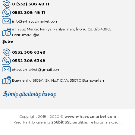
0 (532) 308 48 11
0532 308 48 11
info@e-havuzmarket.com
e Havuz Market Farilya, Farilya mah, İnönü Cd. 3/6 48965
Bodrum/Muğla
Şube
0532 308 6348
0532 308 6348
ehavuzmarket@gmail.com
Egemenlik, 6108/1. Sk. No:11 D:1A, 35070 Bornova/İzmir
İşimiz gücümüz havuz
Mağaza
Depomuz
Copyright 2018 - 2020 ©
www.e-havuzmarket.com
Kredi kartı bilgileriniz
256bit SSL
sertifikası ile korunmaktadır.