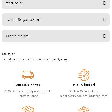
Yorumlar
Yangın Pompası
Taksit Seçenekleri
Bu ürüne ilk yorumu siz yapın!
Önerileriniz
Yorum Yaz
Bu ürünün fiyat bilgisi, resim, ürün açıklamalarında ve diğer
konularda yetersiz gördüğünüz noktaları öneri formunu kullanarak
Etiketler :
tarafımıza iletebilirsiniz.
astral havuz pompası
havuz pompası fiyatları
Görüş ve önerileriniz için teşekkür ederiz.
Ürün resmi kalitesiz, bozuk veya görüntülenemiyor.
Ürün açıklamasında eksik bilgiler bulunuyor.
Ücretsiz Kargo
Hızlı Gönderi
Ürün bilgilerinde hatalar bulunuyor.
₺500,00 ve üzeri siparişlerinizde
Saat 14:00’a kadar ki
Ürün fiyatı diğer sitelerden daha pahalı.
ücretsiz kargo
siparişlerinizde aynı gün teslimat
Bu ürüne benzer farklı alternatifler olmalı.