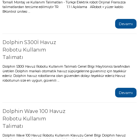
Endüstriyel Blower
TornaX Montaj ve Kullanım Talimatları - Türkçe Elektrik robot Orijinal Fransızca
talimatlardan tercüme edilmiştir TR 1.1 I Açıklama ARobot + yüzer kablo
Havuz Kış Kimyasalı
BKontrol ünitesi ...
Ayak Havuzu
Devamı
Kalsiyum Hipoklorit
Bahçe Havuz
ri
Dolphin S300İ Havuz
Süper Pool
Robotu Kullanım
alları
Talimatı
Dolphin S300İ Havuz Robotu Kullanım Talimatı Genel Bilgi Maytronics tarafından
Tuz
lmate Havuz Robotu Yedek
üretilen Dolphin markalı otomatik havuz süpürgelerine güveniniz için teşekkür
ücre Temizleyici
alzemeleri
ederiz. Dolphin havuz robotlarına olan güvenden dolayı teşekkür ederiz.Havuz
robotunun size en uygun, güvenili ...
Dalgıç Pompa
Devamı
Dezenfeksiyon
Dolphin Wave 100 Havuz
Robotu Kullanım
Talimatı
Havuz Güvenlik
Dolphin Wave 100 Havuz Robotu Kullanım Klavuzu Genel Bilgi Dolphin havuz