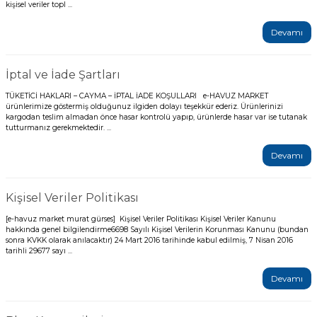
kişisel veriler topl ...
Havuz Trafoları
Havuz Merdiven
Hayward Havuz
Yosun Önleyici
Devamı
Gemaş Tuz
Gemaş %90 Tablet Klor
Ayak Dezenfektanı
Havuz Sıvı Klor
Havuz Filtreleri
Krom Led
örü
ları
Havuz Suyu Parlatıcı
Beatbot Havuz
Gemaş hazır kimyasal bakım seti
Demir ve Setlik Giderici
Havuz Bağlı Klor Giderici
İptal ve İade Şartları
Havuz Dip
Lamba Yedek
eri
TÜKETİCİ HAKLARI – CAYMA – İPTAL İADE KOŞULLARI e-HAVUZ MARKET
 Düşürücü Dozaj Pompası
Çöktürücü
ürünlerimize göstermiş olduğunuz ilgiden dolayı teşekkür ederiz. Ürünlerinizi
Gemaş Multi Tablet Klor 200 gr
Havuz Suyu Bağlı Klor Giderici
Havuz İyon Baglayıcı
kargodan teslim almadan önce hasar kontrolü yapıp, ürünlerde hasar var ise tutanak
Bwt Havuz Robotları
tutturmanız gerekmektedir. ...
Havuz Besi
Zodiac Tuz
Havuz PH
Kalsiyum Hipoklorit %65 Klor
Havuz Kışlık Bakım Ürünü
Süs Havuzu
örü
Devamı
z
Spino Havuz
Kum Filtresi Temizleyici
Havuz Sıvı Ph Düşürücü
Abs Skimmer
Sıvı pH Düşürücü
Kişisel Veriler Politikası
Multi %90 Tablet Klor
Havuz Toz Ph+ Yükseltici
[e-havuz market murat gürses] Kişisel Veriler Politikası Kişisel Veriler Kanunu
Havuz Dozaj
hakkında genel bilgilendirme6698 Sayılı Kişisel Verilerin Korunması Kanunu (bundan
pH Yükseltici
sonra KVKK olarak anılacaktır) 24 Mart 2016 tarihinde kabul edilmiş, 7 Nisan 2016
tarihli 29677 sayı ...
Sıvı Asit Hidroklorik
Selenoid Havuz Kimyasalları setle
İyon Bağlayıcı
Mspa Jakuzi
Devamı
Sıvı Klor Sodyum Hipoklorit
ik
Su Sporları Dünyası