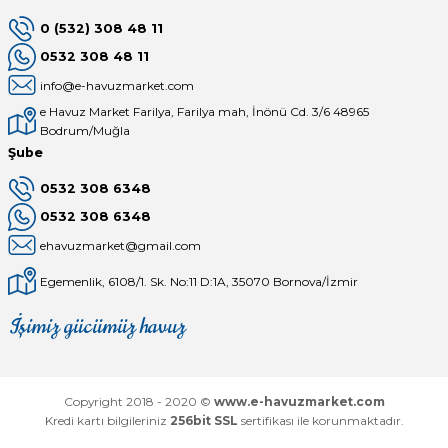
0 (532) 308 48 11
0532 308 48 11
info@e-havuzmarket.com
e Havuz Market Farilya, Farilya mah, İnönü Cd. 3/6 48965
Bodrum/Muğla
Şube
0532 308 6348
0532 308 6348
ehavuzmarket@gmail.com
Egemenlik, 6108/1. Sk. No:11 D:1A, 35070 Bornova/İzmir
İşimiz gücümüz havuz
Mağaza
Depomuz
Copyright 2018 - 2020 ©
www.e-havuzmarket.com
Kredi kartı bilgileriniz
256bit SSL
sertifikası ile korunmaktadır.