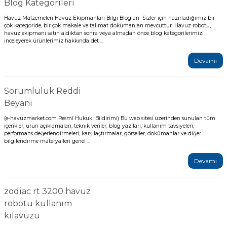
Blog Kategorileri
Sıvı Ph- Düşürücü
Havuz Malzemeleri Havuz Ekipmanları Bilgi Blogları Sizler için hazırladığımız bir
Gemaş Havuz
Havuz Vana
çok kategoride, bir çok makale ve talimat dokümanları mevcuttur. Havuz robotu,
havuz ekipmanı satın aldıktan sonra veya almadan önce blog kategorilerimizi
Toz Ph+ Yükseltici
inceleyerek ürünlerimiz hakkında det ...
Wtr Havuz
Havuz Isıtma
Devamı
Wtr Havuz Kimyasalları Setleri
Yosun Öldürücü
Sorumluluk Reddi
Selenoid
Havuz Elektrik
Beyanı
alları
(e-havuzmarket.com Resmî Hukuki Bildirimi) Bu web sitesi üzerinden sunulan tüm
içerikler, ürün açıklamaları, teknik veriler, blog yazıları, kullanım tavsiyeleri,
Alkalinite Düşürücü
Havuz Sarf
performans değerlendirmeleri, karşılaştırmalar, görseller, dokümanlar ve diğer
bilgilendirme materyalleri genel ...
Ayak Dezenfektanı
Devamı
Havuz
 Perdeleri
e Pool Expert
zodiac rt 3200 havuz
robotu kullanım
Bahçe Süs Havuzu
Havuz Filtre
kılavuzu