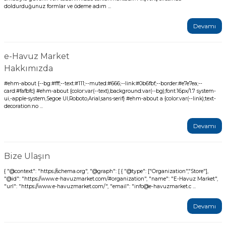
doldurduğunuz formlar ve ödeme adım ...
Devamı
e-Havuz Market
Hakkımızda
#ehm-about {--bg:#fff;--text:#111;--muted:#666;--link:#0b6fbf;--border:#e7e7ea;--
card:#fafbfc} #ehm-about {color:var(--text);background:var(--bg);font:16px/1.7 system-
ui,-apple-system,Segoe UI,Roboto,Arial,sans-serif} #ehm-about a {color:var(--link);text-
decoration:no ...
Devamı
Bize Ulaşın
{ "@context": "https://schema.org", "@graph": [ { "@type": ["Organization","Store"],
"@id": "https://www.e-havuzmarket.com/#organization", "name": "E-Havuz Market",
"url": "https://www.e-havuzmarket.com/", "email": "info@e-havuzmarket.c ...
Devamı