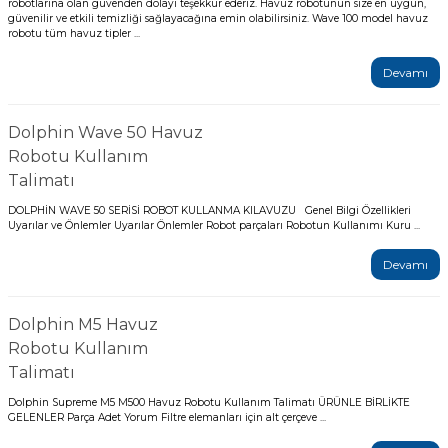
robotlarına olan güvenden dolayı teşekkür ederiz. Havuz robotunun size en uygun,
güvenilir ve etkili temizliği sağlayacağına emin olabilirsiniz. Wave 100 model havuz
Havuz
robotu tüm havuz tipler ...
si Kapağı
Devamı
Havuz Pompa
Dolphin Wave 50 Havuz
Robotu Kullanım
Havuz
Talimatı
eri
DOLPHİN WAVE 50 SERİSİ ROBOT KULLANMA KILAVUZU Genel Bilgi Özellikleri
Uyarılar ve Önlemler Uyarılar Önlemler Robot parçaları Robotun Kullanımı Kuru ...
Jakuzi Sauna
Devamı
Kartuş Filtreler
Dolphin M5 Havuz
Robotu Kullanım
Kuvars Cam
Talimatı
Dolphin Supreme M5 M500 Havuz Robotu Kullanım Talimatı ÜRÜNLE BİRLİKTE
GELENLER Parça Adet Yorum Filtre elemanları için alt çerçeve ...
Olimpik Havuz