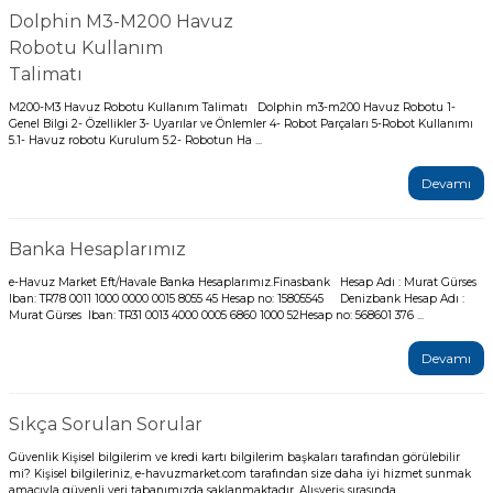
Dolphin M3-M200 Havuz
Robotu Kullanım
Talimatı
M200-M3 Havuz Robotu Kullanım Talimatı Dolphin m3-m200 Havuz Robotu 1-
Genel Bilgi 2- Özellikler 3- Uyarılar ve Önlemler 4- Robot Parçaları 5-Robot Kullanımı
5.1- Havuz robotu Kurulum 5.2- Robotun Ha ...
Devamı
Banka Hesaplarımız
e-Havuz Market Eft/Havale Banka Hesaplarımız.Finasbank Hesap Adı : Murat Gürses
Iban: TR78 0011 1000 0000 0015 8055 45 Hesap no: 15805545 Denizbank Hesap Adı :
Murat Gürses Iban: TR31 0013 4000 0005 6860 1000 52Hesap no: 568601 376 ...
Devamı
Sıkça Sorulan Sorular
Güvenlik Kişisel bilgilerim ve kredi kartı bilgilerim başkaları tarafından görülebilir
mi? Kişisel bilgileriniz, e-havuzmarket.com tarafından size daha iyi hizmet sunmak
amacıyla güvenli veri tabanımızda saklanmaktadır. Alışveriş sırasında