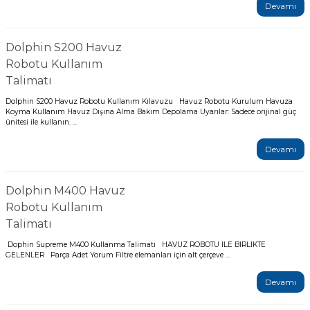
Devamı
Yangın Pompası
Dolphin S200 Havuz
Robotu Kullanım
Talimatı
Dolphin S200 Havuz Robotu Kullanım Kılavuzu Havuz Robotu Kurulum Havuza
Koyma Kullanım Havuz Dışına Alma Bakım Depolama Uyarılar: Sadece orijinal güç
ünitesi ile kullanın. ...
Devamı
Dolphin M400 Havuz
Robotu Kullanım
Talimatı
Dophin Supreme M400 Kullanma Talimatı HAVUZ ROBOTU İLE BİRLİKTE
GELENLER Parça Adet Yorum Filtre elemanları için alt çerçeve ...
Devamı