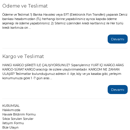
Ödeme ve Teslimat
Ödeme ve Teslimat 1) Banka Havalesi veya EFT (Elektronik Fon Transferi) yaparak Deniz
bankası hesabımızdan (TL) herhangi birine yapabilirsiniz ayrıca kapıda ödeme
seçeneği ile ödeme yapabilirsiniz. 2) Sitemiz üzerinden kredi kartlarınız ile Her türlü
kredi kartınıza on ...
Devamı
Kargo ve Teslimat
HANGİ KARGO ŞİRKETİ İLE ÇALIŞIYORSUNUZ? Siparişleriniz YURT İÇİ KARGO ARAS
KARGO-SÜRAT KARGO aracılığı ile sizlere ulaştırılmaktadır. KARGOM NE ZAMAN
ULAŞIR? Teslimatlar bulunduğunuz adresin il. ilçe, köy ve ya kasaba gibi, yerleşim
konumunuza göre 1 -7 gün aras ...
Devamı
KURUMSAL
Hakkımızda
Havale Bildirim Formu
Sıkca Sorulan Sorular
İletişim Formu
Bize Ulaşın