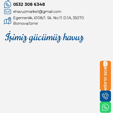
0532 308 6348
ehavuzmarket@gmail.com
Egemenlik, 6108/1. Sk. No:11 D:1A, 35070
Bornova/İzmir
İşimiz gücümüz havuz
Mağaza
Depomuz
BİZE ULAŞIN