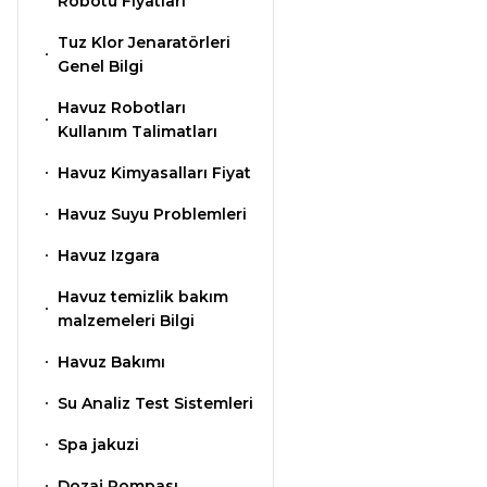
Klor Jeneratörü
Robotu Fiyatları
Nozulları
Süs Havuzu
Tuz Klor Jenaratörleri
Çöktürücü
Spino Havuz
Aydınlatma
Genel Bilgi
Robotları
Abs Skimmer
Havuz Robotları
Kullanım Talimatları
Havuz PH Düşürücü Toz
Havuz Dozaj
Havuz Kimyasalları Fiyat
Sistemleri
Havuz Suyu Problemleri
Sıvı pH Düşürücü
Havuz Izgara
Mspa Jakuzi
Havuz temizlik bakım
malzemeleri Bilgi
pH Yükseltici
Su Sporları Dünyası
Havuz Bakımı
Su Analiz Test Sistemleri
İyon Bağlayıcı
Havuz Vana
Spa jakuzi
Boru Fittings
Dozaj Pompası