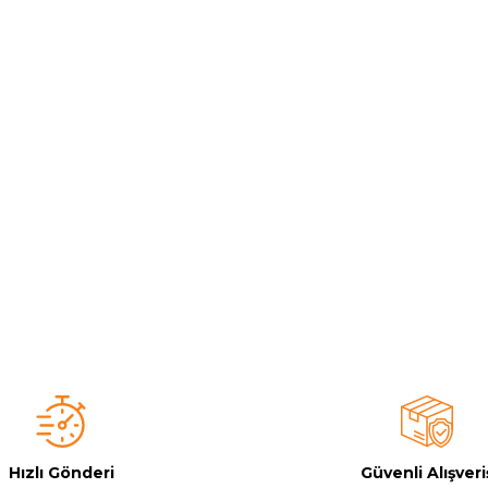
Toz Ph+ Yükseltici
Wtr Havuz Kimyasalları Setleri
Yosun Öldürücü
Hızlı Gönderi
Güvenli Alışveri