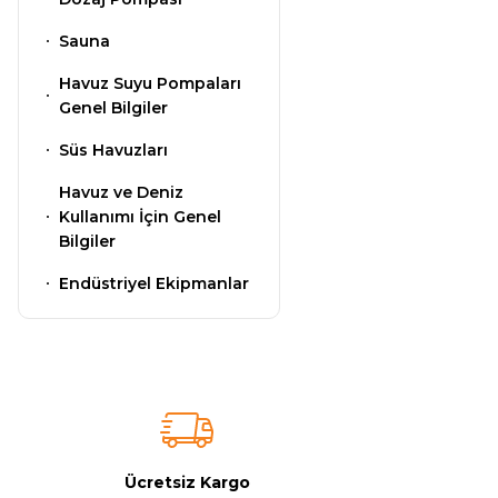
Kostik
Sauna
Havuz Isıtma
Sistemleri
Havuz Suyu Pompaları
Genel Bilgiler
Gemaş Havuz
Kimyasalları
Süs Havuzları
Havuz Elektrik
Panoları
Havuz ve Deniz
Kullanımı İçin Genel
Wtr Havuz
Bilgiler
Kimyasalları
Havuz Sarf
Endüstriyel Ekipmanlar
Malzemeleri
Selenoid
Havuz Kimyasalları
Havuz
Şelaleleri Su Perdeleri
Alkalinite Düşürücü
Ücretsiz Kargo
Bahçe Süs Havuzu