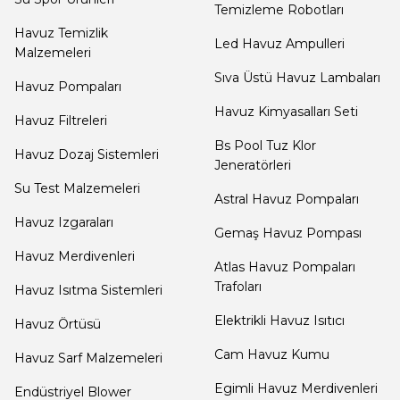
Dalgıç Pompa
Temizleme Robotları
Havuz Temizlik
Led Havuz Ampulleri
Malzemeleri
Tuz
Dezenfeksiyon
Sıva Üstü Havuz Lambaları
Jenaratörü Hücre Temizleyici
Havuz Pompaları
Sistemleri
Havuz Kimyasalları Seti
Havuz Filtreleri
Bs Pool Tuz Klor
Havuz Dozaj Sistemleri
Havuz Güvenlik
Jeneratörleri
Su Test Malzemeleri
Astral Havuz Pompaları
Havuz Izgaraları
Havuz
Gemaş Havuz Pompası
Makine Dairesi Kapağı
Havuz Merdivenleri
Atlas Havuz Pompaları
Trafoları
Havuz Isıtma Sistemleri
Havuz Pompa
Elektrikli Havuz Isıtıcı
Havuz Örtüsü
Sehpa
Cam Havuz Kumu
Havuz Sarf Malzemeleri
Egimli Havuz Merdivenleri
Endüstriyel Blower
Havuz