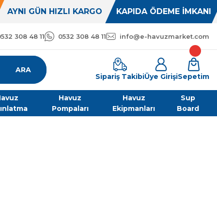
AYNI GÜN HIZLI KARGO
KAPIDA ÖDEME İMKANI
0532 308 48 11
0532 308 48 11
info@e-havuzmarket.com
ARA
Sipariş Takibi
Üye Girişi
Sepetim
avuz
Havuz
Havuz
Sup
ınlatma
Pompaları
Ekipmanları
Board