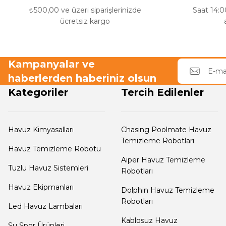
₺500,00 ve üzeri siparişlerinizde
Saat 14:00
Ayak Dezenfektanı
ücretsiz kargo
Endüstriyel Blower
e Pool Expert
Kampanyalar ve
Ayak Havuzu
haberlerden haberiniz olsun
Havuz Filtre
Kategoriler
Tercih Edilenler
Temizleyici
Bahçe
Havuz Duş Sistemleri
Havuz Kimyasalları
Chasing Poolmate Havuz
Havuz Kış Kimyasalı
Temizleme Robotları
Havuz Temizleme Robotu
Aiper Havuz Temizleme
Tuzlu Havuz Sistemleri
Robotları
Kalsiyum Hipoklorit
Chasing Poolmate Havuz Robotu Yedek
Havuz Ekipmanları
Dolphin Havuz Temizleme
Parça Sarf Malzemeleri
Robotları
Led Havuz Lambaları
Süper
Kablosuz Havuz
Pool Havuz Kimyasalları
Su Spor Ürünleri