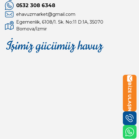
0532 308 6348
ehavuzmarket@gmail.com
Egemenlik, 6108/1. Sk. No:11 D:1A, 35070
Bornova/İzmir
İşimiz gücümüz havuz
Mağaza
Depomuz
BİZE ULAŞIN