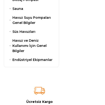
Kimyasalları
Sauna
Havuz Isıtma
Sistemleri
Havuz Suyu Pompaları
Wtr Havuz
Genel Bilgiler
Kimyasalları
Süs Havuzları
Havuz Elektrik
Panoları
Havuz ve Deniz
Selenoid
Kullanımı İçin Genel
Havuz Kimyasalları
Bilgiler
Havuz Sarf
Endüstriyel Ekipmanlar
Malzemeleri
Alkalinite Düşürücü
Havuz
Ayak Dezenfektanı
Şelaleleri Su Perdeleri
e Pool Expert
Ücretsiz Kargo
Bahçe Süs Havuzu