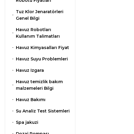
Klor Jeneratörü
Robotu Fiyatları
Nozulları
Süs Havuzu
Tuz Klor Jenaratörleri
Havuz PH
Spino Havuz
Aydınlatma
Genel Bilgi
Düşürücü Toz
Robotları
Abs Skimmer
Havuz Robotları
Kullanım Talimatları
Sıvı pH Düşürücü
Havuz Dozaj
Havuz Kimyasalları Fiyat
Sistemleri
Havuz Suyu Problemleri
pH Yükseltici
Havuz Izgara
Mspa Jakuzi
Havuz temizlik bakım
İyon Bağlayıcı
malzemeleri Bilgi
Su Sporları Dünyası
Havuz Bakımı
Kostik
Su Analiz Test Sistemleri
Havuz Vana
Spa jakuzi
Boru Fittings
Gemaş Havuz
Dozaj Pompası