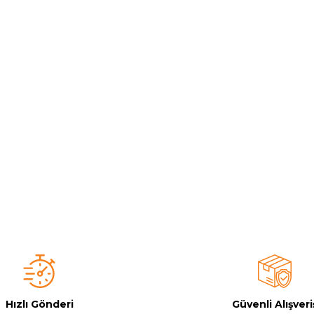
Toz Ph+ Yükseltici
Wtr Havuz Kimyasalları Setleri
Yosun Öldürücü
Hızlı Gönderi
Güvenli Alışveri