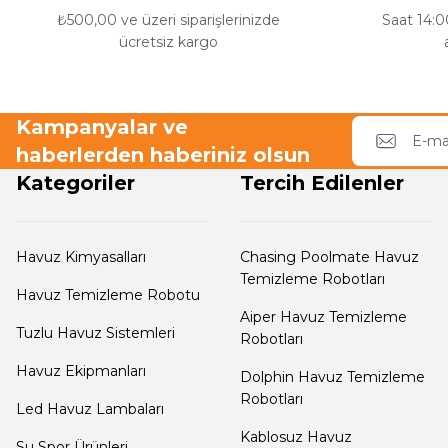
₺500,00 ve üzeri siparişlerinizde
Saat 14:00
ücretsiz kargo
Havuz Filtre
Endüstriyel Blower
Temizleyici
Kampanyalar ve
Ayak Havuzu
haberlerden haberiniz olsun
Havuz Kış Kimyasalı
Kategoriler
Tercih Edilenler
Bahçe
Kalsiyum Hipoklorit
Havuz Duş Sistemleri
Havuz Kimyasalları
Chasing Poolmate Havuz
Temizleme Robotları
Havuz Temizleme Robotu
Süper
Aiper Havuz Temizleme
Pool Havuz Kimyasalları
Tuzlu Havuz Sistemleri
Robotları
Chasing Poolmate Havuz Robotu Yedek
Havuz Ekipmanları
Dolphin Havuz Temizleme
Parça Sarf Malzemeleri
Robotları
Tuz
Led Havuz Lambaları
Jenaratörü Hücre Temizleyici
Kablosuz Havuz
Su Spor Ürünleri