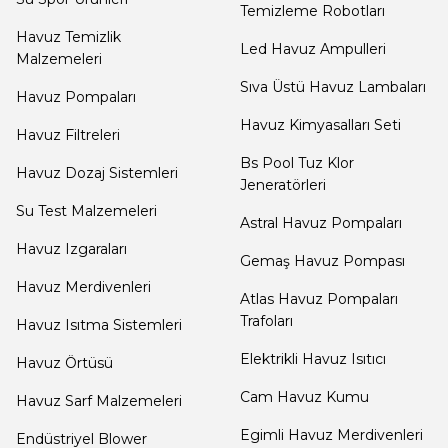
Dalgıç Pompa
Temizleme Robotları
Havuz Temizlik
Led Havuz Ampulleri
Malzemeleri
Dezenfeksiyon
Sıva Üstü Havuz Lambaları
Havuz Pompaları
Sistemleri
Havuz Kimyasalları Seti
Havuz Filtreleri
Bs Pool Tuz Klor
Havuz Dozaj Sistemleri
Havuz Güvenlik
Jeneratörleri
Su Test Malzemeleri
Astral Havuz Pompaları
Havuz Izgaraları
Havuz
Gemaş Havuz Pompası
Makine Dairesi Kapağı
Havuz Merdivenleri
Atlas Havuz Pompaları
Trafoları
Havuz Isıtma Sistemleri
Havuz Pompa
Elektrikli Havuz Isıtıcı
Havuz Örtüsü
Sehpa
Cam Havuz Kumu
Havuz Sarf Malzemeleri
Egimli Havuz Merdivenleri
Endüstriyel Blower
Havuz