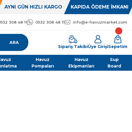
AYNI GÜN HIZLI KARGO
KAPIDA ÖDEME İMKANI
0532 308 48 11
0532 308 48 11
info@e-havuzmarket.com
ARA
Sipariş Takibi
Üye Girişi
Sepetim
avuz
Havuz
Havuz
Sup
ınlatma
Pompaları
Ekipmanları
Board