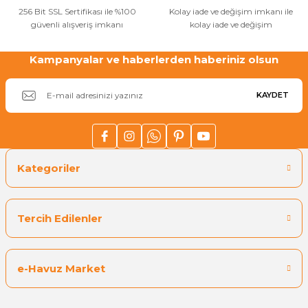
256 Bit SSL Sertifikası ile %100
Kolay iade ve değişim imkanı ile
Havuz
güvenli alışveriş imkanı
kolay iade ve değişim
si Kapağı
Kampanyalar ve haberlerden haberiniz olsun
Gönder
Havuz Pompa
KAYDET
Havuz
eri
Kategoriler
Jakuzi Sauna
Kartuş Filtreler
Tercih Edilenler
Kuvars Cam
e-Havuz Market
Olimpik Havuz