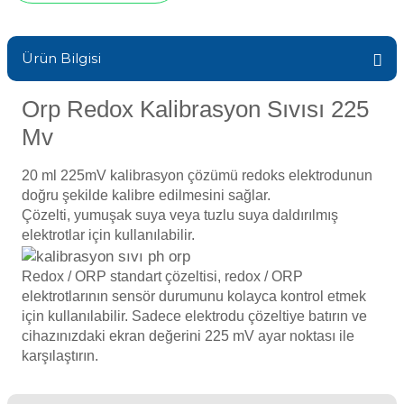
Sıvı Ph- Düşürücü
Gemaş Havuz
Havuz Vana
Ürün Bilgisi
Toz Ph+ Yükseltici
Wtr Havuz
Orp Redox Kalibrasyon Sıvısı 225
Havuz Isıtma
Wtr Havuz Kimyasalları Setleri
Mv
Yosun Öldürücü
Selenoid
Havuz Elektrik
20 ml 225mV kalibrasyon çözümü redoks elektrodunun
alları
doğru şekilde kalibre edilmesini sağlar.
Çözelti, yumuşak suya veya tuzlu suya daldırılmış
Alkalinite Düşürücü
Havuz Sarf
elektrotlar için kullanılabilir.
Redox / ORP standart çözeltisi, redox / ORP
Ayak Dezenfektanı
elektrotlarının sensör durumunu kolayca kontrol etmek
Havuz
için kullanılabilir. Sadece elektrodu çözeltiye batırın ve
 Perdeleri
e Pool Expert
cihazınızdaki ekran değerini 225 mV ayar noktası ile
karşılaştırın.
Bahçe Süs Havuzu
Havuz Filtre