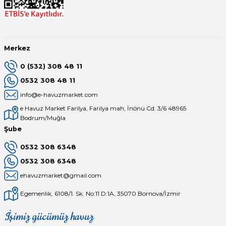
Endüstriyel Blower
Havuz Kış Kimyasalı
Ayak Havuzu
Kalsiyum Hipoklorit
Merkez
Bahçe Havuz
0 (532) 308 48 11
ri
Süper Pool
0532 308 48 11
alları
info@e-havuzmarket.com
e Havuz Market Farilya, Farilya mah, İnönü Cd. 3/6 48965
Tuz
lmate Havuz Robotu Yedek
Bodrum/Muğla
ücre Temizleyici
alzemeleri
Şube
0532 308 6348
Dalgıç Pompa
0532 308 6348
ehavuzmarket@gmail.com
Dezenfeksiyon
Egemenlik, 6108/1. Sk. No:11 D:1A, 35070 Bornova/İzmir
Havuz Güvenlik
İşimiz gücümüz havuz
Mağaza
Depomuz