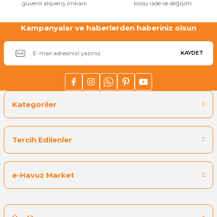
güvenli alışveriş imkanı
kolay iade ve değişim
Sıvı Ph- Düşürücü
Gemaş Havuz
Havuz Vana
Kampanyalar ve haberlerden haberiniz olsun
Toz Ph+ Yükseltici
KAYDET
Wtr Havuz
Havuz Isıtma
Wtr Havuz Kimyasalları Setleri
Yosun Öldürücü
Selenoid
Havuz Elektrik
alları
Kategoriler
Alkalinite Düşürücü
Havuz Sarf
Tercih Edilenler
Ayak Dezenfektanı
Havuz
 Perdeleri
e-Havuz Market
e Pool Expert
Bahçe Süs Havuzu
Havuz Filtre