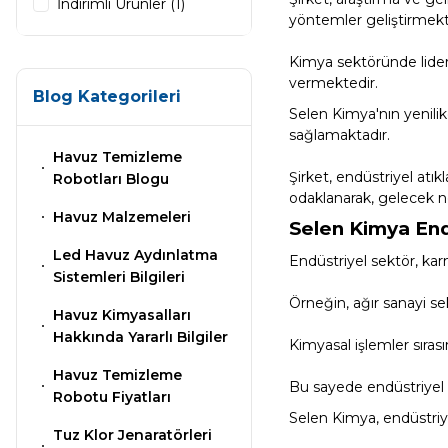
Klor Jeneratörü
Nozulları
İndirimli Ürünler (1)
yöntemler geliştirmekt
Süs Havuzu
Çöktürücü
Spino Havuz
Aydınlatma
Kimya sektöründe lider 
Robotları
Abs Skimmer
vermektedir.
Blog Kategorileri
Selen Kimya'nın yenilik
sağlamaktadır.
Havuz PH Düşürücü Toz
Havuz Dozaj
Havuz Temizleme
Sistemleri
Şirket, endüstriyel atıkl
Robotları Blogu
odaklanarak, gelecek ne
Sıvı pH Düşürücü
Havuz Malzemeleri
Selen Kimya End
Mspa Jakuzi
Led Havuz Aydınlatma
Endüstriyel sektör, kar
Sistemleri Bilgileri
pH Yükseltici
Örneğin, ağır sanayi se
Havuz Kimyasalları
Su Sporları Dünyası
Hakkında Yararlı Bilgiler
Kimyasal işlemler sırası
Havuz Temizleme
İyon Bağlayıcı
Bu sayede endüstriyel iş
Havuz Vana
Robotu Fiyatları
Selen Kimya, endüstriye
Boru Fittings
Tuz Klor Jenaratörleri