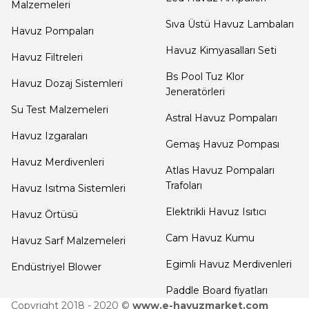
Malzemeleri
Termometreleri
Sıva Üstü Havuz Lambaları
Havuz Pompaları
Havuz Kimyasalları Seti
Havuz Filtreleri
Jakuzi Sauna
Bs Pool Tuz Klor
Ekipmanları
Havuz Dozaj Sistemleri
Jeneratörleri
Su Test Malzemeleri
Astral Havuz Pompaları
Kartuş Filtreler
Havuz Izgaraları
Gemaş Havuz Pompası
Havuz Merdivenleri
Atlas Havuz Pompaları
Kuvars Cam
Trafoları
Havuz Isıtma Sistemleri
Filtre Kumu
Elektrikli Havuz Isıtıcı
Havuz Örtüsü
Cam Havuz Kumu
Havuz Sarf Malzemeleri
Olimpik
Egimli Havuz Merdivenleri
Endüstriyel Blower
Havuz Malzemeleri
Paddle Board fiyatları
Copyright 2018 - 2020 ©
www.e-havuzmarket.com