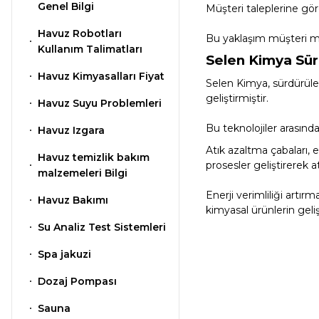
Genel Bilgi
Müşteri taleplerine gör
Kostik
Havuz Isıtma
Havuz Robotları
Bu yaklaşım müşteri mem
Kullanım Talimatları
Sistemleri
Selen Kimya Sürd
Gemaş Havuz
Havuz Kimyasalları Fiyat
Kimyasalları
Selen Kimya, sürdürülebi
geliştirmiştir.
Havuz Elektrik
Havuz Suyu Problemleri
Panoları
Bu teknolojiler arasında
Havuz Izgara
Wtr Havuz
Atık azaltma çabaları, 
Kimyasalları
Havuz temizlik bakım
prosesler geliştirerek 
Havuz Sarf
malzemeleri Bilgi
Malzemeleri
Enerji verimliliği artı
Havuz Bakımı
Selenoid
kimyasal ürünlerin geli
Havuz Kimyasalları
Su Analiz Test Sistemleri
Havuz
Spa jakuzi
Şelaleleri Su Perdeleri
Alkalinite Düşürücü
Dozaj Pompası
Sauna
Bahçe Süs Havuzu