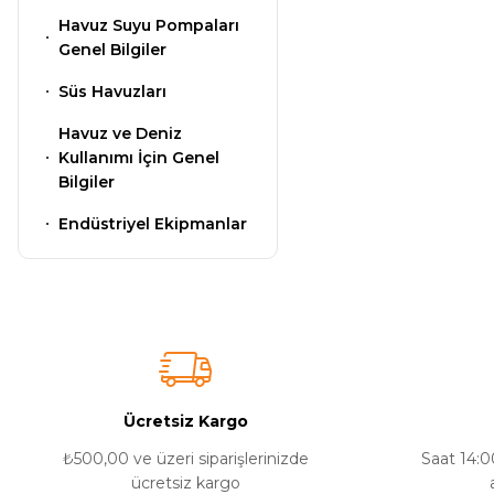
Ayak Dezenfektanı
Havuz Suyu Pompaları
Genel Bilgiler
Endüstriyel Blower
Süs Havuzları
e Pool Expert
Havuz ve Deniz
Ayak Havuzu
Kullanımı İçin Genel
Havuz Filtre
Bilgiler
Temizleyici
Endüstriyel Ekipmanlar
Bahçe
Havuz Duş Sistemleri
Havuz Kış Kimyasalı
Kalsiyum Hipoklorit
Chasing Poolmate Havuz Robotu Yedek
Parça Sarf Malzemeleri
Ücretsiz Kargo
Süper
₺500,00 ve üzeri siparişlerinizde
Saat 14:00
Pool Havuz Kimyasalları
ücretsiz kargo