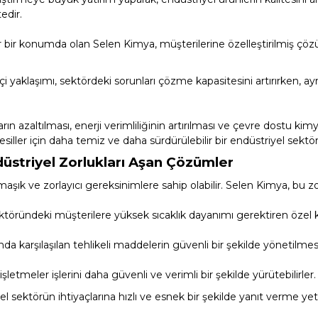
edir.
Kalsiyum Hipoklorit %65 Klor
Havuz Kışlık Bakım Ürünü
bir konumda olan Selen Kimya, müşterilerine özelleştirilmiş çözüml
Kum Filtresi Temizleyici
Havuz Sıvı Ph Düşürücü
çi yaklaşımı, sektördeki sorunları çözme kapasitesini artırırken, a
Multi %90 Tablet Klor
Havuz Toz Ph+ Yükseltici
arın azaltılması, enerji verimliliğinin artırılması ve çevre dostu kimy
siller için daha temiz ve daha sürdürülebilir bir endüstriyel sektö
üstriyel Zorlukları Aşan Çözümler
Sıvı Asit Hidroklorik
Selenoid Havuz Kimyasalları setleri
maşık ve zorlayıcı gereksinimlere sahip olabilir. Selen Kimya, bu z
ktöründeki müşterilere yüksek sıcaklık dayanımı gerektiren özel 
Sıvı Klor Sodyum Hipoklorit
nda karşılaşılan tehlikeli maddelerin güvenli bir şekilde yönetilme
Sıvı Ph- Düşürücü
letmeler işlerini daha güvenli ve verimli bir şekilde yürütebilirler.
l sektörün ihtiyaçlarına hızlı ve esnek bir şekilde yanıt verme ye