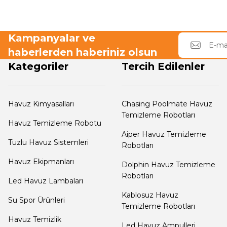
Dalgıç Pompa
Tuz
Kampanyalar ve
Dezenfeksiyon
Jenaratörü Hücre Temizleyici
haberlerden haberiniz olsun
Sistemleri
Kategoriler
Tercih Edilenler
Havuz Güvenlik
Havuz Kimyasalları
Chasing Poolmate Havuz
Temizleme Robotları
Havuz Temizleme Robotu
Havuz
Aiper Havuz Temizleme
Makine Dairesi Kapağı
Tuzlu Havuz Sistemleri
Robotları
Havuz Ekipmanları
Dolphin Havuz Temizleme
Havuz Pompa
Robotları
Led Havuz Lambaları
Sehpa
Kablosuz Havuz
Su Spor Ürünleri
Temizleme Robotları
Havuz Temizlik
Havuz
Led Havuz Ampulleri