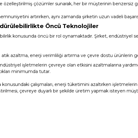
Toz Ph+ Yükseltici
e özelleştirilmiş çözümler sunarak, her bir müşterinin benzersiz g
nuniyetini artırırken, aynı zamanda şirketin uzun vadeli başarısı
ürülebilirlikte Öncü Teknolojiler
Wtr Havuz Kimyasalları Setleri
lirlik konusunda öncü bir rol oynamaktadır. Şirket, endüstriyel sekt
Yosun Öldürücü
 atık azaltma, enerji verimliliği artırma ve çevre dostu ürünlerin ge
endüstriyel işletmelerin çevreye olan etkisini azaltmalarına yard
atıkları minimumda tutar.
rma konusundaki çalışmaları, enerji tüketimini azaltırken işletmeler
ştirilmesi, çevreye duyarlı bir şekilde üretim yapmak isteyen müşte