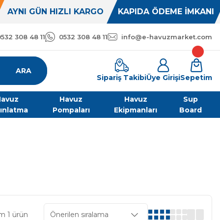
AYNI GÜN HIZLI KARGO
KAPIDA ÖDEME İMKANI
0532 308 48 11
0532 308 48 11
info@e-havuzmarket.com
ARA
Sipariş Takibi
Üye Girişi
Sepetim
avuz
Havuz
Havuz
Sup
ınlatma
Pompaları
Ekipmanları
Board
m 1 ürün