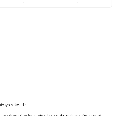
imya şirketidir.
tırmak ve süreçleri verimli hale getirmek için sürekli yeni