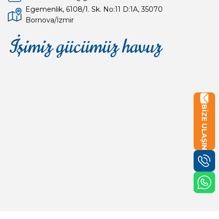
Egemenlik, 6108/1. Sk. No:11 D:1A, 35070
Bornova/İzmir
İşimiz gücümüz havuz
Mağaza
Depomuz
BİZE ULAŞIN