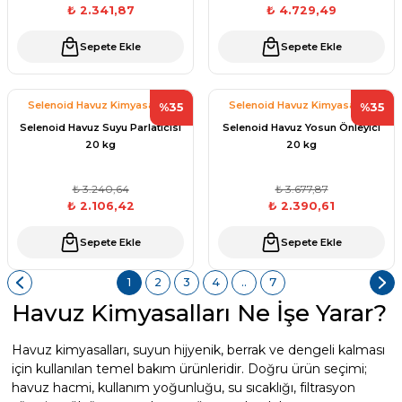
₺ 2.341,87
₺ 4.729,49
Sepete Ekle
Sepete Ekle
Selenoid Havuz Kimyasalları
Selenoid Havuz Kimyasalları
%35
%35
Selenoid Havuz Suyu Parlatıcısı
Selenoid Havuz Yosun Önleyici
20 kg
20 kg
₺ 3.240,64
₺ 3.677,87
₺ 2.106,42
₺ 2.390,61
Sepete Ekle
Sepete Ekle
1
2
3
4
..
7
Havuz Kimyasalları Ne İşe Yarar?
Havuz kimyasalları, suyun hijyenik, berrak ve dengeli kalması
için kullanılan temel bakım ürünleridir. Doğru ürün seçimi;
havuz hacmi, kullanım yoğunluğu, su sıcaklığı, filtrasyon