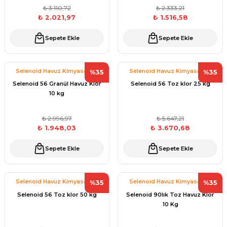
₺ 3.110,72
₺ 2.333,21
Havuz
₺ 2.021,97
₺ 1.516,58
si Kapağı
Sepete Ekle
Sepete Ekle
Havuz Pompa
Selenoid Havuz Kimyasalları
Selenoid Havuz Kimyasalları
%35
%35
Selenoid 56 Granül Havuz Klor
Selenoid 56 Toz klor 25 kg
Havuz
10 kg
eri
₺ 2.996,97
₺ 5.647,21
Jakuzi Sauna
₺ 1.948,03
₺ 3.670,68
Sepete Ekle
Sepete Ekle
Kartuş Filtreler
Selenoid Havuz Kimyasalları
Selenoid Havuz Kimyasalları
%35
%35
Kuvars Cam
Selenoid 56 Toz klor 50 kg
Selenoid 90lık Toz Havuz Klor
10 Kg
Olimpik Havuz