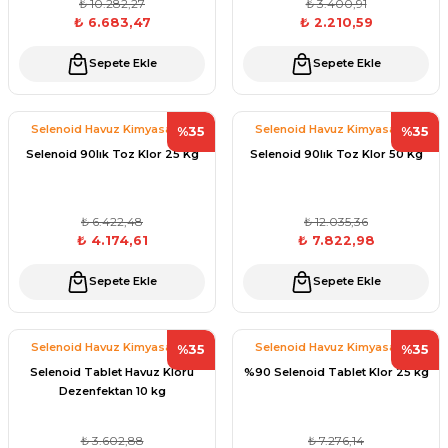
₺ 10.282,27
₺ 3.400,91
₺ 6.683,47
₺ 2.210,59
Sepete Ekle
Sepete Ekle
Yangın Pompası
Selenoid Havuz Kimyasalları
Selenoid Havuz Kimyasalları
%35
%35
Selenoid 90lık Toz Klor 25 Kg
Selenoid 90lık Toz Klor 50 Kg
₺ 6.422,48
₺ 12.035,36
₺ 4.174,61
₺ 7.822,98
Sepete Ekle
Sepete Ekle
Selenoid Havuz Kimyasalları
Selenoid Havuz Kimyasalları
%35
%35
Selenoid Tablet Havuz Kloru
%90 Selenoid Tablet Klor 25 kg
Dezenfektan 10 kg
₺ 3.602,88
₺ 7.276,14