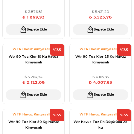
Sıvı Ph- Düşürücü
₺ 2.876,81
₺ 5.421,20
Gemaş Havuz
Havuz Vana
₺ 1.869,93
₺ 3.523,78
Toz Ph+ Yükseltici
Sepete Ekle
Sepete Ekle
Wtr Havuz
Havuz Isıtma
Wtr Havuz Kimyasalları Setleri
WTR Havuz Kimyasalları
WTR Havuz Kimyasalları
%35
%35
Yosun Öldürücü
Selenoid
Havuz Elektrik
Wtr 90 Toz Klor 10 Kg Havuz
Wtr 90 Toz Klor 25 Kg Havuz
alları
Kimyasalı
Kimyasalı
₺ 3.264,74
₺ 6.165,58
Alkalinite Düşürücü
Havuz Sarf
₺ 2.122,08
₺ 4.007,63
Ayak Dezenfektanı
Sepete Ekle
Sepete Ekle
Havuz
 Perdeleri
e Pool Expert
WTR Havuz Kimyasalları
WTR Havuz Kimyasalları
%35
%35
Bahçe Süs Havuzu
Wtr 90 Toz Klor 50 Kg Havuz
Wtr Havuz Toz Ph Düşürücü 25
Havuz Filtre
Kimyasalı
kg