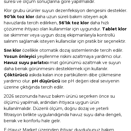
süresi ve ölçüm sonuçlarına göre yapılmalıdır.
Klor grubu ürünler suyun dezenfeksiyon dengesini destekler.
90’lık toz klor
daha uzun süreli bakım isteyen açık
havuzlarda tercih edilirken,
56’lık toz klor
daha hızlı
çözünme ihtiyacı olan kullanımlar için uygundur.
Tablet klor
ise skimmer veya uygun dozaj ekipmanlarıyla kontrollü
salınım sağlamak isteyen kullanıcılar için pratik bir seçenektir.
Sıvı klor
özellikle otomatik dozaj sistemlerinde tercih edilir.
Yosun önleyici
yeşillenme riskini azaltmaya yardımcı olur.
Havuz suyu parlatıcı
mat görünümü azaltmak ve suyun
daha berrak görünmesini desteklemek için kullanılır.
Çöktürücü
askıda kalan ince partiküllerin dibe çökmesine
yardımcı olur.
pH düşürücü
ise pH değeri ideal seviyenin
üzerine çıktığında tercih edilir.
2026 sezonunda havuz bakım ürünü seçerken önce su
ölçümü yapılmalı, ardından ihtiyaca uygun ürün
kullanılmalıdır. Düzenli ölçüm, doğru dozaj ve yeterli
filtrasyon birlikte uygulandığında havuz suyu daha dengeli,
berrak ve konforlu hale gelir.
E-Havuz Market üzerinden ihtiyaç duyduğunuz bakım