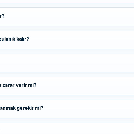
r?
ulanık kalır?
 zarar verir mi?
ullanmak gerekir mi?
?