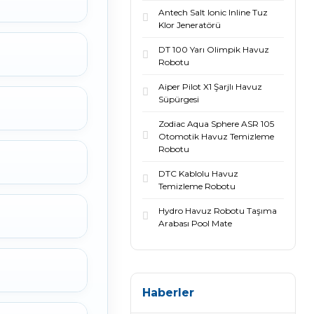
Antech Salt Ionic Inline Tuz
Klor Jeneratörü
DT 100 Yarı Olimpik Havuz
Robotu
Aiper Pilot X1 Şarjlı Havuz
Süpürgesi
Zodiac Aqua Sphere ASR 105
Otomotik Havuz Temizleme
Robotu
DTC Kablolu Havuz
Temizleme Robotu
Hydro Havuz Robotu Taşıma
Arabası Pool Mate
Haberler