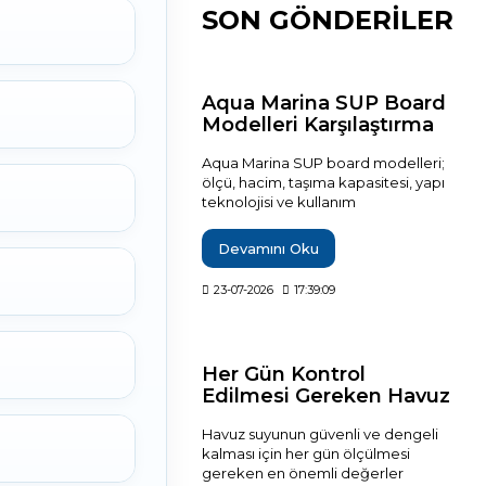
SON GÖNDERİLER
Aqua Marina SUP Board
Modelleri Karşılaştırma
Rehberi
Aqua Marina SUP board modelleri;
ölçü, hacim, taşıma kapasitesi, yapı
teknolojisi ve kullanım
karakterlerine göre karşılaştırılarak
hangi modelin hangi kullanıcı
Devamını Oku
profiline uygun olduğu teknik
verilerle açıklanıyor. Breeze, Vapor,
23-07-2026
17:39:09
Fusion, Monster, Hyper, Coral, Nexus
ve Flare modelleri arasındaki temel
farkları inceleyerek ihtiyaçlarınıza en
uygun şişme SUP board'u daha
Her Gün Kontrol
bilinçli seçebilirsiniz.
Edilmesi Gereken Havuz
Değerleri?
Havuz suyunun güvenli ve dengeli
kalması için her gün ölçülmesi
gereken en önemli değerler