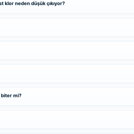
st klor neden düşük çıkıyor?
Toz Ph+ Yükseltici
Wtr Havuz Kimyasalları Setleri
Yosun Öldürücü
 biter mi?