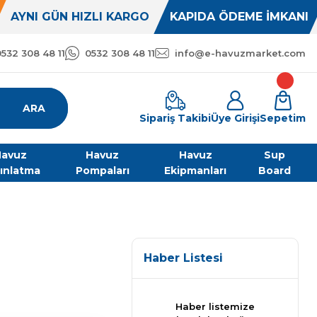
AYNI GÜN HIZLI KARGO
KAPIDA ÖDEME İMKANI
0532 308 48 11
0532 308 48 11
info@e-havuzmarket.com
ARA
Sipariş Takibi
Üye Girişi
Sepetim
avuz
Havuz
Havuz
Sup
ınlatma
Pompaları
Ekipmanları
Board
Haber Listesi
Haber listemize