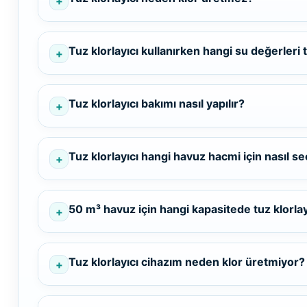
Klor Jeneratörü
Nozulları
Süs Havuzu
Havuz PH
Spino Havuz
Aydınlatma
Düşürücü Toz
Tuz klorlayıcı kullanırken hangi su değerleri 
Robotları
Abs Skimmer
Sıvı pH Düşürücü
Havuz Dozaj
Tuz klorlayıcı bakımı nasıl yapılır?
Sistemleri
pH Yükseltici
Tuz klorlayıcı hangi havuz hacmi için nasıl seç
Mspa Jakuzi
İyon Bağlayıcı
50 m³ havuz için hangi kapasitede tuz klorlay
Su Sporları Dünyası
Kostik
Tuz klorlayıcı cihazım neden klor üretmiyor?
Havuz Vana
Boru Fittings
Gemaş Havuz
Kimyasalları