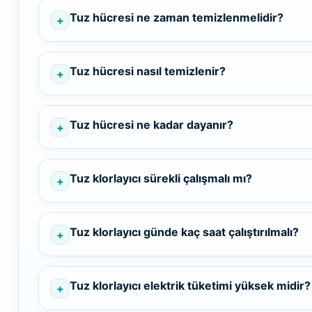
Tuz hücresi ne zaman temizlenmelidir?
Havuz Filtre
Endüstriyel Blower
Temizleyici
Tuz hücresi nasıl temizlenir?
Ayak Havuzu
Havuz Kış Kimyasalı
Tuz hücresi ne kadar dayanır?
Bahçe
Kalsiyum Hipoklorit
Havuz Duş Sistemleri
Tuz klorlayıcı sürekli çalışmalı mı?
Süper
Pool Havuz Kimyasalları
Tuz klorlayıcı günde kaç saat çalıştırılmalı?
Chasing Poolmate Havuz Robotu Yedek
Parça Sarf Malzemeleri
Tuz
Jenaratörü Hücre Temizleyici
Tuz klorlayıcı elektrik tüketimi yüksek midir?