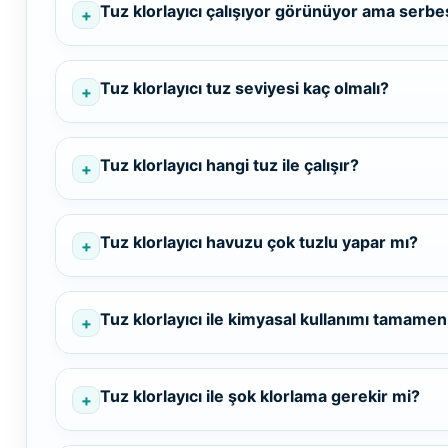
Tuz klorlayıcı çalışıyor görünüyor ama serbe
Havuz Isıtma
Sistemleri
Wtr Havuz
Tuz klorlayıcı tuz seviyesi kaç olmalı?
Kimyasalları
Havuz Elektrik
Tuz klorlayıcı hangi tuz ile çalışır?
Panoları
Selenoid
Havuz Kimyasalları
Havuz Sarf
Tuz klorlayıcı havuzu çok tuzlu yapar mı?
Malzemeleri
Alkalinite Düşürücü
Tuz klorlayıcı ile kimyasal kullanımı tamamen
Havuz
Ayak Dezenfektanı
Şelaleleri Su Perdeleri
Tuz klorlayıcı ile şok klorlama gerekir mi?
e Pool Expert
Bahçe Süs Havuzu