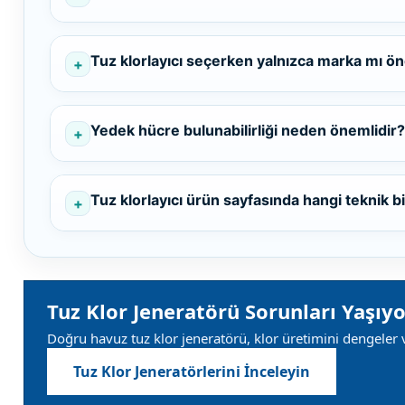
Yangın Pompası
Tuz klorlayıcı seçerken yalnızca marka mı ön
Yedek hücre bulunabilirliği neden önemlidir?
Tuz klorlayıcı ürün sayfasında hangi teknik bi
Tuz Klor Jeneratörü Sorunları Yaşıy
Doğru havuz tuz klor jeneratörü, klor üretimini dengeler v
Tuz Klor Jeneratörlerini İnceleyin