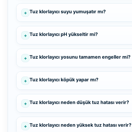
Dalgıç Pompa
Tuz klorlayıcı suyu yumuşatır mı?
Dezenfeksiyon
Sistemleri
Tuz klorlayıcı pH yükseltir mi?
Havuz Güvenlik
Tuz klorlayıcı yosunu tamamen engeller mi?
Havuz
Tuz klorlayıcı köpük yapar mı?
Makine Dairesi Kapağı
Tuz klorlayıcı neden düşük tuz hatası verir?
Havuz Pompa
Sehpa
Tuz klorlayıcı neden yüksek tuz hatası verir?
Havuz