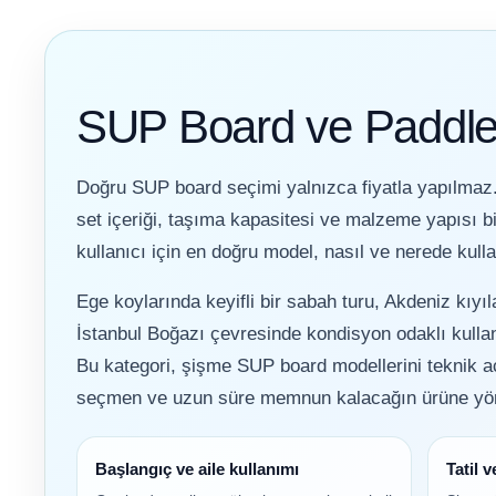
Havuz Örtüsü
Bahçe Aydınlatma
İthal Havuz
Bs Pool
Kablosuz Havuz Temizleme Robotları
Klor Üretim Hücreleri
Pompaları
Multi Tablet Klor
SUP Board ve Paddle
Havuz Yapım Seti
Zodiac Havuz
Havuz
Tüm Havuz pompa
Gemaş
Robotları
Aydınlatma Panoları
Puritron Yedek Elektrod
Doğru SUP board seçimi yalnızca fiyatla yapılmaz. 
Havuz Merdiven
Sıvı Klor Dezenfektan
set içeriği, taşıma kapasitesi ve malzeme yapısı b
Havuz Trafoları
Hayward Havuz
kullanıcı için en doğru model, nasıl ve nerede kulla
Gemaş Tuz
Robotları
Klor Jeneratörü
Havuz Filtreleri
Ege koylarında keyifli bir sabah turu, Akdeniz kıyı
Krom Led
Yosun Önleyici
İstanbul Boğazı çevresinde kondisyon odaklı kullan
Beatbot Havuz
Havuz Lambaları
Robotları
Havuz Dip
Bu kategori, şişme SUP board modellerini teknik a
Otomatik Ph Düşürücü Dozaj Pompası
Emiş Süzgeçleri
seçmen ve uzun süre memnun kalacağın ürüne yöne
Lamba Yedek
Havuz Suyu Parlatıcı
Bwt Havuz
Parçaları
Zodiac Tuz
Başlangıç ve aile kullanımı
Tatil v
Robotları
Havuz Besi