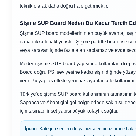
Kostik
teknik olarak daha doğru hale getirmektir.
Havuz Isıtma
Sistemleri
Şişme SUP Board Neden Bu Kadar Tercih Edi
Gemaş Havuz
Kimyasalları
Şişme SUP board modellerinin en büyük avantajı taşınab
daha dikkatli nakliye ister. Şişme paddle board ise sö
Havuz Elektrik
veya karavan içinde fazla alan kaplamaz ve evde sezon
Panoları
Wtr Havuz
Kimyasalları
Modern şişme SUP board yapısında kullanılan
drop s
Board doğru PSI seviyesine kadar şişirildiğinde yüzey d
Havuz Sarf
Malzemeleri
verir. Bu yapı özellikle yeni başlayanlar, aile kullanım
Selenoid
Havuz Kimyasalları
Türkiye’de şişme SUP board kullanımının artmasının tem
Havuz
Sapanca ve Abant gibi göl bölgelerinde sakin su deneyi
Şelaleleri Su Perdeleri
için taşınabilir set yapısı büyük kolaylık sağlar.
Alkalinite Düşürücü
İpucu:
Kategori seçiminde yalnızca en ucuz ürüne bakmak
Bahçe Süs Havuzu