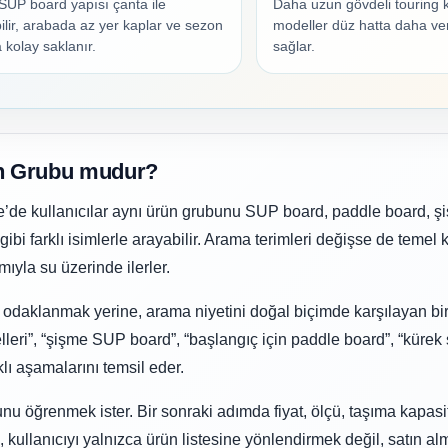
SUP board yapısı çanta ile
Daha uzun gövdeli touring k
Kalsiyum Hipoklorit %65 Klor
Havuz Kışlık Bakım Ürünü
ilir, arabada az yer kaplar ve sezon
modeller düz hatta daha ver
 kolay saklanır.
sağlar.
Kum Filtresi Temizleyici
Havuz Sıvı Ph Düşürücü
Multi %90 Tablet Klor
Havuz Toz Ph+ Yükseltici
ün Grubu mudur?
ye’de kullanıcılar aynı ürün grubunu SUP board, paddle board, 
Sıvı Asit Hidroklorik
Selenoid Havuz Kimyasalları setleri
bi farklı isimlerle arayabilir. Arama terimleri değişse de temel 
ıyla su üzerinde ilerler.
e odaklanmak yerine, arama niyetini doğal biçimde karşılayan bi
Sıvı Klor Sodyum Hipoklorit
lleri”, “şişme SUP board”, “başlangıç için paddle board”, “kürek 
klı aşamalarını temsil eder.
Sıvı Ph- Düşürücü
 öğrenmek ister. Bir sonraki adımda fiyat, ölçü, taşıma kapasi
ı, kullanıcıyı yalnızca ürün listesine yönlendirmek değil, satın al