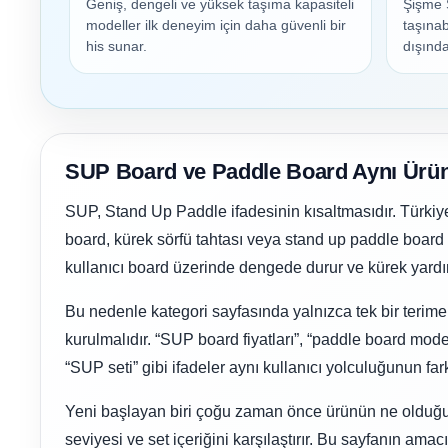
Klor Jeneratörü
Nozulları
Geniş, dengeli ve yüksek taşıma kapasiteli
Şişme 
Süs Havuzu
modeller ilk deneyim için daha güvenli bir
taşınab
Çöktürücü
his sunar.
dışında
Spino Havuz
Aydınlatma
Robotları
Abs Skimmer
Havuz PH Düşürücü Toz
Havuz Dozaj
SUP Board ve Paddle Board Aynı Ür
Sistemleri
SUP, Stand Up Paddle ifadesinin kısaltmasıdır. Türki
Sıvı pH Düşürücü
board, kürek sörfü tahtası veya stand up paddle board gi
Mspa Jakuzi
kullanıcı board üzerinde dengede durur ve kürek yardım
pH Yükseltici
Bu nedenle kategori sayfasında yalnızca tek bir terim
Su Sporları Dünyası
kurulmalıdır. “SUP board fiyatları”, “paddle board mode
“SUP seti” gibi ifadeler aynı kullanıcı yolculuğunun far
İyon Bağlayıcı
Havuz Vana
Yeni başlayan biri çoğu zaman önce ürünün ne olduğunu
Boru Fittings
seviyesi ve set içeriğini karşılaştırır. Bu sayfanın amac