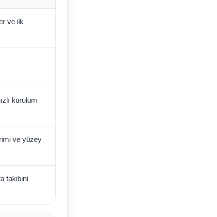
r ve ilk
,
ızlı kurulum
rimi ve yüzey
a takibini