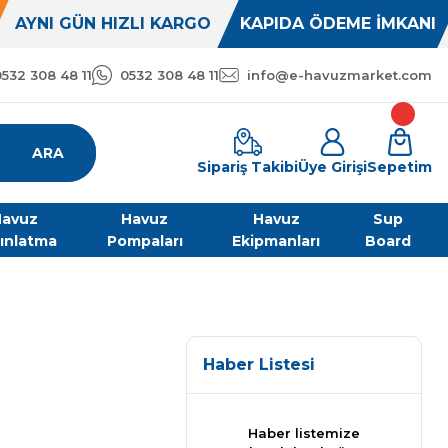
AYNI GÜN HIZLI KARGO
KAPIDA ÖDEME İMKANI
0532 308 48 11
0532 308 48 11
info@e-havuzmarket.com
ARA
Sipariş Takibi
Üye Girişi
Sepetim
avuz
Havuz
Havuz
Sup
ınlatma
Pompaları
Ekipmanları
Board
Haber Listesi
Haber listemize