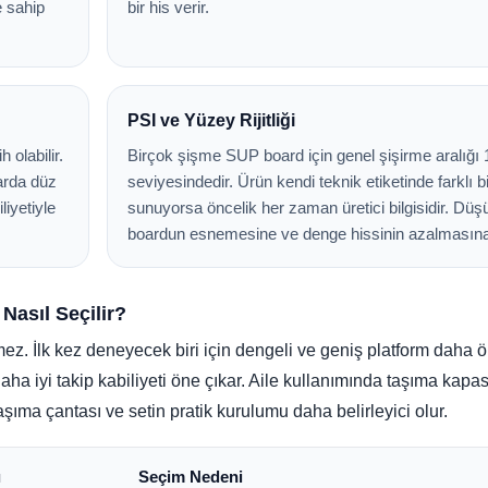
e sahip
bir his verir.
PSI ve Yüzey Rijitliği
 olabilir.
Birçok şişme SUP board için genel şişirme aralığı 
larda düz
seviyesindedir. Ürün kendi teknik etiketinde farklı b
liyetiyle
sunuyorsa öncelik her zaman üretici bilgisidir. Dü
boardun esnemesine ve denge hissinin azalmasına
asıl Seçilir?
mez. İlk kez deneyecek biri için dengeli ve geniş platform daha 
ha iyi takip kabiliyeti öne çıkar. Aile kullanımında taşıma kapa
, taşıma çantası ve setin pratik kurulumu daha belirleyici olur.
ı
Seçim Nedeni