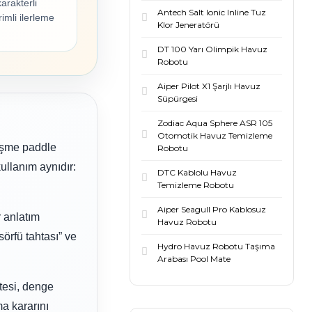
arakterli
Antech Salt Ionic Inline Tuz
imli ilerleme
Klor Jeneratörü
DT 100 Yarı Olimpik Havuz
Robotu
Aiper Pilot X1 Şarjlı Havuz
Süpürgesi
Zodiac Aqua Sphere ASR 105
Otomotik Havuz Temizleme
şişme paddle
Robotu
kullanım aynıdır:
DTC Kablolu Havuz
Temizleme Robotu
Aiper Seagull Pro Kablosuz
r anlatım
Havuz Robotu
sörfü tahtası” ve
Hydro Havuz Robotu Taşıma
Arabası Pool Mate
tesi, denge
ma kararını