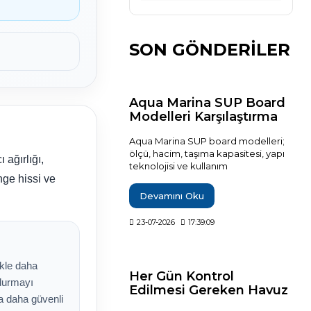
SON GÖNDERİLER
Aqua Marina SUP Board
Modelleri Karşılaştırma
Rehberi
Aqua Marina SUP board modelleri;
ölçü, hacim, taşıma kapasitesi, yapı
 ağırlığı,
teknolojisi ve kullanım
karakterlerine göre karşılaştırılarak
nge hissi ve
hangi modelin hangi kullanıcı
Devamını Oku
profiline uygun olduğu teknik
verilerle açıklanıyor. Breeze, Vapor,
23-07-2026
17:39:09
Fusion, Monster, Hyper, Coral, Nexus
ve Flare modelleri arasındaki temel
farkları inceleyerek ihtiyaçlarınıza en
ikle daha
uygun şişme SUP board'u daha
Her Gün Kontrol
bilinçli seçebilirsiniz.
 durmayı
Edilmesi Gereken Havuz
da daha güvenli
Değerleri?