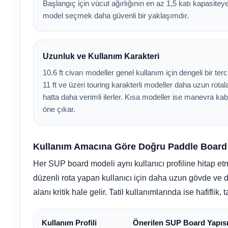
Dalgıç Pompa
Başlangıç için vücut ağırlığının en az 1,5 katı kapasitey
model seçmek daha güvenli bir yaklaşımdır.
Tuz
Jenaratörü Hücre Temizleyici
Dezenfeksiyon
Sistemleri
Uzunluk ve Kullanım Karakteri
10.6 ft civarı modeller genel kullanım için dengeli bir tercih
11 ft ve üzeri touring karakterli modeller daha uzun rota
Havuz Güvenlik
hatta daha verimli ilerler. Kısa modeller ise manevra kabi
öne çıkar.
Havuz
Makine Dairesi Kapağı
Kullanım Amacına Göre Doğru Paddle Board N
Her SUP board modeli aynı kullanıcı profiline hitap et
Havuz Pompa
düzenli rota yapan kullanıcı için daha uzun gövde ve da
Sehpa
alanı kritik hale gelir. Tatil kullanımlarında ise hafiflik
Kullanım Profili
Önerilen SUP Board Yapıs
Havuz