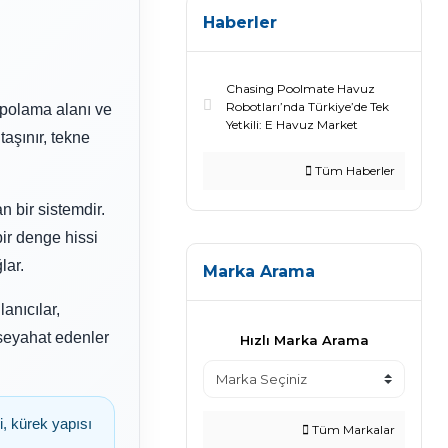
Haberler
Chasing Poolmate Havuz
Robotları’nda Türkiye’de Tek
epolama alanı ve
Yetkili: E Havuz Market
aşınır, tekne
Tüm Haberler
an bir sistemdir.
bir denge hissi
lar.
Marka Arama
anıcılar,
 seyahat edenler
Hızlı Marka Arama
, kürek yapısı
Tüm Markalar