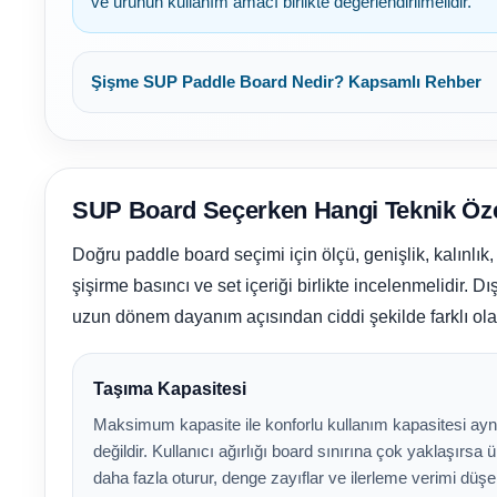
Ayak Dezenfektanı
ve ürünün kullanım amacı birlikte değerlendirilmelidir.
Endüstriyel Blower
Şişme SUP Paddle Board Nedir? Kapsamlı Rehber
e Pool Expert
Ayak Havuzu
Havuz Filtre
Temizleyici
SUP Board Seçerken Hangi Teknik Özel
Bahçe
Doğru paddle board seçimi için ölçü, genişlik, kalınlık,
Havuz Duş Sistemleri
Havuz Kış Kimyasalı
şişirme basıncı ve set içeriği birlikte incelenmelidir.
uzun dönem dayanım açısından ciddi şekilde farklı olab
Kalsiyum Hipoklorit
Taşıma Kapasitesi
Chasing Poolmate Havuz Robotu Yedek
Parça Sarf Malzemeleri
Maksimum kapasite ile konforlu kullanım kapasitesi ayn
Süper
değildir. Kullanıcı ağırlığı board sınırına çok yaklaşırsa
Pool Havuz Kimyasalları
daha fazla oturur, denge zayıflar ve ilerleme verimi düşe