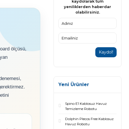
kaydolarak tüm
yeniliklerden haberdar
olabilirsiniz.
board ölçüsü,
Kaydol!
ayan
ç denemesi,
Yeni Ürünler
gerektirmez.
etini
Spino E1 Kablosuz Havuz
Temizleme Robotu
Dolphin Plecos Free Kablosuz
Havuz Robotu