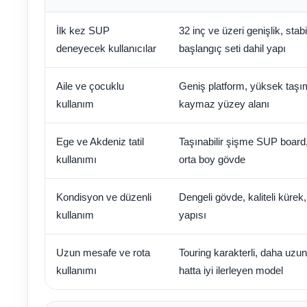
Termometreleri
İlk kez SUP
32 inç ve üzeri genişlik, stab
deneyecek kullanıcılar
başlangıç seti dahil yapı
Jakuzi Sauna
Ekipmanları
Aile ve çocuklu
Geniş platform, yüksek taşı
kullanım
kaymaz yüzey alanı
Kartuş Filtreler
Ege ve Akdeniz tatil
Taşınabilir şişme SUP board, 
kullanımı
orta boy gövde
Kuvars Cam
Kondisyon ve düzenli
Dengeli gövde, kaliteli kürek, 
Filtre Kumu
kullanım
yapısı
Olimpik
Uzun mesafe ve rota
Touring karakterli, daha uzun
Havuz Malzemeleri
kullanımı
hatta iyi ilerleyen model