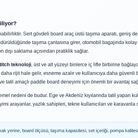
Toz Ph+ Yükseltici
liyor?
Wtr Havuz Kimyasalları Setleri
ilirliktir. Sert gövdeli board araç üstü taşıma aparatı, geniş d
ndürüldüğünde taşıma çantasına girer, otomobil bagajında kolay t
Yosun Öldürücü
 dışı saklama açısından pratiklik sağlar.
titch teknoloji
, üst ve alt yüzeyi binlerce iç lifle birbirine bağlay
aha rijit hale gelir, esneme azalır ve kullanıcıya daha güvenli 
ı ve tatil amaçlı paddle board deneyimi için önemli bir avantaj sağ
el nedeni de budur. Ege ve Akdeniz kıyılarında tatil yapan kull
mi arayanlar, yazlık sahipleri, tekne kullanıcıları ve karavanla
 yerine, board ölçüsü, taşıma kapasitesi, set içeriği, pompa kalitesi