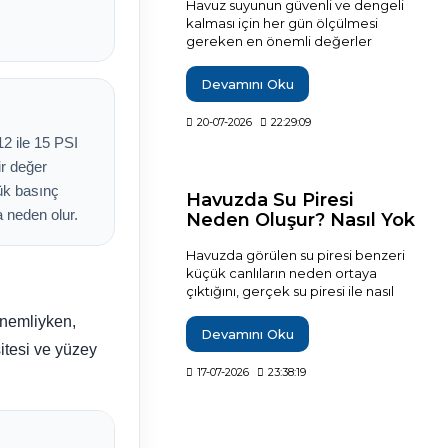
Havuz suyunun güvenli ve dengeli
kalması için her gün ölçülmesi
gereken en önemli değerler
serbest klor ve pH'tır. Yoğun
kullanılan havuzlarda bağlı klor, su
Devamını Oku
sıcaklığı ve berraklık da günlük takip
edilmelidir. Bu rehberde doğru
20-07-2026
22:29:09
numune alma yöntemi, ideal kontrol
12 ile 15 PSI
sıklığı, yağmur ve yoğun kullanım
ir değer
sonrası yapılması gereken ölçümler
ile düzenli havuz bakımının temel
şük basınç
Havuzda Su Piresi
adımları detaylı olarak
 neden olur.
Neden Oluşur? Nasıl Yok
açıklanmaktadır.
Edilir?
Havuzda görülen su piresi benzeri
küçük canlıların neden ortaya
çıktığını, gerçek su piresi ile nasıl
ayırt edileceğini, etkili temizlik
önemliyken,
yöntemlerini ve sorunun tekrar
Devamını Oku
oluşmasını önlemek için
sitesi ve yüzey
uygulanması gereken bakım
17-07-2026
23:38:19
adımlarını ayrıntılı olarak öğrenin.