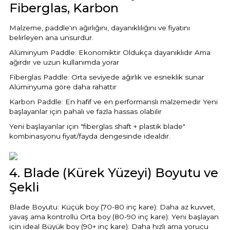
Fiberglas, Karbon
Havuz
si Kapağı
Malzeme, paddle'ın ağırlığını, dayanıklılığını ve fiyatını
belirleyen ana unsurdur.
Havuz Pompa
Alüminyum Paddle: Ekonomiktir Oldukça dayanıklıdır Ama
ağırdır ve uzun kullanımda yorar
Fiberglas Paddle: Orta seviyede ağırlık ve esneklik sunar
Alüminyuma göre daha rahattır
Havuz
eri
Karbon Paddle: En hafif ve en performanslı malzemedir Yeni
başlayanlar için pahalı ve fazla hassas olabilir
Jakuzi Sauna
Yeni başlayanlar için "fiberglas shaft + plastik blade"
kombinasyonu fiyat/fayda dengesinde idealdir.
Kartuş Filtreler
4. Blade (Kürek Yüzeyi) Boyutu ve
Şekli
Kuvars Cam
Blade Boyutu: Küçük boy (70-80 inç kare): Daha az kuvvet,
yavaş ama kontrollü Orta boy (80-90 inç kare): Yeni başlayan
Olimpik Havuz
için ideal Büyük boy (90+ inç kare): Daha hızlı ama yorucu