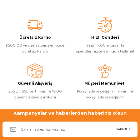
daha bilinçli seçebilirsiniz.
temel adımla
Ücretsiz Kargo
Hızlı Gönderi
₺500,00 ve üzeri siparişlerinizde
Saat 14:00’a kadar ki
ücretsiz kargo
siparişlerinizde aynı gün teslimat
Güvenli Alışveriş
Müşteri Memuniyeti
256 Bit SSL Sertifikası ile %100
Kolay iade ve değişim imkanı ile
güvenli alışveriş imkanı
kolay iade ve değişim
Kampanyalar ve haberlerden haberiniz olsun
KAYDET