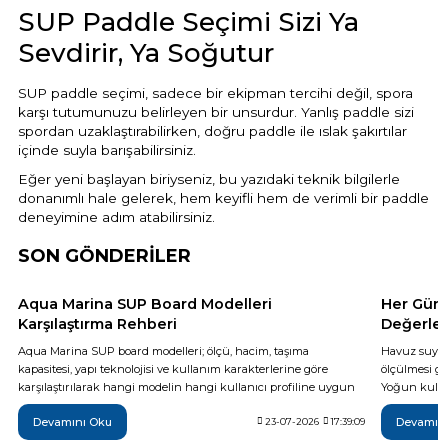
SUP Paddle Seçimi Sizi Ya
Sevdirir, Ya Soğutur
SUP paddle seçimi, sadece bir ekipman tercihi değil, spora
karşı tutumunuzu belirleyen bir unsurdur. Yanlış paddle sizi
spordan uzaklaştırabilirken, doğru paddle ile ıslak şakırtılar
içinde suyla barışabilirsiniz.
Eğer yeni başlayan biriyseniz, bu yazıdaki teknik bilgilerle
donanımlı hale gelerek, hem keyifli hem de verimli bir paddle
deneyimine adım atabilirsiniz.
SON GÖNDERİLER
Aqua Marina SUP Board Modelleri
Her Gün 
Karşılaştırma Rehberi
Değerler
Aqua Marina SUP board modelleri; ölçü, hacim, taşıma
Havuz suyun
kapasitesi, yapı teknolojisi ve kullanım karakterlerine göre
ölçülmesi ge
karşılaştırılarak hangi modelin hangi kullanıcı profiline uygun
Yoğun kullan
olduğu teknik verilerle açıklanıyor. Breeze, Vapor, Fusion,
da günlük t
Devamını Oku
Devamın
Monster, Hyper, Coral, Nexus ve Flare modelleri arasındaki temel
23-07-2026
17:39:09
yöntemi, ide
farkları inceleyerek ihtiyaçlarınıza en uygun şişme SUP board'u
sonrası yapı