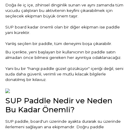
Havuz Trafoları
Havuz Merdiven
Doğa ile iç içe, zihinsel dinginlik sunan ve aynı zamanda tüm
Hayward Havuz
vücudu çalıştıran bu aktivitenin keyfini çıkarabilmek için
Yosun Önleyici
Gemaş Tuz
Gemaş %90 Tablet Klor
Ayak Dezenfektanı
Havuz Sıvı Klor
seçilecek ekipman büyük önem taşır.
Havuz Filtreleri
Krom Led
örü
ları
SUP board kadar önemli olan bir diğer ekipman ise paddle
Havuz Suyu Parlatıcı
Beatbot Havuz
Gemaş hazır kimyasal bakım seti
Demir ve Setlik Giderici
Havuz Bağlı Klor Giderici
yani kürektir.
Havuz Dip
Lamba Yedek
eri
 Düşürücü Dozaj Pompası
Çöktürücü
Yanlış seçilen bir paddle, tüm deneyimi boşa çıkarabilir.
Gemaş Multi Tablet Klor 200 gr
Havuz Suyu Bağlı Klor Giderici
Havuz İyon Baglayıcı
Bwt Havuz Robotları
Bu içerikte, yeni başlayan bir kullanıcının bir paddle satın
Havuz Besi
Zodiac Tuz
almadan önce bilmesi gereken her ayrıntıya odaklanacağız.
Havuz PH
Kalsiyum Hipoklorit %65 Klor
Havuz Kışlık Bakım Ürünü
Süs Havuzu
örü
z
Spino Havuz
Yani bu bir "hangi paddle güzel gözüküyor" içeriği değil, seni
suda daha güvenli, verimli ve mutlu kılacak bilgilerle
Kum Filtresi Temizleyici
Havuz Sıvı Ph Düşürücü
Abs Skimmer
donatılmış bir kılavuz.
Sıvı pH Düşürücü
Multi %90 Tablet Klor
Havuz Toz Ph+ Yükseltici
Havuz Dozaj
pH Yükseltici
SUP Paddle Nedir ve Neden
Sıvı Asit Hidroklorik
Selenoid Havuz Kimyasalları setle
Bu Kadar Önemli?
İyon Bağlayıcı
Mspa Jakuzi
Sıvı Klor Sodyum Hipoklorit
SUP paddle, board'un üzerinde ayakta durarak su üzerinde
ik
ilerlemeni sağlayan ana ekipmandır. Doğru paddle
Su Sporları Dünyası