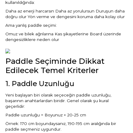
kullanıldığında:
Sıvı Ph- Düşürücü
Daha az enerji harcarsın Daha az yorulursun Duruşun daha
Gemaş Havuz
Havuz Vana
doğru olur Yön verme ve dengesini koruma daha kolay olur
Toz Ph+ Yükseltici
Ama yanlış paddle seçimi:
Wtr Havuz
Omuz ve bilek ağrılarına Kas şikayetlerine Board üzerinde
Havuz Isıtma
Wtr Havuz Kimyasalları Setleri
dengesizliklere neden olur
Yosun Öldürücü
Selenoid
Havuz Elektrik
Paddle Seçiminde Dikkat
alları
Edilecek Temel Kriterler
Alkalinite Düşürücü
Havuz Sarf
1. Paddle Uzunluğu
Ayak Dezenfektanı
Yeni başlayan biri olarak seçeceğin paddle uzunluğu,
Havuz
başarının anahtarlardan biridir. Genel olarak şu kural
 Perdeleri
geçerlidir:
e Pool Expert
Paddle uzunluğu = Boyunuz + 20-25 cm
Bahçe Süs Havuzu
Havuz Filtre
Örnek: 170 cm boyundaysanız, 190-195 cm aralığında bir
paddle seçmeniz uygundur.