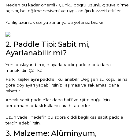
Endüstriyel Blower
Neden bu kadar önemli? Çünkü doğru uzunluk; suya girme
açısını, bel eğilme seviyeni ve uyguladığın kuvveti etkiler.
Havuz Kış Kimyasalı
Ayak Havuzu
Yanlış uzunluk sizi ya zorlar ya da yetersiz bırakır.
Kalsiyum Hipoklorit
Bahçe Havuz
ri
2. Paddle Tipi: Sabit mi,
Süper Pool
alları
Ayarlanabilir mi?
Yeni başlayan biri için ayarlanabilir paddle çok daha
Tuz
lmate Havuz Robotu Yedek
mantıklıdır. Çünkü:
ücre Temizleyici
alzemeleri
Farklı kişiler aynı paddle'ı kullanabilir Değişen su koşullarına
göre boy ayarı yapabilirsiniz Taşıması ve saklaması daha
Dalgıç Pompa
rahattır
Ancak sabit paddle'lar daha hafif ve rijit olduğu için
performans odaklı kullanıcılara hitap eder.
Dezenfeksiyon
Uzun vadeli hedefin bu spora ciddi bağlılıksa sabit paddle
tercih edebilirsin.
Havuz Güvenlik
3. Malzeme: Alüminyum,