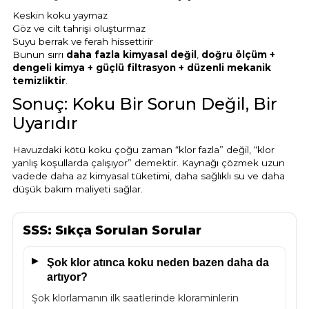
Keskin koku yaymaz
Göz ve cilt tahrişi oluşturmaz
Suyu berrak ve ferah hissettirir
Bunun sırrı
daha fazla kimyasal değil
,
doğru ölçüm +
dengeli kimya + güçlü filtrasyon + düzenli mekanik
temizliktir
.
Sonuç: Koku Bir Sorun Değil, Bir
Uyarıdır
Havuzdaki kötü koku çoğu zaman “klor fazla” değil, “klor
yanlış koşullarda çalışıyor” demektir. Kaynağı çözmek uzun
vadede daha az kimyasal tüketimi, daha sağlıklı su ve daha
düşük bakım maliyeti sağlar.
SSS: Sıkça Sorulan Sorular
Şok klor atınca koku neden bazen daha da
artıyor?
Şok klorlamanın ilk saatlerinde kloraminlerin