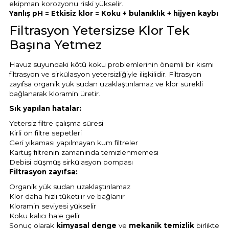
ekipman korozyonu riski yükselir.
Endüstriyel Blower
Yanlış pH = Etkisiz klor = Koku + bulanıklık + hijyen kaybı
Havuz Kış Kimyasalı
Filtrasyon Yetersizse Klor Tek
Ayak Havuzu
Başına Yetmez
Kalsiyum Hipoklorit
Bahçe Havuz
Havuz suyundaki kötü koku problemlerinin önemli bir kısmı
ri
filtrasyon ve sirkülasyon yetersizliğiyle ilişkilidir. Filtrasyon
Süper Pool
zayıfsa organik yük sudan uzaklaştırılamaz ve klor sürekli
alları
bağlanarak kloramin üretir.
Sık yapılan hatalar:
Tuz
lmate Havuz Robotu Yedek
ücre Temizleyici
Yetersiz filtre çalışma süresi
alzemeleri
Kirli ön filtre sepetleri
Geri yıkaması yapılmayan kum filtreler
Dalgıç Pompa
Kartuş filtrenin zamanında temizlenmemesi
Debisi düşmüş sirkülasyon pompası
Filtrasyon zayıfsa:
Dezenfeksiyon
Organik yük sudan uzaklaştırılamaz
Klor daha hızlı tüketilir ve bağlanır
Kloramin seviyesi yükselir
Havuz Güvenlik
Koku kalıcı hale gelir
Sonuç olarak
kimyasal denge
ve
mekanik temizlik
birlikte