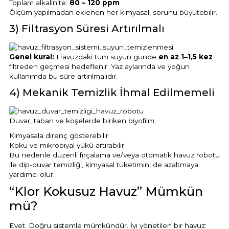
Toplam alkalinite:
80 – 120 ppm
Ölçüm yapılmadan eklenen her kimyasal, sorunu büyütebilir.
3) Filtrasyon Süresi Artırılmalı
Yangın Pompası
Genel kural:
Havuzdaki tüm suyun günde
en az 1–1,5 kez
filtreden geçmesi hedeflenir. Yaz aylarında ve yoğun
kullanımda bu süre artırılmalıdır.
4) Mekanik Temizlik İhmal Edilmemeli
Duvar, taban ve köşelerde biriken biyofilm:
Kimyasala direnç gösterebilir
Koku ve mikrobiyal yükü artırabilir
Bu nedenle düzenli fırçalama ve/veya otomatik havuz robotu
ile dip-duvar temizliği, kimyasal tüketimini de azaltmaya
yardımcı olur.
“Klor Kokusuz Havuz” Mümkün
mü?
Evet. Doğru sistemle mümkündür. İyi yönetilen bir havuz: