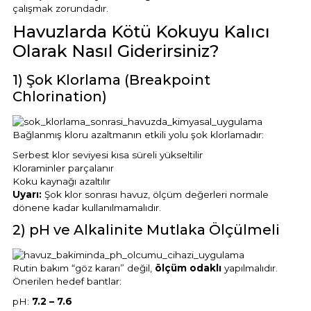
çalışmak zorundadır.
Havuz
Havuzlarda Kötü Kokuyu Kalıcı
si Kapağı
Olarak Nasıl Giderirsiniz?
Havuz Pompa
1) Şok Klorlama (Breakpoint
Chlorination)
Havuz
eri
Bağlanmış kloru azaltmanın etkili yolu şok klorlamadır:
Serbest klor seviyesi kısa süreli yükseltilir
Kloraminler parçalanır
Jakuzi Sauna
Koku kaynağı azaltılır
Uyarı:
Şok klor sonrası havuz, ölçüm değerleri normale
dönene kadar kullanılmamalıdır.
Kartuş Filtreler
2) pH ve Alkalinite Mutlaka Ölçülmeli
Kuvars Cam
Rutin bakım “göz kararı” değil,
ölçüm odaklı
yapılmalıdır.
Önerilen hedef bantlar:
pH:
7.2 – 7.6
Olimpik Havuz