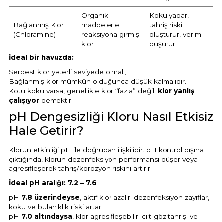
Sıvı Ph- Düşürücü
Organik
Koku yapar,
Gemaş Havuz
Havuz Vana
Bağlanmış Klor
maddelerle
tahriş riski
(Chloramine)
reaksiyona girmiş
oluşturur, verimi
Toz Ph+ Yükseltici
klor
düşürür
Wtr Havuz
Havuz Isıtma
İdeal bir havuzda:
Wtr Havuz Kimyasalları Setleri
Serbest klor yeterli seviyede olmalı,
Bağlanmış klor mümkün olduğunca düşük kalmalıdır.
Yosun Öldürücü
Kötü koku varsa, genellikle klor “fazla” değil;
klor yanlış
Selenoid
Havuz Elektrik
çalışıyor
demektir.
alları
pH Dengesizliği Kloru Nasıl Etkisiz
Alkalinite Düşürücü
Hale Getirir?
Havuz Sarf
Klorun etkinliği pH ile doğrudan ilişkilidir. pH kontrol dışına
Ayak Dezenfektanı
çıktığında, klorun dezenfeksiyon performansı düşer veya
Havuz
agresifleşerek tahriş/korozyon riskini artırır.
 Perdeleri
e Pool Expert
İdeal pH aralığı:
7.2 – 7.6
pH
7.8 üzerindeyse
, aktif klor azalır; dezenfeksiyon zayıflar,
Bahçe Süs Havuzu
Havuz Filtre
koku ve bulanıklık riski artar.
pH
7.0 altındaysa
, klor agresifleşebilir; cilt-göz tahrişi ve