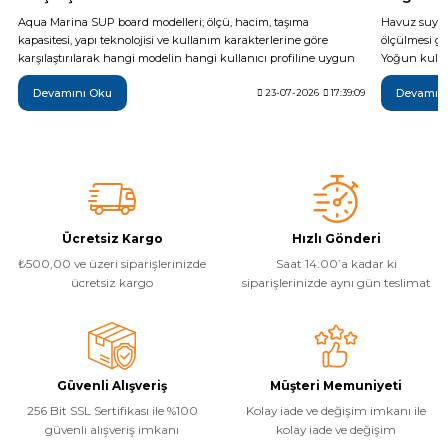
Aqua Marina SUP board modelleri; ölçü, hacim, taşıma
Havuz suyun
kapasitesi, yapı teknolojisi ve kullanım karakterlerine göre
ölçülmesi ge
karşılaştırılarak hangi modelin hangi kullanıcı profiline uygun
Yoğun kullan
olduğu teknik verilerle açıklanıyor. Breeze, Vapor, Fusion,
da günlük t
Devamını Oku
Devamın
Monster, Hyper, Coral, Nexus ve Flare modelleri arasındaki temel
23-07-2026
17:39:09
yöntemi, ide
farkları inceleyerek ihtiyaçlarınıza en uygun şişme SUP board'u
sonrası yapı
daha bilinçli seçebilirsiniz.
temel adımla
Ücretsiz Kargo
Hızlı Gönderi
₺500,00 ve üzeri siparişlerinizde
Saat 14:00’a kadar ki
ücretsiz kargo
siparişlerinizde aynı gün teslimat
Güvenli Alışveriş
Müşteri Memuniyeti
256 Bit SSL Sertifikası ile %100
Kolay iade ve değişim imkanı ile
güvenli alışveriş imkanı
kolay iade ve değişim