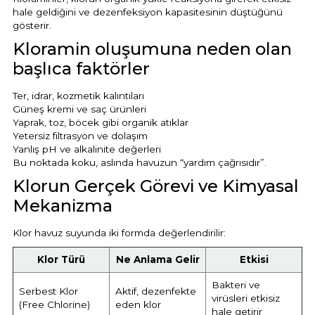
Havuz Trafoları
Havuz Merdiven
hale geldiğini ve dezenfeksiyon kapasitesinin düştüğünü
Hayward Havuz
gösterir.
Yosun Önleyici
Gemaş Tuz
Gemaş %90 Tablet Klor
Ayak Dezenfektanı
Havuz Sıvı Klor
Havuz Filtreleri
Krom Led
Kloramin oluşumuna neden olan
örü
ları
başlıca faktörler
Havuz Suyu Parlatıcı
Beatbot Havuz
Gemaş hazır kimyasal bakım seti
Demir ve Setlik Giderici
Havuz Bağlı Klor Giderici
Havuz Dip
Lamba Yedek
eri
Ter, idrar, kozmetik kalıntıları
 Düşürücü Dozaj Pompası
Çöktürücü
Gemaş Multi Tablet Klor 200 gr
Havuz Suyu Bağlı Klor Giderici
Havuz İyon Baglayıcı
Güneş kremi ve saç ürünleri
Bwt Havuz Robotları
Yaprak, toz, böcek gibi organik atıklar
Havuz Besi
Zodiac Tuz
Yetersiz filtrasyon ve dolaşım
Havuz PH
Kalsiyum Hipoklorit %65 Klor
Havuz Kışlık Bakım Ürünü
Süs Havuzu
örü
Yanlış pH ve alkalinite değerleri
z
Spino Havuz
Bu noktada koku, aslında havuzun “yardım çağrısıdır”.
Klorun Gerçek Görevi ve Kimyasal
Kum Filtresi Temizleyici
Havuz Sıvı Ph Düşürücü
Abs Skimmer
Sıvı pH Düşürücü
Mekanizma
Multi %90 Tablet Klor
Havuz Toz Ph+ Yükseltici
Havuz Dozaj
pH Yükseltici
Klor havuz suyunda iki formda değerlendirilir:
Sıvı Asit Hidroklorik
Selenoid Havuz Kimyasalları setle
Klor Türü
Ne Anlama Gelir
Etkisi
İyon Bağlayıcı
Mspa Jakuzi
Bakteri ve
Serbest Klor
Aktif, dezenfekte
Sıvı Klor Sodyum Hipoklorit
virüsleri etkisiz
(Free Chlorine)
eden klor
ik
Su Sporları Dünyası
hale getirir