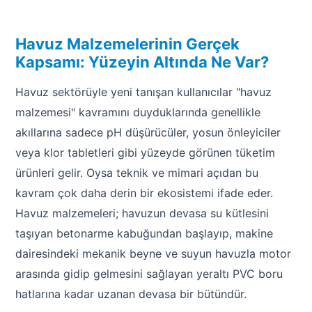
Sıvı Ph- Düşürücü
Gemaş Havuz
Havuz Vana
Havuz Malzemelerinin Gerçek
Toz Ph+ Yükseltici
Kapsamı: Yüzeyin Altında Ne Var?
Wtr Havuz
Havuz Isıtma
Wtr Havuz Kimyasalları Setleri
Havuz sektörüyle yeni tanışan kullanıcılar "havuz
malzemesi" kavramını duyduklarında genellikle
Yosun Öldürücü
Selenoid
Havuz Elektrik
akıllarına sadece pH düşürücüler, yosun önleyiciler
alları
veya klor tabletleri gibi yüzeyde görünen tüketim
ürünleri gelir. Oysa teknik ve mimari açıdan bu
Alkalinite Düşürücü
Havuz Sarf
kavram çok daha derin bir ekosistemi ifade eder.
Havuz malzemeleri; havuzun devasa su kütlesini
Ayak Dezenfektanı
Havuz
taşıyan betonarme kabuğundan başlayıp, makine
 Perdeleri
e Pool Expert
dairesindeki mekanik beyne ve suyun havuzla motor
arasında gidip gelmesini sağlayan yeraltı PVC boru
Bahçe Süs Havuzu
Havuz Filtre
hatlarına kadar uzanan devasa bir bütündür.