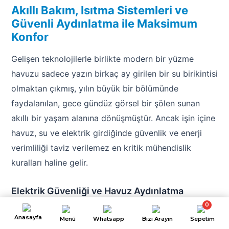
Akıllı Bakım, Isıtma Sistemleri ve
Güvenli Aydınlatma ile Maksimum
Konfor
Gelişen teknolojilerle birlikte modern bir yüzme
havuzu sadece yazın birkaç ay girilen bir su birikintisi
olmaktan çıkmış, yılın büyük bir bölümünde
faydalanılan, gece gündüz görsel bir şölen sunan
akıllı bir yaşam alanına dönüşmüştür. Ancak işin içine
havuz, su ve elektrik girdiğinde güvenlik ve enerji
verimliliği taviz verilemez en kritik mühendislik
kuralları haline gelir.
Elektrik Güvenliği ve Havuz Aydınlatma
Armatürleri
0
Anasayfa
Menü
Whatsapp
Bizi Arayın
Sepetim
Havuz içinde kullanılacak olan
havuz aydınlatma