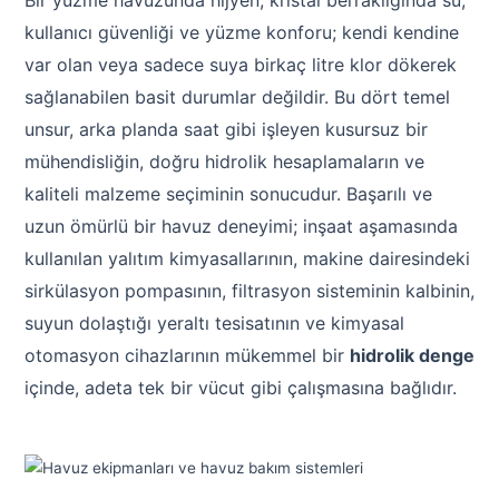
Havuz Trafoları
Havuz Merdiven
kullanıcı güvenliği ve yüzme konforu; kendi kendine
Hayward Havuz
Yosun Önleyici
Gemaş Tuz
Gemaş %90 Tablet Klor
Ayak Dezenfektanı
Havuz Sıvı Klor
var olan veya sadece suya birkaç litre klor dökerek
Havuz Filtreleri
Krom Led
örü
ları
sağlanabilen basit durumlar değildir. Bu dört temel
Havuz Suyu Parlatıcı
Beatbot Havuz
Gemaş hazır kimyasal bakım seti
Demir ve Setlik Giderici
Havuz Bağlı Klor Giderici
unsur, arka planda saat gibi işleyen kusursuz bir
Havuz Dip
Lamba Yedek
eri
 Düşürücü Dozaj Pompası
mühendisliğin, doğru hidrolik hesaplamaların ve
Çöktürücü
Gemaş Multi Tablet Klor 200 gr
Havuz Suyu Bağlı Klor Giderici
Havuz İyon Baglayıcı
kaliteli malzeme seçiminin sonucudur. Başarılı ve
Bwt Havuz Robotları
Havuz Besi
Zodiac Tuz
uzun ömürlü bir havuz deneyimi; inşaat aşamasında
Havuz PH
Kalsiyum Hipoklorit %65 Klor
Havuz Kışlık Bakım Ürünü
Süs Havuzu
örü
z
Spino Havuz
kullanılan yalıtım kimyasallarının, makine dairesindeki
Kum Filtresi Temizleyici
Havuz Sıvı Ph Düşürücü
sirkülasyon pompasının, filtrasyon sisteminin kalbinin,
Abs Skimmer
Sıvı pH Düşürücü
suyun dolaştığı yeraltı tesisatının ve kimyasal
Multi %90 Tablet Klor
Havuz Toz Ph+ Yükseltici
Havuz Dozaj
otomasyon cihazlarının mükemmel bir
hidrolik denge
pH Yükseltici
içinde, adeta tek bir vücut gibi çalışmasına bağlıdır.
Sıvı Asit Hidroklorik
Selenoid Havuz Kimyasalları setle
İyon Bağlayıcı
Mspa Jakuzi
Sıvı Klor Sodyum Hipoklorit
ik
Su Sporları Dünyası