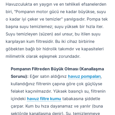
Havuzculukta en yaygın ve en tehlikeli efsanelerden
biri, "Pompanın motor gücü ne kadar büyükse, suyu
o kadar iyi çeker ve temizler" yanılgısıdır. Pompa tek
başına suyu temizlemez; suyu yüksek bir hızla iter.
Suyu temizleyen (süzen) asıl unsur, bu itilen suyu
karşılayan kum filtresidir. Bu iki cihaz birbirine
göbekten bağlı bir hidrolik takımdır ve kapasiteleri
milimetrik olarak eşleşmek zorundadır.
Pompanın Filtreden Büyük Olması (Kanallaşma
Sorunu):
Eğer satın aldığınız
havuz pompaları
,
kullandığınız filtrenin çapına göre çok güçlüyse
felaket kaçınılmazdır. Yüksek basınçlı su, filtrenin
içindeki
havuz filtre kumu
tabakasına şiddetle
çarpar. Kum bu hıza dayanamaz ve yarılır (buna
sektörde kanallaşma denir). Su, temizlenmeye