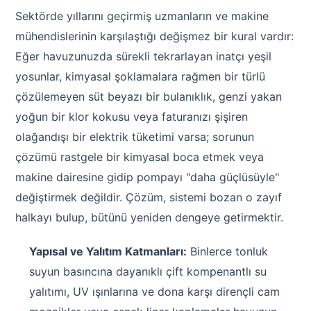
Endüstriyel Blower
Sektörde yıllarını geçirmiş uzmanların ve makine
Havuz Kış Kimyasalı
mühendislerinin karşılaştığı değişmez bir kural vardır:
Ayak Havuzu
Eğer havuzunuzda sürekli tekrarlayan inatçı yeşil
Kalsiyum Hipoklorit
yosunlar, kimyasal şoklamalara rağmen bir türlü
Bahçe Havuz
ri
çözülemeyen süt beyazı bir bulanıklık, genzi yakan
Süper Pool
alları
yoğun bir klor kokusu veya faturanızı şişiren
olağandışı bir elektrik tüketimi varsa; sorunun
Tuz
çözümü rastgele bir kimyasal boca etmek veya
lmate Havuz Robotu Yedek
ücre Temizleyici
alzemeleri
makine dairesine gidip pompayı "daha güçlüsüyle"
değiştirmek değildir. Çözüm, sistemi bozan o zayıf
Dalgıç Pompa
halkayı bulup, bütünü yeniden dengeye getirmektir.
Dezenfeksiyon
Yapısal ve Yalıtım Katmanları:
Binlerce tonluk
suyun basıncına dayanıklı çift kompenantlı su
yalıtımı, UV ışınlarına ve dona karşı dirençli cam
Havuz Güvenlik