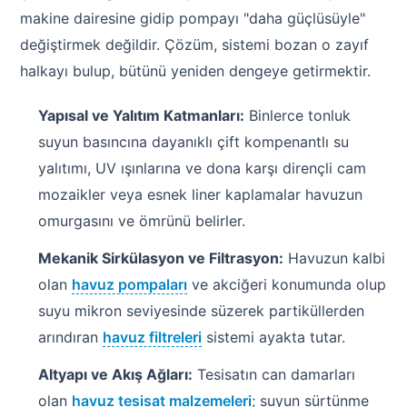
makine dairesine gidip pompayı "daha güçlüsüyle"
değiştirmek değildir. Çözüm, sistemi bozan o zayıf
halkayı bulup, bütünü yeniden dengeye getirmektir.
Yapısal ve Yalıtım Katmanları:
Binlerce tonluk
suyun basıncına dayanıklı çift kompenantlı su
yalıtımı, UV ışınlarına ve dona karşı dirençli cam
mozaikler veya esnek liner kaplamalar havuzun
omurgasını ve ömrünü belirler.
Mekanik Sirkülasyon ve Filtrasyon:
Havuzun kalbi
olan
havuz pompaları
ve akciğeri konumunda olup
suyu mikron seviyesinde süzerek partiküllerden
arındıran
havuz filtreleri
sistemi ayakta tutar.
Altyapı ve Akış Ağları:
Tesisatın can damarları
olan
havuz tesisat malzemeleri
; suyun sürtünme