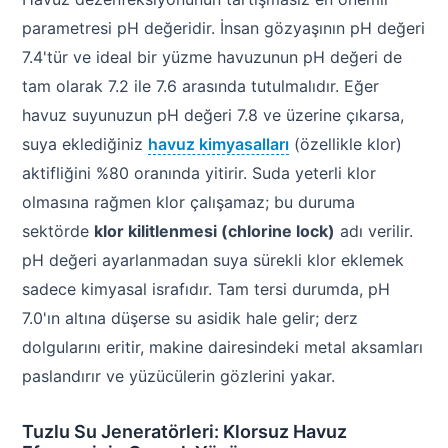
parametresi pH değeridir. İnsan gözyaşının pH değeri
7.4'tür ve ideal bir yüzme havuzunun pH değeri de
tam olarak 7.2 ile 7.6 arasında tutulmalıdır. Eğer
havuz suyunuzun pH değeri 7.8 ve üzerine çıkarsa,
suya eklediğiniz
havuz kimyasalları
(özellikle klor)
aktifliğini %80 oranında yitirir. Suda yeterli klor
olmasına rağmen klor çalışamaz; bu duruma
sektörde
klor kilitlenmesi (chlorine lock)
adı verilir.
pH değeri ayarlanmadan suya sürekli klor eklemek
sadece kimyasal israfıdır. Tam tersi durumda, pH
7.0'ın altına düşerse su asidik hale gelir; derz
dolgularını eritir, makine dairesindeki metal aksamları
paslandırır ve yüzücülerin gözlerini yakar.
Tuzlu Su Jeneratörleri: Klorsuz Havuz