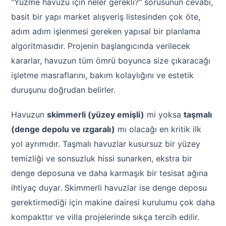
"Yüzme havuzu için neler gerekli?" sorusunun cevabı,
basit bir yapı market alışveriş listesinden çok öte,
adım adım işlenmesi gereken yapısal bir planlama
Yangın Pompası
algoritmasıdır. Projenin başlangıcında verilecek
kararlar, havuzun tüm ömrü boyunca size çıkaracağı
işletme masraflarını, bakım kolaylığını ve estetik
duruşunu doğrudan belirler.
Havuzun
skimmerli (yüzey emişli)
mi yoksa
taşmalı
(denge depolu ve ızgaralı)
mı olacağı en kritik ilk
yol ayrımıdır. Taşmalı havuzlar kusursuz bir yüzey
temizliği ve sonsuzluk hissi sunarken, ekstra bir
denge deposuna ve daha karmaşık bir tesisat ağına
ihtiyaç duyar. Skimmerli havuzlar ise denge deposu
gerektirmediği için makine dairesi kurulumu çok daha
kompakttır ve villa projelerinde sıkça tercih edilir.