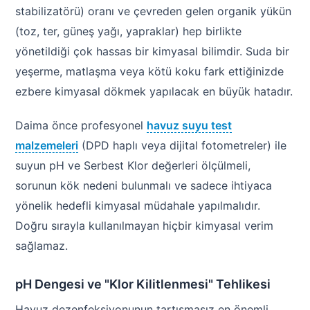
stabilizatörü) oranı ve çevreden gelen organik yükün
(toz, ter, güneş yağı, yapraklar) hep birlikte
yönetildiği çok hassas bir kimyasal bilimdir. Suda bir
yeşerme, matlaşma veya kötü koku fark ettiğinizde
ezbere kimyasal dökmek yapılacak en büyük hatadır.
Daima önce profesyonel
havuz suyu test
malzemeleri
(DPD haplı veya dijital fotometreler) ile
suyun pH ve Serbest Klor değerleri ölçülmeli,
sorunun kök nedeni bulunmalı ve sadece ihtiyaca
yönelik hedefli kimyasal müdahale yapılmalıdır.
Doğru sırayla kullanılmayan hiçbir kimyasal verim
sağlamaz.
pH Dengesi ve "Klor Kilitlenmesi" Tehlikesi
Havuz dezenfeksiyonunun tartışmasız en önemli