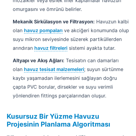
mozaikler veya esnek liner kaplamalar havuzun
Havuz
omurgasını ve ömrünü belirler.
si Kapağı
Mekanik Sirkülasyon ve Filtrasyon:
Havuzun kalbi
olan
havuz pompaları
ve akciğeri konumunda olup
Havuz Pompa
suyu mikron seviyesinde süzerek partiküllerden
arındıran
havuz filtreleri
sistemi ayakta tutar.
Havuz
eri
Altyapı ve Akış Ağları:
Tesisatın can damarları
olan
havuz tesisat malzemeleri
; suyun sürtünme
Jakuzi Sauna
kaybı yaşamadan ilerlemesini sağlayan doğru
çapta PVC borular, dirsekler ve suyu verimli
yönlendiren fittings parçalarından oluşur.
Kartuş Filtreler
Kuvars Cam
Kusursuz Bir Yüzme Havuzu
Projesinin Planlama Algoritması
Olimpik Havuz