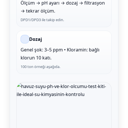
H Düşürücü
Ölçüm → pH ayarı → dozaj → filtrasyon
Sıvı Ph- Düşürücü
→ tekrar ölçüm.
Havuz Vana
DPD1/DPD3 ile takip edin.
Toz Ph+ Yükseltici
seltici
Havuz Isıtma
Wtr Havuz Kimyasalları Setleri
Dozaj
ağlayıcı
Genel şok: 3–5 ppm • Kloramin: bağlı
Yosun Öldürücü
Havuz Elektrik
klorun 10 katı.
100 ton örneği aşağıda.
Havuz Sarf
Havuz Kimyasalları
Havuz
vuz Kimyasalları
 Perdeleri
Selenoid
Bahçe Süs Havuzu
alları