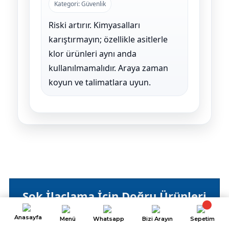
Kategori: Güvenlik
Riski artırır. Kimyasalları
karıştırmayın; özellikle asitlerle
klor ürünleri aynı anda
kullanılmamalıdır. Araya zaman
koyun ve talimatlara uyun.
Şok İlaçlama İçin Doğru Ürünleri
Seçin
Anasayfa
Menü
Whatsapp
Bizi Arayın
Sepetim
Şok klor, sıvı klor ve test kitleriyle suyu hızlı