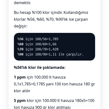
demektir.
Bu hesap %100 klor içindir. Kullandığımız
klorlar %56, %60, %70, %90’lık ise çarpan
değişir:
%56
için 100/56=1,785
%60
için 100/60=1,66
%70
için 100/70=1,428
%90
için 100/90=1,11 ile çarpılır.
%56’lık klor ile şoklamada:
1 ppm
için 100.000 lt havuza
0,1x1,785=0,1785 yani 100 ton havuza 180 gr
klor atılır
5 ppm
klor için 100.000 lt havuza 180x5=100
ton havuza 900 gr klor atılması