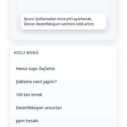
Endüstriyel Blower
Alkalinite Düşürücü
Ayak Havuzu
İpucu: Şoklamadan önce pH’ı ayarlamak,
Ayak Dezenfektanı
klorun dezenfeksiyon verimini ciddi artırır.
Bahçe Havuz
e Pool Expert
ri
HIZLI MENÜ
Havuz Filtre
lmate Havuz Robotu Yedek
Havuz suyu ilaçlama
alzemeleri
Havuz Kış Kimyasalı
Şoklama nasıl yapılır?
Dalgıç Pompa
Kalsiyum Hipoklorit
100 ton örnek
Dezenfeksiyon
Süper Pool
Dezenfeksiyon unsurları
alları
Havuz Güvenlik
ppm hesabı
Tuz