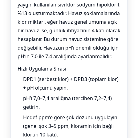
yaygın kullanılan sıvı klor sodyum hipoklorit
%13 oluşturmaktadır. Havuz şoklamalarında
klor miktarı, eğer havuz genel umuma açık
bir havuz ise, günlük ihtiyacının 4 katı olarak
hesaplanır. Bu durum havuz sistemine göre
değişebilir. Havuzun pH’ı önemli olduğu için
pH’ın 7.0 ile 7.4 aralığında ayarlanmalıdır.
Hızlı Uygulama Sırası
DPD1 (serbest klor) + DPD3 (toplam klor)
+ pH ölçümü yapın.
pH’ı 7,0–7,4 aralığına (tercihen 7,2–7,4)
getirin.
Hedef ppm’e göre şok dozunu uygulayın
(genel şok 3–5 ppm; kloramin için bağlı
klorun 10 katı).