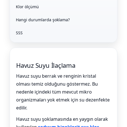
ücre Temizleyici
Klor ölçümü
Havuz
si Kapağı
Hangi durumlarda şoklama?
Havuz Pompa
SSS
Havuz
eri
Havuz Suyu İlaçlama
Jakuzi Sauna
Havuz suyu berrak ve renginin kristal
olması temiz olduğunu göstermez. Bu
Kartuş Filtreler
nedenle içindeki tüm mevcut mikro
organizmaları yok etmek için su dezenfekte
Kuvars Cam
edilir.
Havuz suyu şoklamasında en yaygın olarak
Olimpik Havuz
kullanılan
sodyum hipoklorit sıvı klor