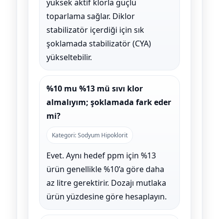
yüksek aktif klorla güçlü
toparlama sağlar. Diklor
stabilizatör içerdiği için sık
şoklamada stabilizatör (CYA)
yükseltebilir.
%10 mu %13 mü sıvı klor
almalıyım; şoklamada fark eder
mi?
Kategori: Sodyum Hipoklorit
Evet. Aynı hedef ppm için %13
ürün genellikle %10’a göre daha
az litre gerektirir. Dozajı mutlaka
ürün yüzdesine göre hesaplayın.