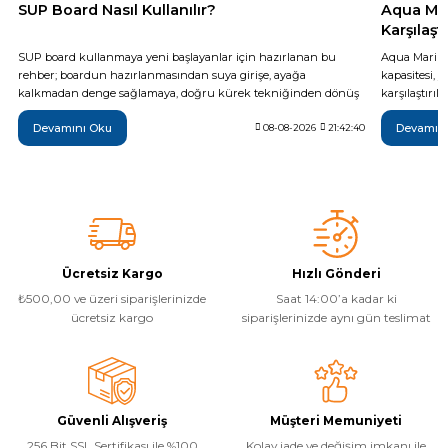
SUP Board Nasıl Kullanılır?
Aqua Mar
Karşılaş
SUP board kullanmaya yeni başlayanlar için hazırlanan bu
Aqua Marina
rehber; boardun hazırlanmasından suya girişe, ayağa
kapasitesi, 
kalkmadan denge sağlamaya, doğru kürek tekniğinden dönüş
karşılaştırı
ve rota kontrolüne kadar temel kullanım adımlarını açıklar.
olduğu tekni
Devamını Oku
Devamın
Güvenli bir ilk sürüş için gerekli ekipmanlar, rüzgâr ve su
08-08-2026
21:42:40
Monster, Hyp
koşulları, sık yapılan hatalar, düşme sonrası boarda çıkış ve
farkları inc
kullanım sonrası bakım gibi önemli noktaları da kapsar.
daha bilinçli
Ücretsiz Kargo
Hızlı Gönderi
₺500,00 ve üzeri siparişlerinizde
Saat 14:00’a kadar ki
ücretsiz kargo
siparişlerinizde aynı gün teslimat
Güvenli Alışveriş
Müşteri Memuniyeti
256 Bit SSL Sertifikası ile %100
Kolay iade ve değişim imkanı ile