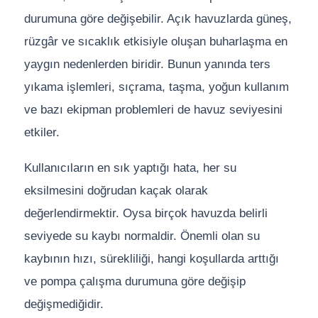
Endüstriyel Blower
durumuna göre değişebilir. Açık havuzlarda güneş,
rüzgâr ve sıcaklık etkisiyle oluşan buharlaşma en
Havuz Kış Kimyasalı
Ayak Havuzu
yaygın nedenlerden biridir. Bunun yanında ters
Kalsiyum Hipoklorit
Bahçe Havuz
yıkama işlemleri, sıçrama, taşma, yoğun kullanım
ri
ve bazı ekipman problemleri de havuz seviyesini
Süper Pool
etkiler.
alları
lmate Havuz Robotu Yedek
Kullanıcıların en sık yaptığı hata, her su
Tuz
alzemeleri
ücre Temizleyici
eksilmesini doğrudan kaçak olarak
Dalgıç Pompa
değerlendirmektir. Oysa birçok havuzda belirli
seviyede su kaybı normaldir. Önemli olan su
Dezenfeksiyon
kaybının hızı, sürekliliği, hangi koşullarda arttığı
ve pompa çalışma durumuna göre değişip
Havuz Güvenlik
değişmediğidir.