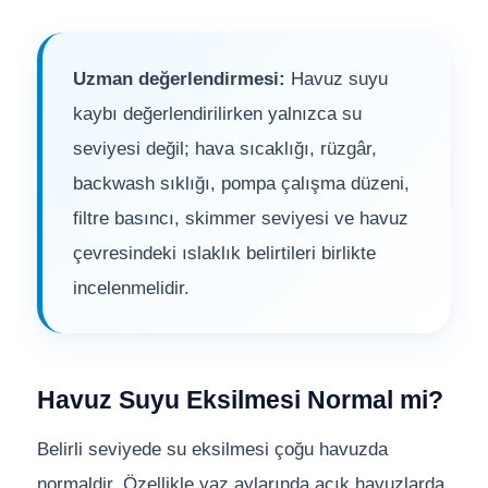
Havuz
si Kapağı
Uzman değerlendirmesi:
Havuz suyu
Havuz Pompa
kaybı değerlendirilirken yalnızca su
seviyesi değil; hava sıcaklığı, rüzgâr,
backwash sıklığı, pompa çalışma düzeni,
Havuz
eri
filtre basıncı, skimmer seviyesi ve havuz
çevresindeki ıslaklık belirtileri birlikte
Jakuzi Sauna
incelenmelidir.
Kartuş Filtreler
Havuz Suyu Eksilmesi Normal mi?
Kuvars Cam
Belirli seviyede su eksilmesi çoğu havuzda
Olimpik Havuz
normaldir. Özellikle yaz aylarında açık havuzlarda