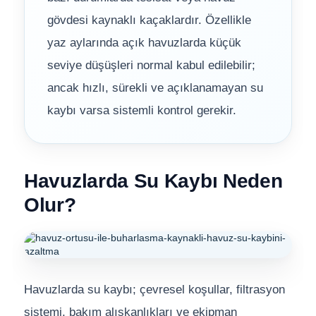
ik
Sıvı Ph- Düşürücü
gövdesi kaynaklı kaçaklardır. Özellikle
Havuz Vana
yaz aylarında açık havuzlarda küçük
Gemaş Havuz
Toz Ph+ Yükseltici
seviye düşüşleri normal kabul edilebilir;
Havuz Isıtma
Wtr Havuz Kimyasalları Setleri
ancak hızlı, sürekli ve açıklanamayan su
Wtr Havuz
kaybı varsa sistemli kontrol gerekir.
Yosun Öldürücü
Havuz Elektrik
Selenoid
alları
Havuzlarda Su Kaybı Neden
Havuz Sarf
Alkalinite Düşürücü
Olur?
Ayak Dezenfektanı
Havuz
 Perdeleri
e Pool Expert
Bahçe Süs Havuzu
Havuzlarda su kaybı; çevresel koşullar, filtrasyon
Havuz Filtre
sistemi, bakım alışkanlıkları ve ekipman