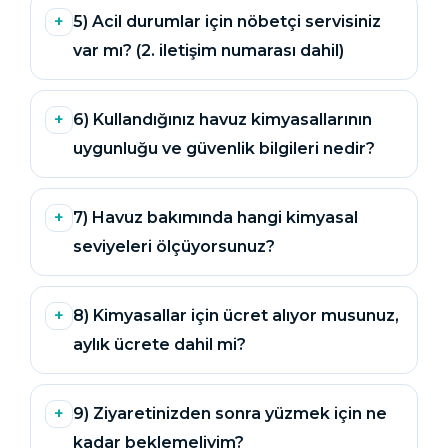
Endüstriyel Blower
5) Acil durumlar için nöbetçi servisiniz
Havuz Kış Kimyasalı
var mı? (2. iletişim numarası dahil)
Ayak Havuzu
Kalsiyum Hipoklorit
Bahçe Havuz
6) Kullandığınız havuz kimyasallarının
ri
Süper Pool
uygunluğu ve güvenlik bilgileri nedir?
alları
7) Havuz bakımında hangi kimyasal
Tuz
lmate Havuz Robotu Yedek
ücre Temizleyici
alzemeleri
seviyeleri ölçüyorsunuz?
Dalgıç Pompa
8) Kimyasallar için ücret alıyor musunuz,
aylık ücrete dahil mi?
Dezenfeksiyon
9) Ziyaretinizden sonra yüzmek için ne
Havuz Güvenlik
kadar beklemeliyim?