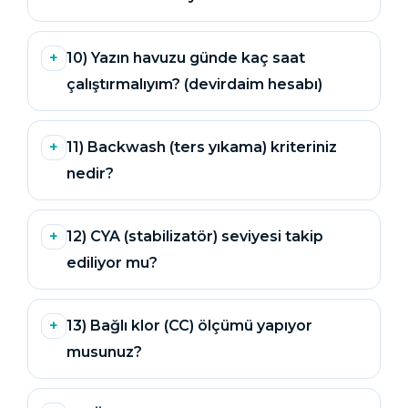
Havuz
si Kapağı
10) Yazın havuzu günde kaç saat
çalıştırmalıyım? (devirdaim hesabı)
Havuz Pompa
11) Backwash (ters yıkama) kriteriniz
Havuz
nedir?
eri
Jakuzi Sauna
12) CYA (stabilizatör) seviyesi takip
ediliyor mu?
Kartuş Filtreler
13) Bağlı klor (CC) ölçümü yapıyor
Kuvars Cam
musunuz?
Olimpik Havuz