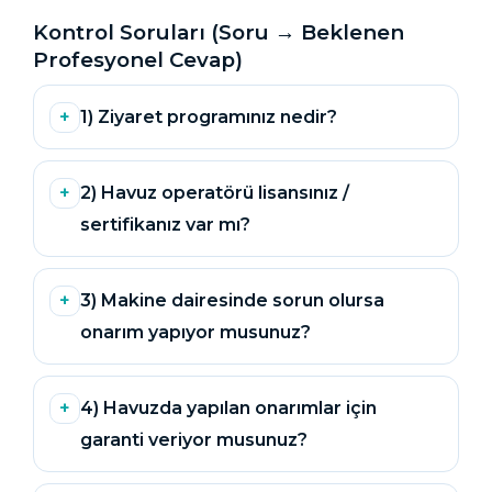
Sıvı Ph- Düşürücü
Kontrol Soruları (Soru → Beklenen
Gemaş Havuz
Havuz Vana
Profesyonel Cevap)
Toz Ph+ Yükseltici
1) Ziyaret programınız nedir?
Wtr Havuz
Havuz Isıtma
Wtr Havuz Kimyasalları Setleri
2) Havuz operatörü lisansınız /
Yosun Öldürücü
Selenoid
Havuz Elektrik
sertifikanız var mı?
alları
Alkalinite Düşürücü
Havuz Sarf
3) Makine dairesinde sorun olursa
onarım yapıyor musunuz?
Ayak Dezenfektanı
Havuz
 Perdeleri
e Pool Expert
4) Havuzda yapılan onarımlar için
garanti veriyor musunuz?
Bahçe Süs Havuzu
Havuz Filtre