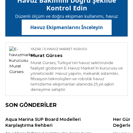
Kontrol Edin
Düzenli ölçüm ve doğru ekipman kullanımı, havuz
bakımının doğru yapıldığını gösterir.
Havuz Ekipmanlarını İnceleyin
YAZAR / E-HAVUZ MARKET KURUCU
Murat Gürses
Murat Gürses, Türkiye’nin havuz sektöründe
faaliyet gösteren E-Havuz Market’in kurucusu ve
yöneticisidir. Havuz yapımı, mekanik sistemler,
filtrasyon teknolojileri ve robotik havuz
temizleme ekipmanları alanında 25 yılı aşkın
deneyime sahiptir.
SON GÖNDERİLER
Aqua Marina SUP Board Modelleri
Her Gün 
Karşılaştırma Rehberi
Değerler