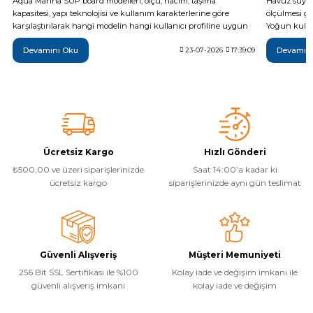
Aqua Marina SUP board modelleri; ölçü, hacim, taşıma
Havuz suyun
kapasitesi, yapı teknolojisi ve kullanım karakterlerine göre
ölçülmesi ge
karşılaştırılarak hangi modelin hangi kullanıcı profiline uygun
Yoğun kullan
olduğu teknik verilerle açıklanıyor. Breeze, Vapor, Fusion,
da günlük t
Devamını Oku
Devamın
Monster, Hyper, Coral, Nexus ve Flare modelleri arasındaki temel
23-07-2026
17:39:09
yöntemi, ide
farkları inceleyerek ihtiyaçlarınıza en uygun şişme SUP board'u
sonrası yapı
daha bilinçli seçebilirsiniz.
temel adımla
Ücretsiz Kargo
Hızlı Gönderi
₺500,00 ve üzeri siparişlerinizde
Saat 14:00’a kadar ki
ücretsiz kargo
siparişlerinizde aynı gün teslimat
Güvenli Alışveriş
Müşteri Memuniyeti
256 Bit SSL Sertifikası ile %100
Kolay iade ve değişim imkanı ile
güvenli alışveriş imkanı
kolay iade ve değişim