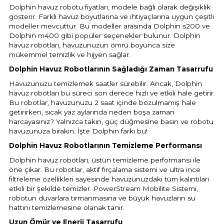
Dolphin havuz robotu fiyatları, modele bağlı olarak değişiklik
gösterir. Farklı havuz boyutlarına ve ihtiyaçlarına uygun çeşitli
modeller mevcuttur. Bu modeller arasında Dolphin s200 ve
Dolphin m400 gibi popüler seçenekler bulunur. Dolphin
havuz robotları, havuzunuzun ömrü boyunca size
mükemmel temizlik ve hijyen sağlar.
Dolphin Havuz Robotlarının Sağladığı Zaman Tasarrufu
Havuzunuzu temizlemek saatler sürebilir. Ancak, Dolphin
havuz robotları bu süreci son derece hızlı ve etkili hale getirir.
Bu robotlar, havuzunuzu 2 saat içinde bozulmamış hale
getirirken, sıcak yaz aylarında neden boşa zaman
harcayasınız? Yalnızca takın, güç düğmesine basın ve robotu
havuzunuza bırakın. İşte Dolphin farkı bu!
Dolphin Havuz Robotlarının Temizleme Performansı
Dolphin havuz robotları, üstün temizleme performansı ile
öne çıkar. Bu robotlar, aktif fırçalama sistemi ve ultra ince
filtreleme özellikleri sayesinde havuzunuzdaki tüm kalıntıları
etkili bir şekilde temizler. PowerStream Mobilite Sistemi,
robotun duvarlara tırmanmasına ve büyük havuzların su
hattını temizlemesine olanak tanır.
Uzun Ömür ve Enerji Tasarrufu