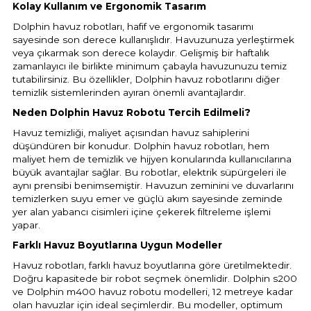
Endüstriyel Blower
Kolay Kullanım ve Ergonomik Tasarım
Dolphin havuz robotları, hafif ve ergonomik tasarımı
Havuz Kış Kimyasalı
sayesinde son derece kullanışlıdır. Havuzunuza yerleştirmek
Ayak Havuzu
veya çıkarmak son derece kolaydır. Gelişmiş bir haftalık
Kalsiyum Hipoklorit
zamanlayıcı ile birlikte minimum çabayla havuzunuzu temiz
tutabilirsiniz. Bu özellikler, Dolphin havuz robotlarını diğer
Bahçe Havuz
temizlik sistemlerinden ayıran önemli avantajlardır.
ri
Süper Pool
Neden Dolphin Havuz Robotu Tercih Edilmeli?
alları
Havuz temizliği, maliyet açısından havuz sahiplerini
düşündüren bir konudur. Dolphin havuz robotları, hem
Tuz
lmate Havuz Robotu Yedek
maliyet hem de temizlik ve hijyen konularında kullanıcılarına
ücre Temizleyici
alzemeleri
büyük avantajlar sağlar. Bu robotlar, elektrik süpürgeleri ile
aynı prensibi benimsemiştir. Havuzun zeminini ve duvarlarını
temizlerken suyu emer ve güçlü akım sayesinde zeminde
Dalgıç Pompa
yer alan yabancı cisimleri içine çekerek filtreleme işlemi
yapar.
Dezenfeksiyon
Farklı Havuz Boyutlarına Uygun Modeller
Havuz robotları, farklı havuz boyutlarına göre üretilmektedir.
Doğru kapasitede bir robot seçmek önemlidir. Dolphin s200
ve Dolphin m400 havuz robotu modelleri, 12 metreye kadar
Havuz Güvenlik
olan havuzlar için ideal seçimlerdir. Bu modeller, optimum