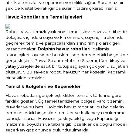
titizlikle temizler ve optimum verimlilik sağlar. Sorunsuz bir
Sıvı Ph- Düşürücü
şekilde kristal berraklığında suların tadını çıkarabilirsiniz.
Gemaş Havuz
Havuz Vana
Havuz Robotlarının Temel İşlevleri
Toz Ph+ Yükseltici
Robot havuz temizleyicilerinin temel işlevi, havuzun dibinde
Wtr Havuz
Havuz Isıtma
Wtr Havuz Kimyasalları Setleri
dolaşarak içindeki suyu ve kiri emmek, suyu iç filtrelerinden
geçirerek temiz ve parçacıklardan arındırılmış olarak geri
kazandırmaktır.
Dolphin havuz robotları
, gelişmiş
Yosun Öldürücü
teknolojileri sayesinde bu işlemi son derece etkili bir şekilde
Selenoid
Havuz Elektrik
gerçekleştirir. PowerStream Mobilite Sistemi, tüm dikey ve
alları
yatay yüzeylerde sabit bir tutuş sağlayan çok yönlü su jetleri
oluşturur. Bu sayede robot, havuzun her köşesini kapsamlı
Alkalinite Düşürücü
bir şekilde temizler.
Havuz Sarf
Temizlik Bölgeleri ve Seçenekler
Ayak Dezenfektanı
Havuz robotları, gerçekleştirdikleri temizlik türlerine göre
Havuz
farklılık gösterir. Üç temel temizleme bölgesi vardır: zemin,
 Perdeleri
duvarlar ve su hattı. Dolphin havuz robotları, bu bölgelerin
e Pool Expert
her birini etkili bir şekilde temizler ve kullanıcıya mükemmel
sonuçlar sunar. Havuzun şekli, yapıldığı veya kaplandığı
Bahçe Süs Havuzu
malzeme, boyutları ve tabanı gibi özellikler de doğru modeli
Havuz Filtre
seçerken göz önünde bulundurulmalıdır.