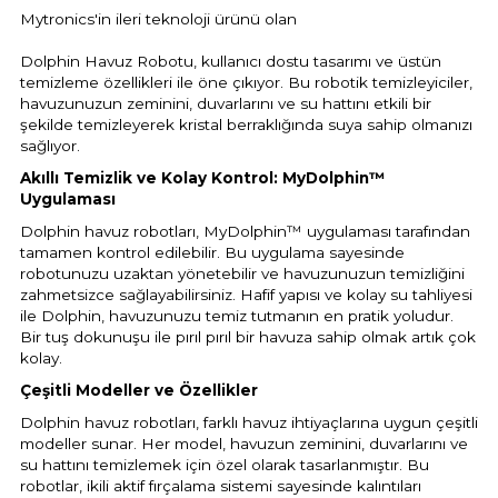
Havuz Trafoları
Havuz Merdiven
Mytronics'in ileri teknoloji ürünü olan
Hayward Havuz
Yosun Önleyici
Gemaş Tuz
Gemaş %90 Tablet Klor
Ayak Dezenfektanı
Havuz Sıvı Klor
Dolphin Havuz Robotu, kullanıcı dostu tasarımı ve üstün
Havuz Filtreleri
Krom Led
örü
temizleme özellikleri ile öne çıkıyor. Bu robotik temizleyiciler,
ları
havuzunuzun zeminini, duvarlarını ve su hattını etkili bir
Havuz Suyu Parlatıcı
Beatbot Havuz
Gemaş hazır kimyasal bakım seti
Demir ve Setlik Giderici
Havuz Bağlı Klor Giderici
şekilde temizleyerek kristal berraklığında suya sahip olmanızı
Havuz Dip
sağlıyor.
Lamba Yedek
eri
 Düşürücü Dozaj Pompası
Çöktürücü
Gemaş Multi Tablet Klor 200 gr
Havuz Suyu Bağlı Klor Giderici
Havuz İyon Baglayıcı
Akıllı Temizlik ve Kolay Kontrol: MyDolphin™️
Bwt Havuz Robotları
Uygulaması
Havuz Besi
Zodiac Tuz
Havuz PH
Kalsiyum Hipoklorit %65 Klor
Havuz Kışlık Bakım Ürünü
Süs Havuzu
Dolphin havuz robotları, MyDolphin™️ uygulaması tarafından
örü
z
Spino Havuz
tamamen kontrol edilebilir. Bu uygulama sayesinde
robotunuzu uzaktan yönetebilir ve havuzunuzun temizliğini
Kum Filtresi Temizleyici
Havuz Sıvı Ph Düşürücü
Abs Skimmer
zahmetsizce sağlayabilirsiniz. Hafif yapısı ve kolay su tahliyesi
Sıvı pH Düşürücü
ile Dolphin, havuzunuzu temiz tutmanın en pratik yoludur.
Bir tuş dokunuşu ile pırıl pırıl bir havuza sahip olmak artık çok
Multi %90 Tablet Klor
Havuz Toz Ph+ Yükseltici
Havuz Dozaj
kolay.
pH Yükseltici
Çeşitli Modeller ve Özellikler
Sıvı Asit Hidroklorik
Selenoid Havuz Kimyasalları setle
Dolphin havuz robotları, farklı havuz ihtiyaçlarına uygun çeşitli
İyon Bağlayıcı
Mspa Jakuzi
modeller sunar. Her model, havuzun zeminini, duvarlarını ve
Sıvı Klor Sodyum Hipoklorit
su hattını temizlemek için özel olarak tasarlanmıştır. Bu
ik
robotlar, ikili aktif fırçalama sistemi sayesinde kalıntıları
Su Sporları Dünyası