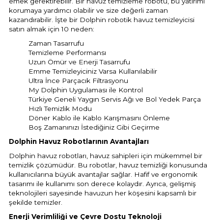
emek gerektirebilir. Bir havuz temizleme robotu, bu yatırımı
korumaya yardımcı olabilir ve size değerli zaman
kazandırabilir. İşte bir Dolphin robotik havuz temizleyicisi
satın almak için 10 neden:
Yangın Pompası
Zaman Tasarrufu
Temizleme Performansı
Uzun Ömür ve Enerji Tasarrufu
Emme Temizleyiciniz Varsa Kullanılabilir
Ultra İnce Parçacık Filtrasyonu
My Dolphin Uygulaması ile Kontrol
Türkiye Geneli Yaygın Servis Ağı ve Bol Yedek Parça
Hızlı Temizlik Modu
Döner Kablo ile Kablo Karışmasını Önleme
Boş Zamanınızı İstediğiniz Gibi Geçirme
Dolphin Havuz Robotlarının Avantajları
Dolphin havuz robotları, havuz sahipleri için mükemmel bir
temizlik çözümüdür. Bu robotlar, havuz temizliği konusunda
kullanıcılarına büyük avantajlar sağlar. Hafif ve ergonomik
tasarımı ile kullanımı son derece kolaydır. Ayrıca, gelişmiş
teknolojileri sayesinde havuzun her köşesini kapsamlı bir
şekilde temizler.
Enerji Verimliliği ve Çevre Dostu Teknoloji