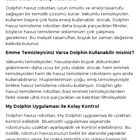
Dolphin havuz robotları, uzun ömürlü ve enerji tasarrufu
sağlayan bir temizlik çözümü sunar. Vakumlu temizleyiciler,
kullanım başına çok fazla enerji kullanabilir. Ancak, Dolphin
havuz temizleme robotları daha büyük parçacıkları filtreler,
böylece havuz temizleme sisteminizin çok çalışması
gerekmez. Bu maliyet tasarrufları, büyük bir zaman değerine
katkıda bulunur.
Emme Temizleyiciniz Varsa Dolphin Kullanabilir misiniz?
Vakumlu temizleyiciler, havuzlardan büyük döküntüleri
gidermenin daha ucuz bir yolu olabilir. Ancak, hem emmeli
temizleyicileri hem de havuz temizleme robotlarını aynı anda
kullanabilirsiniz. Müşterilerimizin çoğu, emiş temizleyicisiyle
birlikte havuz temizleme robotu kullanıyor. Dolphin gibi
havuz temizleme robotları, bazı emmeli temizleyicilerden
farklı olarak ultra ince parçacıkları ve kalıntıları filtreleyebilir.
My Dolphin Uygulaması ile Kolay Kontrol
Dolphin havuz robotları, My Dolphin uygulaması ile uzaktan
kontrol edilebilir. Bluetooth uygulaması sayesinde
robotunuzu uzaktan ayarlayabilir ve kontrol edebilirsiniz. Bu
özellik, robotun havuzunuzun belirli bir alanında yapraklar
veya moloz varsa, bir nokta temizliği için üniteyi hassas bir