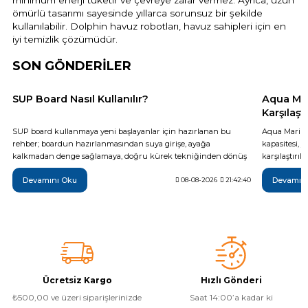
minimum enerji tüketir ve çevreye zarar vermez. Ayrıca, uzun
ömürlü tasarımı sayesinde yıllarca sorunsuz bir şekilde
kullanılabilir. Dolphin havuz robotları, havuz sahipleri için en
iyi temizlik çözümüdür.
SON GÖNDERİLER
SUP Board Nasıl Kullanılır?
Aqua Mar
Karşılaş
SUP board kullanmaya yeni başlayanlar için hazırlanan bu
Aqua Marina
rehber; boardun hazırlanmasından suya girişe, ayağa
kapasitesi, 
kalkmadan denge sağlamaya, doğru kürek tekniğinden dönüş
karşılaştırı
ve rota kontrolüne kadar temel kullanım adımlarını açıklar.
olduğu tekni
Devamını Oku
Devamın
Güvenli bir ilk sürüş için gerekli ekipmanlar, rüzgâr ve su
08-08-2026
21:42:40
Monster, Hyp
koşulları, sık yapılan hatalar, düşme sonrası boarda çıkış ve
farkları inc
kullanım sonrası bakım gibi önemli noktaları da kapsar.
daha bilinçli
Ücretsiz Kargo
Hızlı Gönderi
₺500,00 ve üzeri siparişlerinizde
Saat 14:00’a kadar ki