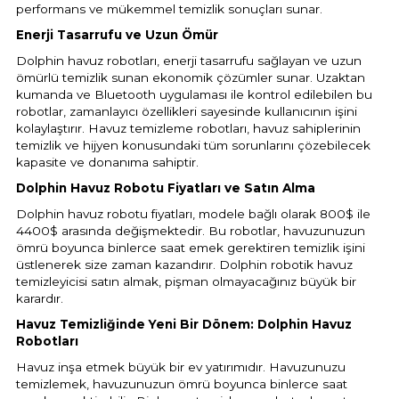
performans ve mükemmel temizlik sonuçları sunar.
Havuz
Enerji Tasarrufu ve Uzun Ömür
si Kapağı
Dolphin havuz robotları, enerji tasarrufu sağlayan ve uzun
ömürlü temizlik sunan ekonomik çözümler sunar. Uzaktan
Havuz Pompa
kumanda ve Bluetooth uygulaması ile kontrol edilebilen bu
robotlar, zamanlayıcı özellikleri sayesinde kullanıcının işini
kolaylaştırır. Havuz temizleme robotları, havuz sahiplerinin
temizlik ve hijyen konusundaki tüm sorunlarını çözebilecek
Havuz
kapasite ve donanıma sahiptir.
eri
Dolphin Havuz Robotu Fiyatları ve Satın Alma
Dolphin havuz robotu fiyatları, modele bağlı olarak 800$ ile
Jakuzi Sauna
4400$ arasında değişmektedir. Bu robotlar, havuzunuzun
ömrü boyunca binlerce saat emek gerektiren temizlik işini
üstlenerek size zaman kazandırır. Dolphin robotik havuz
Kartuş Filtreler
temizleyicisi satın almak, pişman olmayacağınız büyük bir
karardır.
Havuz Temizliğinde Yeni Bir Dönem: Dolphin Havuz
Kuvars Cam
Robotları
Havuz inşa etmek büyük bir ev yatırımıdır. Havuzunuzu
temizlemek, havuzunuzun ömrü boyunca binlerce saat
Olimpik Havuz