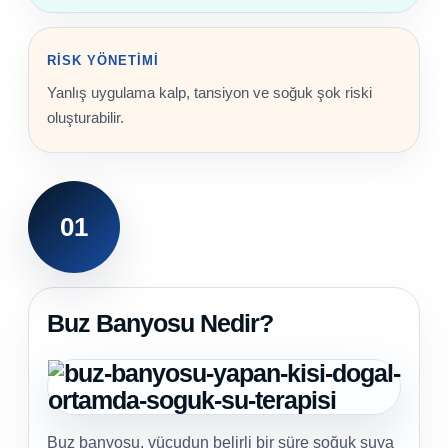
Endüstriyel Blower
Havuz Kış Kimyasalı
RISK YÖNETIMI
Ayak Havuzu
Yanlış uygulama kalp, tansiyon ve soğuk şok riski
Kalsiyum Hipoklorit
Bahçe Havuz
oluşturabilir.
ri
Süper Pool
alları
Tuz
01
lmate Havuz Robotu Yedek
ücre Temizleyici
alzemeleri
Dalgıç Pompa
Buz Banyosu Nedir?
Dezenfeksiyon
Havuz Güvenlik
Buz banyosu, vücudun belirli bir süre soğuk suya