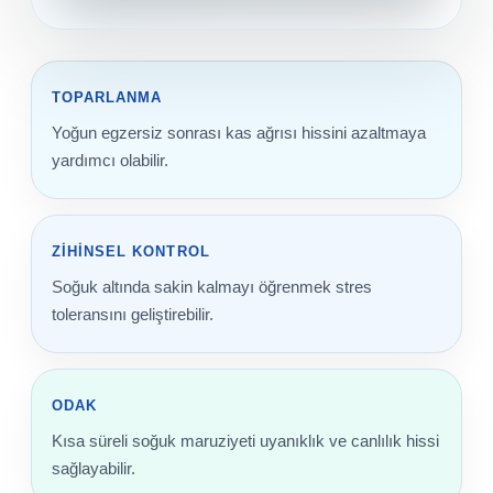
Sıvı Ph- Düşürücü
Gemaş Havuz
Havuz Vana
Toz Ph+ Yükseltici
TOPARLANMA
Wtr Havuz
Havuz Isıtma
Yoğun egzersiz sonrası kas ağrısı hissini azaltmaya
Wtr Havuz Kimyasalları Setleri
yardımcı olabilir.
Yosun Öldürücü
Selenoid
Havuz Elektrik
alları
ZIHINSEL KONTROL
Alkalinite Düşürücü
Havuz Sarf
Soğuk altında sakin kalmayı öğrenmek stres
toleransını geliştirebilir.
Ayak Dezenfektanı
Havuz
 Perdeleri
e Pool Expert
ODAK
Kısa süreli soğuk maruziyeti uyanıklık ve canlılık hissi
Bahçe Süs Havuzu
Havuz Filtre
sağlayabilir.