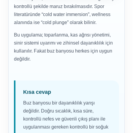
kontrollü şekilde maruz bırakılmasıdır. Spor
Havuz
si Kapağı
literatüründe “cold water immersion”, wellness
alanında ise “cold plunge” olarak bilinir.
Havuz Pompa
Bu uygulama; toparlanma, kas ağrısı yönetimi,
sinir sistemi uyarımı ve zihinsel dayanıklılık için
kullanılır. Fakat buz banyosu herkes için uygun
Havuz
eri
değildir.
Jakuzi Sauna
Kısa cevap
Kartuş Filtreler
Buz banyosu bir dayanıklılık yarışı
Kuvars Cam
değildir. Doğru sıcaklık, kısa süre,
kontrollü nefes ve güvenli çıkış planı ile
uygulanması gereken kontrollü bir soğuk
Olimpik Havuz