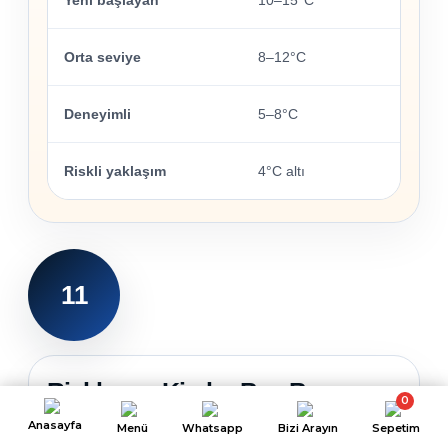
Orta seviye
8–12°C
Deneyimli
5–8°C
Riskli yaklaşım
4°C altı
11
Riskler ve Kimler Buz Banyosu
0
Yapmamalı?
Anasayfa
Menü
Whatsapp
Bizi Arayın
Sepetim