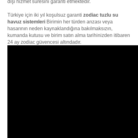
dışı hizmet süresini garanti etmektedir.
Türkiye için iki yıl koşulsuz garanti
zodiac tuzlu su
havuz sistemleri
Birimin her türden arızası veya
hasarının neden kaynaklandığına bakılmaksızın,
kumanda kutusu ve birim satın alma tarihinizden itibaren
24 ay zodiac güvencesi altındadır.