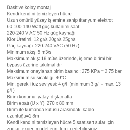
Basit ve kolay montaj
Kendi kendini temizleyen hücre
Yangın Pompası
Uzun ömürlü yüzey işlemine sahip titanyum elektrot
60-100-140 Watt güç kullanımı saat
220-240 V AC 50 Hz güç kaynağı
Klor Üretimi, 12 gr/s 20gr/s 25gr/s
Güç kaynağı: 220-240 VAC (50 Hz)
Minimum akış: 5 m3/s
Maksimum akış: 18 m3/s üzerinde, işleme birimi bir
bypass üzerine takılmalıdır
Maksimum onaylanan birim basıncı: 275 KPa = 2.75 bar
Maksimum su sıcaklığı: 40°C
Min. gerekli tuz seviyesi: 4 g/l (minimum 3 g/l – max. 13
g/l )
Birim konumu: yatay, dıştan alta
Birim ebatı (U x Y): 270 x 80 mm
Birim ile kumanda kutusu arasındaki kablo
uzunluğu=1,8m
Kendi kendini temizleyen hücre 5 saat sert sular için
zodiac expert modellerini tercih edebilirsiniz.