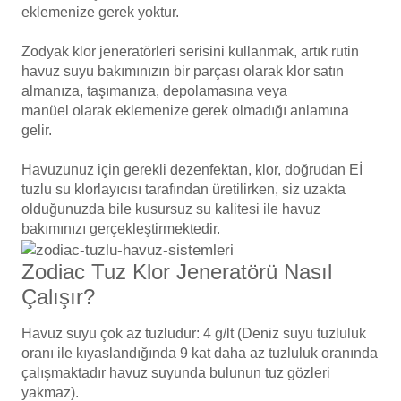
Endüstriyel Blower
eklemenize gerek yoktur.
Zodyak klor jeneratörleri serisini kullanmak, artık rutin
Havuz Kış Kimyasalı
Ayak Havuzu
havuz suyu bakımınızın bir parçası olarak klor satın
almanıza, taşımanıza, depolamasına veya
Kalsiyum Hipoklorit
Bahçe Havuz
manüel olarak eklemenize gerek olmadığı anlamına
ri
gelir.
Süper Pool
alları
Havuzunuz için gerekli dezenfektan, klor, doğrudan Eİ
tuzlu su klorlayıcısı tarafından üretilirken, siz uzakta
lmate Havuz Robotu Yedek
olduğunuzda bile kusursuz su kalitesi ile havuz
Tuz
alzemeleri
bakımınızı gerçekleştirmektedir.
ücre Temizleyici
Dalgıç Pompa
Zodiac Tuz Klor Jeneratörü Nasıl
Çalışır?
Dezenfeksiyon
Havuz suyu çok az tuzludur: 4 g/lt (Deniz suyu tuzluluk
oranı ile kıyaslandığında 9 kat daha az tuzluluk oranında
çalışmaktadır havuz suyunda bulunun tuz gözleri
Havuz Güvenlik
yakmaz).