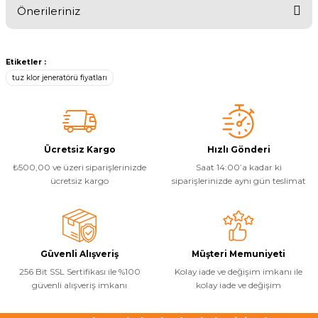
Önerileriniz
Yorum Yaz
Bu ürünün fiyat bilgisi, resim, ürün açıklamalarında ve diğer
konularda yetersiz gördüğünüz noktaları öneri formunu kullanarak
Etiketler :
tarafımıza iletebilirsiniz.
tuz klor jeneratörü fiyatları
Görüş ve önerileriniz için teşekkür ederiz.
Ürün resmi kalitesiz, bozuk veya görüntülenemiyor.
Ürün açıklamasında eksik bilgiler bulunuyor.
Ücretsiz Kargo
Hızlı Gönderi
Ürün bilgilerinde hatalar bulunuyor.
₺500,00 ve üzeri siparişlerinizde
Saat 14:00’a kadar ki
Ürün fiyatı diğer sitelerden daha pahalı.
ücretsiz kargo
siparişlerinizde aynı gün teslimat
Bu ürüne benzer farklı alternatifler olmalı.
Güvenli Alışveriş
Müşteri Memuniyeti
256 Bit SSL Sertifikası ile %100
Kolay iade ve değişim imkanı ile
güvenli alışveriş imkanı
kolay iade ve değişim
Gönder