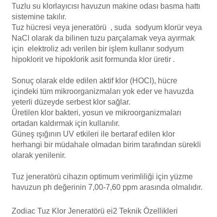
Tuzlu su klorlayıcısı havuzun makine odası basma hattı
Havuz
sistemine takılır.
si Kapağı
Tuz hücresi veya jeneratörü , suda sodyum klorür veya
NaCl olarak da bilinen tuzu parçalamak veya ayırmak
Havuz Pompa
için elektroliz adı verilen bir işlem kullanır sodyum
hipoklorit ve hipoklorik asit formunda klor üretir .
Sonuç olarak elde edilen aktif klor (HOCl), hücre
Havuz
içindeki tüm mikroorganizmaları yok eder ve havuzda
eri
yeterli düzeyde serbest klor sağlar.
Üretilen klor bakteri, yosun ve mikroorganizmaları
Jakuzi Sauna
ortadan kaldırmak için kullanılır.
Güneş ışığının UV etkileri ile bertaraf edilen klor
herhangi bir müdahale olmadan birim tarafından sürekli
Kartuş Filtreler
olarak yenilenir.
Tuz jeneratörü cihazın optimum
verimliliği
için yüzme
Kuvars Cam
havuzun
ph değerinin 7,00-7,60 ppm arasında olmalıdır.
Zodiac Tuz Klor Jeneratörü ei2 Teknik Özellikleri
Olimpik Havuz