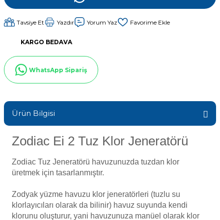
ik
Sıvı Ph- Düşürücü
Havuz Vana
Tavsiye Et
Yazdır
Yorum Yaz
Gemaş Havuz
Toz Ph+ Yükseltici
KARGO BEDAVA
Havuz Isıtma
Wtr Havuz Kimyasalları Setleri
Wtr Havuz
WhatsApp Sipariş
Yosun Öldürücü
Havuz Elektrik
Selenoid
alları
Ürün Bilgisi
Havuz Sarf
Alkalinite Düşürücü
Zodiac Ei 2 Tuz Klor Jeneratörü
Zodiac Tuz Jeneratörü havuzunuzda tuzdan klor
Ayak Dezenfektanı
Havuz
üretmek için tasarlanmıştır.
 Perdeleri
e Pool Expert
Zodyak yüzme havuzu klor jeneratörleri (tuzlu su
Bahçe Süs Havuzu
klorlayıcıları olarak da bilinir) havuz suyunda kendi
Havuz Filtre
klorunu oluşturur, yani havuzunuza manüel olarak klor