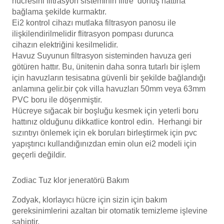
hücresini filtrasyon sisteminin filtre dönüş hattına
bağlama şekilde kurmaktır.
Ei2
kontrol
cihazı mutlaka filtrasyon panosu ile
ilişkilendirilmelidir flitrasyon pompası durunca
cihazın
elektriğini
kesilmelidir.
Havuz Suyunun filtrasyon sisteminden havuza geri
götüren hattır. Bu, ünitenin daha sonra tutarlı bir işlem
için havuzların tesisatına güvenli bir şekilde bağlandığı
anlamına gelir.bir çok villa havuzları 50mm veya 63mm
PVC boru ile döşenmiştir.
Hücreye sığacak bir boşluğu kesmek için yeterli boru
hattınız olduğunu dikkatlice kontrol edin. Herhangi bir
sızıntıyı önlemek için ek boruları birleştirmek için pvc
yapıştırıcı kullandığınızdan emin olun ei2 modeli için
geçerli değildir.
Zodiac Tuz klor jeneratörü Bakım
Zodyak, klorlayıcı hücre için sizin için bakım
gereksinimlerini azaltan bir otomatik temizleme işlevine
sahiptir.