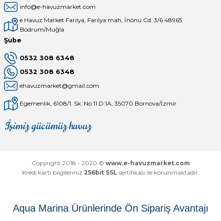
info@e-havuzmarket.com
e Havuz Market Farilya, Farilya mah, İnönü Cd. 3/6 48965
Bodrum/Muğla
Şube
0532 308 6348
0532 308 6348
ehavuzmarket@gmail.com
Egemenlik, 6108/1. Sk. No:11 D:1A, 35070 Bornova/İzmir
İşimiz gücümüz havuz
Mağaza
Depomuz
Copyright 2018 - 2020 ©
www.e-havuzmarket.com
Kredi kartı bilgileriniz
256bit SSL
sertifikası ile korunmaktadır.
Aqua Marina Ürünlerinde Ön Sipariş Avantajı