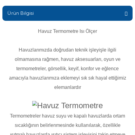
Sıvı Ph- Düşürücü
Gemaş Havuz
Ürün Bilgisi
Havuz Vana
Toz Ph+ Yükseltici
Havuz Termometre Isı Ölçer
Wtr Havuz
Havuz Isıtma
Wtr Havuz Kimyasalları Setleri
Havuzlarımızda doğrudan teknik işleyişle ilgili
Yosun Öldürücü
Selenoid
Havuz Elektrik
olmamasına rağmen
, havuz
aksesuarları, oyun ve
alları
termometreler
, görsellik, keyif, konfor ve eğlence
Alkalinite Düşürücü
amacıyla havuzlarımıza eklemeyi sık sık hayal ettiğimiz
Havuz Sarf
elemanlardır
Ayak Dezenfektanı
Havuz
 Perdeleri
e Pool Expert
Termometreler havuz suyu ve kapalı havuzlarda ortam
Bahçe Süs Havuzu
Havuz Filtre
sıcaklığının belirlenmesinde kullanılarak, özellikle
ısıtmalı havuzlarda ısıtıcı sistem işleyişini takip etmeye