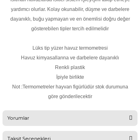
Endüstriyel Blower
yardımcı olurlar. Kolay okunabilir, düşme ve darbelere
Havuz Kış Kimyasalı
dayanıklı, buğu yapmayan ve en önemlisi doğru değer
Ayak Havuzu
gösterebilen tipler tercih edilmelidir
Kalsiyum Hipoklorit
Bahçe Havuz
ri
Süper Pool
Lüks tip yüzer havuz termometresi
alları
Havuz kimyasallarına ve darbelere dayanıklı
Renkli plastik
Tuz
lmate Havuz Robotu Yedek
ücre Temizleyici
alzemeleri
İpiyle birlikte
Not :Termometreler hayvan figürlüdür stok durumuna
Dalgıç Pompa
göre gönderilecektir
Dezenfeksiyon
Yorumlar
Havuz Güvenlik
Taksit Seçenekleri