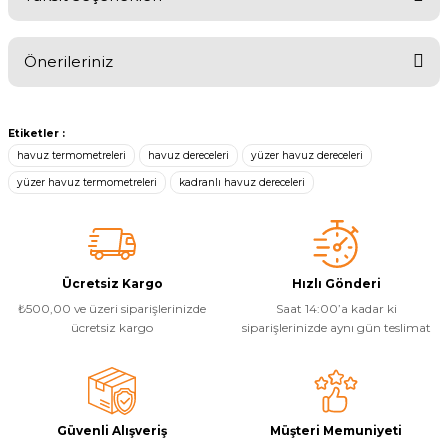
Bu ürüne ilk yorumu siz yapın!
Havuz
si Kapağı
Önerileriniz
Yorum Yaz
Havuz Pompa
Bu ürünün fiyat bilgisi, resim, ürün açıklamalarında ve diğer
konularda yetersiz gördüğünüz noktaları öneri formunu kullanarak
Etiketler :
tarafımıza iletebilirsiniz.
havuz termometreleri
havuz dereceleri
yüzer havuz dereceleri
Görüş ve önerileriniz için teşekkür ederiz.
Havuz
yüzer havuz termometreleri
kadranlı havuz dereceleri
eri
Ürün resmi kalitesiz, bozuk veya görüntülenemiyor.
Ürün açıklamasında eksik bilgiler bulunuyor.
Jakuzi Sauna
Ürün bilgilerinde hatalar bulunuyor.
Ücretsiz Kargo
Hızlı Gönderi
Ürün fiyatı diğer sitelerden daha pahalı.
₺500,00 ve üzeri siparişlerinizde
Saat 14:00’a kadar ki
Kartuş Filtreler
Bu ürüne benzer farklı alternatifler olmalı.
ücretsiz kargo
siparişlerinizde aynı gün teslimat
Kuvars Cam
Güvenli Alışveriş
Müşteri Memuniyeti
Olimpik Havuz