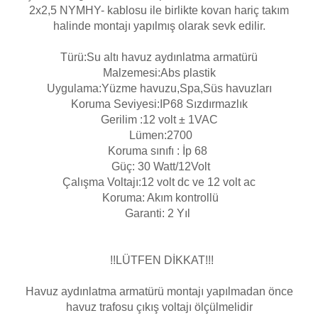
Endüstriyel Blower
2x2,5 NYMHY- kablosu ile birlikte kovan hariç takım
halinde montajı yapılmış olarak sevk edilir.
Havuz Kış Kimyasalı
Ayak Havuzu
Türü:Su altı havuz aydınlatma armatürü
Kalsiyum Hipoklorit
Malzemesi:Abs plastik
Bahçe Havuz
Uygulama:Yüzme havuzu,Spa,Süs havuzları
ri
Süper Pool
Koruma Seviyesi:IP68 Sızdırmazlık
alları
Gerilim :12 volt
± 1VAC
Lümen:2700
Koruma sınıfı : İp 68
Tuz
lmate Havuz Robotu Yedek
Güç: 30 Watt/12Volt
ücre Temizleyici
alzemeleri
Çalışma Voltajı:12 volt dc ve 12 volt ac
Koruma: Akım kontrollü
Dalgıç Pompa
Garanti: 2 Yıl
Dezenfeksiyon
!!LÜTFEN DİKKAT!!!
Havuz aydınlatma armatürü montajı yapılmadan önce
Havuz Güvenlik
havuz trafosu çıkış voltajı ölçülmelidir