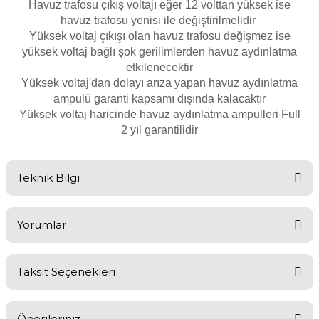
Havuz trafosu çıkış voltajı eğer 12 volttan yüksek ise
Havuz
havuz trafosu yenisi ile
değiştirilmelidir
si Kapağı
Yüksek voltaj çıkışı olan havuz trafosu
değişmez
ise
yüksek voltaj
bağlı
şok gerilimlerden havuz aydınlatma
etkilenecektir
Havuz Pompa
Yüksek voltaj'dan dolayı arıza yapan
havuz aydınlatma
ampulü garanti kapsamı dışında
kalacaktır
Yüksek voltaj haricinde havuz aydınlatma ampulleri Full
Havuz
2 yıl garantilidir
eri
Jakuzi Sauna
Teknik Bilgi
Havuz Aydınlatma Lambası
Yorumlar
Kartuş Filtreler
Kuvars Cam
Taksit Seçenekleri
Muazzam bir görüntü
Olimpik Havuz
Önerileriniz