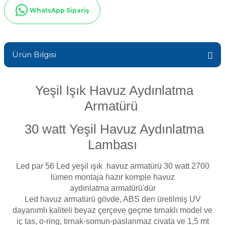
Sıvı Ph- Düşürücü
WhatsApp Sipariş
Gemaş Havuz
Havuz Vana
Toz Ph+ Yükseltici
Ürün Bilgisi
Wtr Havuz
Havuz Isıtma
Wtr Havuz Kimyasalları Setleri
Yeşil Işık Havuz Aydınlatma
Yosun Öldürücü
Selenoid
Havuz Elektrik
alları
Armatürü
30 watt Yeşil Havuz Aydınlatma
Alkalinite Düşürücü
Havuz Sarf
Lambası
Ayak Dezenfektanı
Led par 56 Led yeşil ışık havuz armatürü 30 watt 2700
Havuz
 Perdeleri
lümen
montaja hazır komple havuz
e Pool Expert
aydınlatma
armatürü'dür
Led havuz armatürü gövde, ABS den üretilmiş UV
Bahçe Süs Havuzu
Havuz Filtre
dayanımlı kaliteli beyaz çerçeve geçme tırnaklı model ve
iç tas, o-ring, tırnak-somun-paslanmaz civata ve 1,5 mt