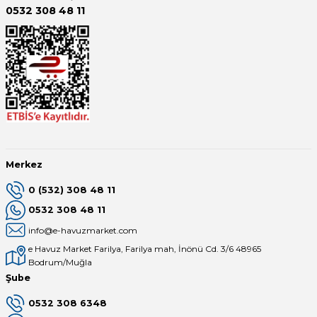
0532 308 48 11
Havuz aydınlatma armatürü montajı yapılmadan önce
havuz trafosu çıkış voltajı ölçülmelidir
Havuz trafosu çıkış voltajı eğer 12 volttan yüksek ise
havuz trafosu yenisi ile
değiştirilmelidir
Merkez
0 (532) 308 48 11
0532 308 48 11
Yüksek voltaj çıkışı olan havuz trafosu
değişmez
ise
info@e-havuzmarket.com
yüksek voltaj
bağlı
şok gerilimlerden havuz aydınlatma
e Havuz Market Farilya, Farilya mah, İnönü Cd. 3/6 48965
Bodrum/Muğla
etkilenecektir
Şube
0532 308 6348