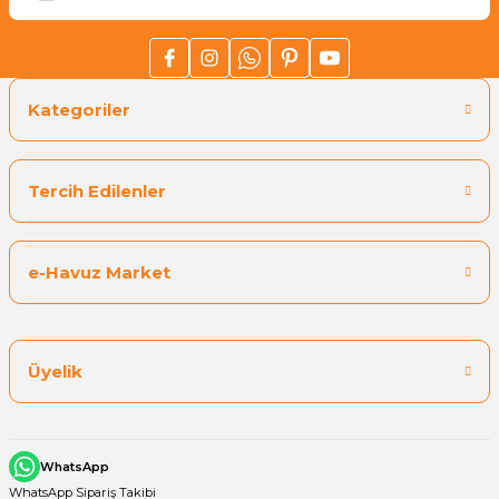
Kategoriler
Tercih Edilenler
!!LÜTFEN DİKKAT!!!
e-Havuz Market
Havuz lambaları su
soğutmalı'dır
susuz çalışması
Üyelik
durumunda ortaya çıkan ısıdan dolayı smd Led'lerin
kullanıla bilirligi kısalacaktır.
WhatsApp
WhatsApp Sipariş Takibi