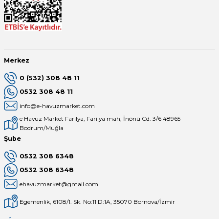
Merkez
0 (532) 308 48 11
0532 308 48 11
info@e-havuzmarket.com
e Havuz Market Farilya, Farilya mah, İnönü Cd. 3/6 48965
Bodrum/Muğla
Şube
0532 308 6348
0532 308 6348
ehavuzmarket@gmail.com
Egemenlik, 6108/1. Sk. No:11 D:1A, 35070 Bornova/İzmir