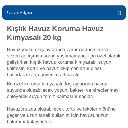
Sıvı Ph- Düşürücü
Gemaş Havuz
Ürün Bilgisi
Havuz Vana
Toz Ph+ Yükseltici
Kışlık Havuz Koruma Havuz
Wtr Havuz
Havuz Isıtma
Wtr Havuz Kimyasalları Setleri
Kimyasalı 20 kg
Havuzunuzun kış aylarında zarar görmemesi ve
Yosun Öldürücü
Selenoid
Havuz Elektrik
sezon açılışında sorun yaşamamanız için özel olarak
alları
geliştirilen kışlık havuz koruma kimyasalı, suyun
kalitesini korur ve havuz ekipmanlarını olası
Alkalinite Düşürücü
Havuz Sarf
hasarlara karşı güvence altına alır.
Bu özel koruma kimyasalı, kış aylarında havuz
Ayak Dezenfektanı
suyunda oluşabilecek yosun, bakteri ve kireçlenmeyi
Havuz
önleyerek suyun temiz kalmasını sağlar.
 Perdeleri
e Pool Expert
Havuzunuzda oluşabilecek tortu ve lekelerin önüne
geçer ve uzun süreli kullanım için havuzunuzun
Bahçe Süs Havuzu
Havuz Filtre
bakımını kolaylaştırır.