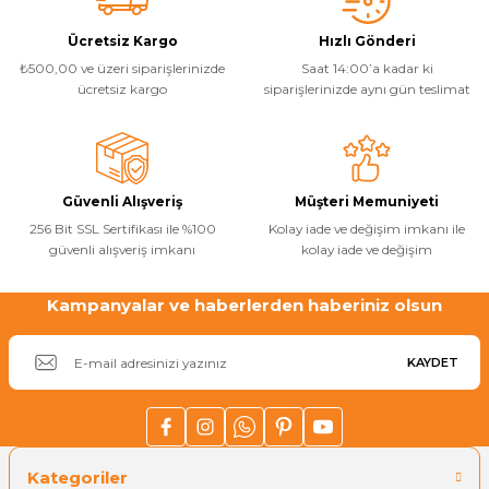
Ürün resmi kalitesiz, bozuk veya görüntülenemiyor.
Ücretsiz Kargo
Hızlı Gönderi
₺500,00 ve üzeri siparişlerinizde
Saat 14:00’a kadar ki
Yangın Pompası
Ürün açıklamasında eksik bilgiler bulunuyor.
ücretsiz kargo
siparişlerinizde aynı gün teslimat
Ürün bilgilerinde hatalar bulunuyor.
Ürün fiyatı diğer sitelerden daha pahalı.
Bu ürüne benzer farklı alternatifler olmalı.
Güvenli Alışveriş
Müşteri Memuniyeti
256 Bit SSL Sertifikası ile %100
Kolay iade ve değişim imkanı ile
güvenli alışveriş imkanı
kolay iade ve değişim
Kampanyalar ve haberlerden haberiniz olsun
Gönder
KAYDET
Kategoriler