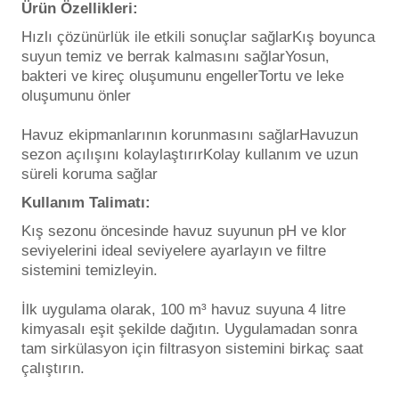
Ürün Özellikleri:
Endüstriyel Blower
Havuz Kış Kimyasalı
Hızlı çözünürlük ile etkili sonuçlar sağlarKış boyunca
suyun temiz ve berrak kalmasını sağlarYosun,
Ayak Havuzu
bakteri ve kireç oluşumunu engellerTortu ve leke
Kalsiyum Hipoklorit
oluşumunu önler
Bahçe Havuz
ri
Süper Pool
Havuz ekipmanlarının korunmasını sağlarHavuzun
alları
sezon açılışını kolaylaştırırKolay kullanım ve uzun
süreli koruma sağlar
Tuz
lmate Havuz Robotu Yedek
Kullanım Talimatı:
ücre Temizleyici
alzemeleri
Kış sezonu öncesinde havuz suyunun pH ve klor
seviyelerini ideal seviyelere ayarlayın ve filtre
Dalgıç Pompa
sistemini temizleyin.
İlk uygulama olarak, 100 m³ havuz suyuna 4 litre
Dezenfeksiyon
kimyasalı eşit şekilde dağıtın. Uygulamadan sonra
tam sirkülasyon için filtrasyon sistemini birkaç saat
çalıştırın.
Havuz Güvenlik