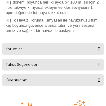
Kış dönemi boyunca her iki ayda bir 100 m³ su için 2
Havuz
litre takviye kimyasal ekleyin ve klor seviyesini 1
si Kapağı
ppm değerinde tutmaya dikkat edin.
Kışlık Havuz Koruma Kimyasalı ile havuzunuzu tüm
Havuz Pompa
kış boyunca güvence altında tutun ve yeni sezona
temiz ve sağlıklı bir havuz ile başlayın.
Havuz
eri
Yorumlar
Jakuzi Sauna
Taksit Seçenekleri
Bu ürüne ilk yorumu siz yapın!
Kartuş Filtreler
Önerileriniz
Yorum Yaz
Kuvars Cam
Bu ürünün fiyat bilgisi, resim, ürün açıklamalarında ve diğer
konularda yetersiz gördüğünüz noktaları öneri formunu kullanarak
tarafımıza iletebilirsiniz.
Görüş ve önerileriniz için teşekkür ederiz.
Olimpik Havuz