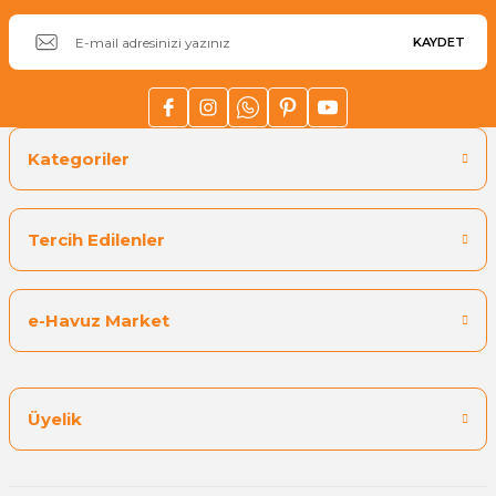
etkili
KAYDET
Klor bazlı bir ürün olduğunu biliyordum dezenfektan
olarakta inanılmaz etkili öneririm
E... T... | 24/09/2018
Kategoriler
Yorum Yaz
Tercih Edilenler
e-Havuz Market
Üyelik