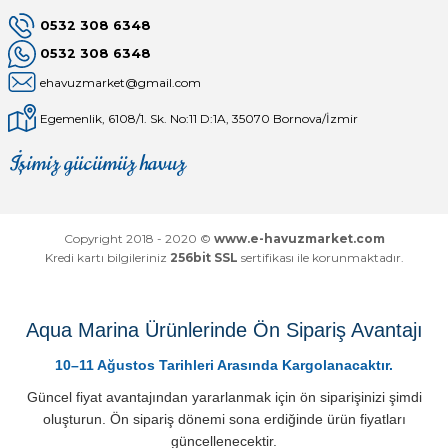
0532 308 6348
0532 308 6348
ehavuzmarket@gmail.com
Egemenlik, 6108/1. Sk. No:11 D:1A, 35070 Bornova/İzmir
İşimiz gücümüz havuz
Mağaza
Depomuz
Copyright 2018 - 2020 ©
www.e-havuzmarket.com
Kredi kartı bilgileriniz
256bit SSL
sertifikası ile korunmaktadır.
Aqua Marina Ürünlerinde Ön Sipariş Avantajı
10–11 Ağustos Tarihleri Arasında Kargolanacaktır.
Güncel fiyat avantajından yararlanmak için ön siparişinizi şimdi
oluşturun. Ön sipariş dönemi sona erdiğinde ürün fiyatları
güncellenecektir.