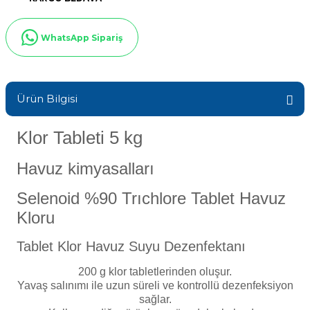
Sıvı Ph- Düşürücü
Gemaş Havuz
Havuz Vana
WhatsApp Sipariş
Toz Ph+ Yükseltici
Wtr Havuz
Havuz Isıtma
Wtr Havuz Kimyasalları Setleri
Ürün Bilgisi
Yosun Öldürücü
Selenoid
Havuz Elektrik
Klor Tableti 5 kg
alları
Havuz kimyasalları
Alkalinite Düşürücü
Havuz Sarf
Selenoid %90 Trıchlore Tablet Havuz
Ayak Dezenfektanı
Kloru
Havuz
 Perdeleri
Tablet Klor Havuz Suyu Dezenfektanı
e Pool Expert
200 g klor tabletlerinden oluşur.
Bahçe Süs Havuzu
Yavaş salınımı ile uzun süreli ve kontrollü dezenfeksiyon
Havuz Filtre
sağlar.