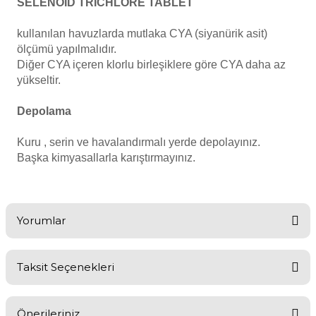
SELENOİD TRICHLORE TABLET
kullanılan havuzlarda mutlaka CYA (siyanürik asit)
Yangın Pompası
ölçümü yapılmalıdır.
Diğer CYA içeren klorlu birleşiklere göre CYA daha az
yükseltir.
Depolama
Kuru , serin ve havalandırmalı yerde depolayınız.
Başka kimyasallarla karıştırmayınız.
Yorumlar
Taksit Seçenekleri
kaliteli tablet klor
Önerileriniz