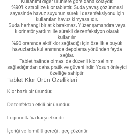
Kullanımı diğer ürünlere göre daha kolaydır.
Endüstriyel Blower
%90’lık stabilize klor tablettir. Suda yavaş çözünmesi
Havuz Kış Kimyasalı
sayesinde havuz suyunun sürekli dezenfeksiyonu için
Ayak Havuzu
kullanılan havuz kimyasalıdır.
Suda herhangi bir atık bırakmaz. Yüzer şamandıra veya
Kalsiyum Hipoklorit
klorinatör yardımı ile sürekli dezenfeksiyon olarak
Bahçe Havuz
kullanılır.
ri
%90 oranında aktif klor sağladığı için özellikle büyük
Süper Pool
havuzlarda kullanımında depolama yönünden fayda
alları
sağlar.
Tablet halinde olması da düzenli klor salınımı
Tuz
sağladığından daha pratik ve güvenilirdir. Yosun önleyici
lmate Havuz Robotu Yedek
ücre Temizleyici
alzemeleri
özelliğe sahiptir
Tablet Klor Ürün Özellikleri
Dalgıç Pompa
Klor bazlı bir üründür.
Dezenfeksiyon
Dezenfektan etkili bir üründür.
Legionella’ya karşı etkindir.
Havuz Güvenlik
İçeriği ve formülü gereği , geç çözünür.