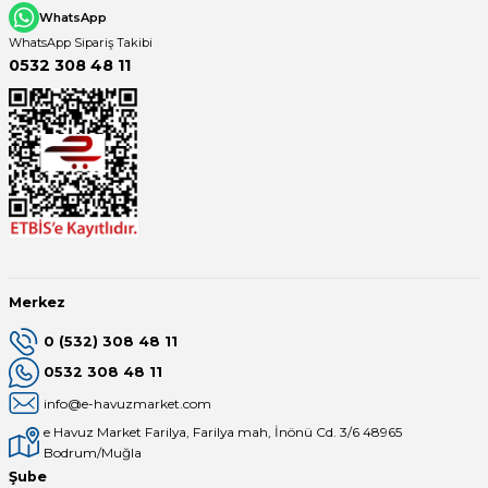
WhatsApp
WhatsApp Sipariş Takibi
0532 308 48 11
Merkez
0 (532) 308 48 11
0532 308 48 11
info@e-havuzmarket.com
e Havuz Market Farilya, Farilya mah, İnönü Cd. 3/6 48965
Bodrum/Muğla
Şube