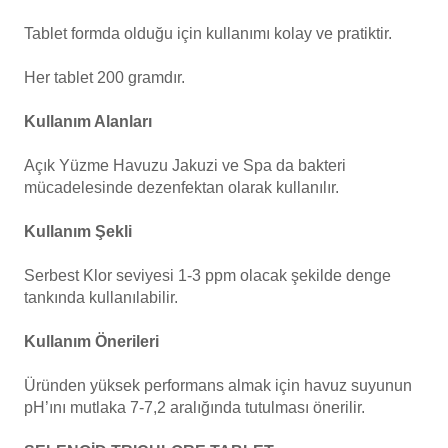
Havuz
Tablet formda olduğu için kullanımı kolay ve pratiktir.
si Kapağı
Her tablet 200 gramdır.
Havuz Pompa
Kullanım Alanları
Açık Yüzme Havuzu Jakuzi ve Spa da bakteri
Havuz
mücadelesinde dezenfektan olarak
kullanılır.
eri
Kullanım Şekli
Jakuzi Sauna
Serbest Klor seviyesi 1-3 ppm olacak şekilde denge
tankında kullanılabilir.
Kartuş Filtreler
Kullanım Önerileri
Kuvars Cam
Üründen yüksek performans almak için havuz suyunun
pH’ını mutlaka 7-7,2 aralığında tutulması önerilir.
Olimpik Havuz