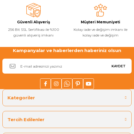
Ürün fiyatı diğer sitelerden daha pahalı.
Havuz
Bu ürüne benzer farklı alternatifler olmalı.
si Kapağı
Güvenli Alışveriş
Müşteri Memuniyeti
Havuz Pompa
256 Bit SSL Sertifikası ile %100
Kolay iade ve değişim imkanı ile
güvenli alışveriş imkanı
kolay iade ve değişim
Kampanyalar ve haberlerden haberiniz olsun
Gönder
Havuz
eri
KAYDET
Jakuzi Sauna
Kartuş Filtreler
Kategoriler
Kuvars Cam
Tercih Edilenler
Olimpik Havuz