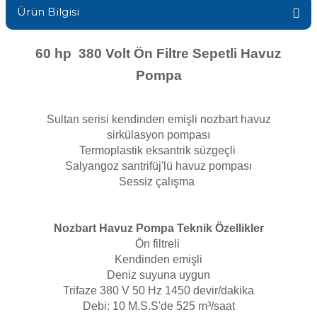
Ürün Bilgisi
Sıvı Ph- Düşürücü
Gemaş Havuz
Havuz Vana
Toz Ph+ Yükseltici
60 hp 380 Volt Ön Filtre Sepetli Havuz
Pompa
Wtr Havuz
Havuz Isıtma
Wtr Havuz Kimyasalları Setleri
Sultan serisi kendinden emişli nozbart havuz
Yosun Öldürücü
Selenoid
Havuz Elektrik
sirkülasyon pompası
alları
Termoplastik eksantrik süzgeçli
Salyangoz santrifüj'lü havuz pompası
Alkalinite Düşürücü
Sessiz çalışma
Havuz Sarf
Ayak Dezenfektanı
Nozbart Havuz Pompa Teknik Özellikler
Havuz
Ön filtreli
 Perdeleri
e Pool Expert
Kendinden emişli
Deniz suyuna uygun
Bahçe Süs Havuzu
Trifaze 380 V 50 Hz 1450 devir/dakika
Havuz Filtre
Debi: 10 M.S.S'de 525 m³/saat