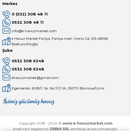
Merkez
0 (532) 308 48 11
0532 308 48 11
info@e-havuzmarket.com
e Havuz Market Farilya, Farilya mah, İnönü Cd. 3/6 48965
Bodrum/Muğla
Şube
0532 308 6348
0532 308 6348
ehavuzmarket@gmail.com
Egemenlik, 6108/1. Sk. No:11 D:1A, 35070 Bornova/İzmir
İşimiz gücümüz havuz
Mağaza
Depomuz
Copyright 2018 - 2020 ©
www.e-havuzmarket.com
Kredi kartı bilgileriniz
256bit SSL
sertifikası ile korunmaktadır.