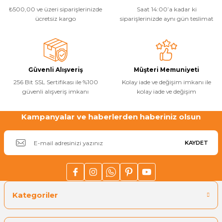
Ürün bilgilerinde hatalar bulunuyor.
₺500,00 ve üzeri siparişlerinizde
Saat 14:00’a kadar ki
Havuz
Ürün fiyatı diğer sitelerden daha pahalı.
ücretsiz kargo
siparişlerinizde aynı gün teslimat
si Kapağı
Bu ürüne benzer farklı alternatifler olmalı.
Havuz Pompa
Güvenli Alışveriş
Müşteri Memuniyeti
256 Bit SSL Sertifikası ile %100
Kolay iade ve değişim imkanı ile
Havuz
güvenli alışveriş imkanı
kolay iade ve değişim
Gönder
eri
Kampanyalar ve haberlerden haberiniz olsun
Jakuzi Sauna
KAYDET
Kartuş Filtreler
Kuvars Cam
Kategoriler
Olimpik Havuz