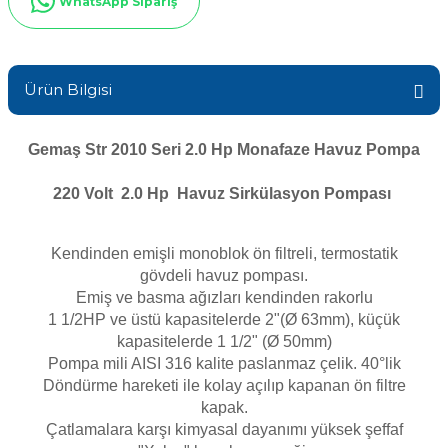
WhatsApp Sipariş
Sıvı Ph- Düşürücü
Gemaş Havuz
Havuz Vana
Toz Ph+ Yükseltici
Ürün Bilgisi
Wtr Havuz
Havuz Isıtma
Wtr Havuz Kimyasalları Setleri
Gemaş Str 2010 Seri 2.0 Hp Monafaze Havuz Pompa
Yosun Öldürücü
Selenoid
Havuz Elektrik
220 Volt 2.0 Hp Havuz Sirkülasyon Pompası
alları
Kendinden emişli monoblok ön filtreli, termostatik
Alkalinite Düşürücü
Havuz Sarf
gövdeli havuz pompası.
Emiş ve basma ağızları kendinden rakorlu
Ayak Dezenfektanı
1 1/2HP ve üstü kapasitelerde 2"(Ø 63mm), küçük
Havuz
kapasitelerde 1 1/2" (Ø 50mm)
 Perdeleri
e Pool Expert
Pompa mili AISI 316 kalite paslanmaz çelik. 40°lik
Döndürme hareketi ile kolay açılıp kapanan ön filtre
Bahçe Süs Havuzu
kapak.
Havuz Filtre
Çatlamalara karşı kimyasal dayanımı yüksek şeffaf