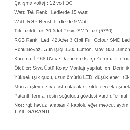
Çalışma voltajı: 12 volt DC
Watt: Tek Renkli Ledlerde 15 Watt
Havuz Filtre
Endüstriyel Blower
Watt: RGB Renkli Ledlerde 9 Watt
Temizleyici
Tek renkli Led 30 Adet PowerSMD Led (5730)
Ayak Havuzu
RGB Renkli Led 42 Adet 3 Çipli Full Colour SMD Led
Havuz Kış Kimyasalı
Renk:Beyaz, Gün Işığı 1500 Lümen, Mavi 800 Lüm
Koruma: İP 68 UV ve Darbelere karşı Korumalı Term
Bahçe
Kalsiyum Hipoklorit
Ölçüler: Sıva Üstü Kolay Montajı yapılabilen Derinl
Havuz Duş Sistemleri
Yüksek ışık gücü, uzun ömürlü LED, düşük enerji tük
Montaj işlemi, sıva üstü olacak şekilde gerçekleşmek
Süper
Pool Havuz Kimyasalları
Patentli termal resin soğutucu gövdesi vardır,Termal 
Chasing Poolmate Havuz Robotu Yedek
Not:
rgb havuz lambası 4 kablolu eğer mevcut aydınlat
Parça Sarf Malzemeleri
1 YIL GARANTİ
Tuz
Jenaratörü Hücre Temizleyici