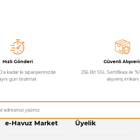
a yetersiz gördüğünüz noktaları öneri formunu kullanarak tarafımıza iletebilirsi
Bu ürüne ilk yorumu siz yapın!
Yorum Yaz
Hızlı Gönderi
Güvenli Alışveri
’a kadar ki siparişlerinizde
256 Bit SSL Sertifikası ile 
aynı gün teslimat
alışveriş imkanı
Gönder
e-Havuz Market
Üyelik