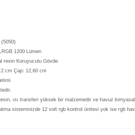
 (5050)
en,RGB 1200 Lümen
al resin Koruyuculu Gövde
ik:2 cm Çap: 12,60 cm
etimi
tedir.
resin, ısı transferi yüksek bir malzemedir ve havuz kimyasall
ma sisteminizde 12 volt rgb kontrol ünitesi yok ise rgb havu