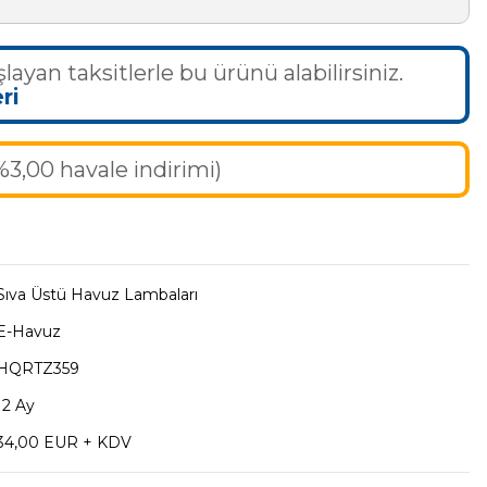
layan taksitlerle bu ürünü alabilirsiniz.
ri
%3,00 havale indirimi)
Sıva Üstü Havuz Lambaları
E-Havuz
HQRTZ359
12 Ay
34,00 EUR + KDV