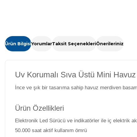
Kimyasalları
Havuz Isıtma
Sistemleri
Wtr Havuz
Kimyasalları
Havuz Elektrik
Ürün Bilgisi
Yorumlar
Taksit Seçenekleri
Önerileriniz
Panoları
Selenoid
Havuz Kimyasalları
Uv Korumalı Sıva Üstü Mini Havu
Havuz Sarf
Malzemeleri
Alkalinite Düşürücü
İnce ve şık bir tasarıma sahip havuz merdiven basam
Havuz
Ürün Özellikleri
Ayak Dezenfektanı
Şelaleleri Su Perdeleri
Elektronik Led Sürücü ve indikatörler ile iç elektrik 
50.000 saat aktif kullanım ömrü
e Pool Expert
Bahçe Süs Havuzu