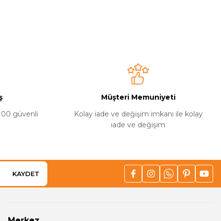
niz.
ş
Müşteri Memuniyeti
%100 güvenli
Kolay iade ve değişim imkanı ile kolay
iade ve değişim
KAYDET
Merkez