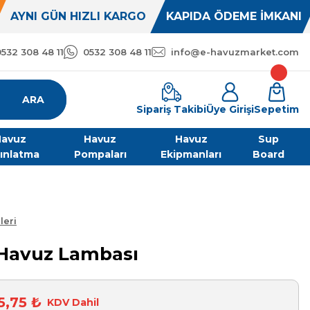
AYNI GÜN HIZLI KARGO
KAPIDA ÖDEME İMKANI
0532 308 48 11
0532 308 48 11
info@e-havuzmarket.com
ARA
Sipariş Takibi
Üye Girişi
Sepetim
avuz
Havuz
Havuz
Sup
ınlatma
Pompaları
Ekipmanları
Board
leri
 Havuz Lambası
5,75 ₺
KDV Dahil