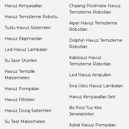
Havuz Kimyasalları
Chasing Poolmate Havuz
Termometreleri
Temizleme Robotları
Havuz Temizleme Robotu
Aiper Havuz Temizleme
Jakuzi Sauna
Tuzlu Havuz Sistemleri
Robotları
Ekipmanları
Havuz Ekipmanları
Dolphin Havuz Temizleme
Robotları
Led Havuz Lambaları
Kartuş Filtreler
Kablosuz Havuz
Su Spor Ürünleri
Temizleme Robotları
Havuz Temizlik
Led Havuz Ampulleri
Kuvars Cam
Malzemeleri
Filtre Kumu
Sıva Üstü Havuz Lambaları
Havuz Pompaları
Havuz Kimyasalları Seti
Havuz Filtreleri
Olimpik
Bs Pool Tuz Klor
Havuz Dozaj Sistemleri
Havuz Malzemeleri
Jeneratörleri
Su Test Malzemeleri
Astral Havuz Pompaları