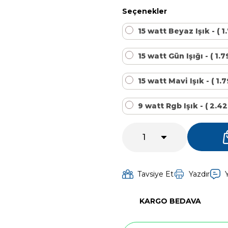
Kalsiyum Hipoklorit %65 Klor
Havuz Kışlık Bakım Ürünü
Seçenekler
15 watt Beyaz Işık - ( 1
Kum Filtresi Temizleyici
Havuz Sıvı Ph Düşürücü
15 watt Gün Işığı - ( 1.7
15 watt Mavi Işık - ( 1.
Multi %90 Tablet Klor
Havuz Toz Ph+ Yükseltici
9 watt Rgb Işık - ( 2.42
Sıvı Asit Hidroklorik
Selenoid Havuz Kimyasalları setleri
Sıvı Klor Sodyum Hipoklorit
Tavsiye Et
Yazdır
Sıvı Ph- Düşürücü
KARGO BEDAVA