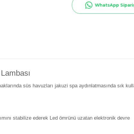
Toz Ph+ Yükseltici
WhatsApp Sipari
Wtr Havuz Kimyasalları Setleri
Yosun Öldürücü
z Lambası
aklarında süs havuzları jakuzi spa aydınlatmasında sık kul
akımını stabilize ederek Led ömrünü uzatan elektronik devre