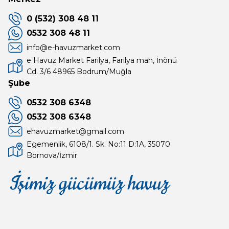
0 (532) 308 48 11
0532 308 48 11
info@e-havuzmarket.com
e Havuz Market Farilya, Farilya mah, İnönü
Cd. 3/6 48965 Bodrum/Muğla
Şube
0532 308 6348
0532 308 6348
ehavuzmarket@gmail.com
Egemenlik, 6108/1. Sk. No:11 D:1A, 35070
Bornova/İzmir
İşimiz gücümüz havuz
Mağaza
Depomuz