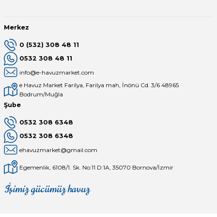
Merkez
0 (532) 308 48 11
0532 308 48 11
info@e-havuzmarket.com
e Havuz Market Farilya, Farilya mah, İnönü Cd. 3/6 48965
Bodrum/Muğla
Şube
0532 308 6348
0532 308 6348
ehavuzmarket@gmail.com
Egemenlik, 6108/1. Sk. No:11 D:1A, 35070 Bornova/İzmir
İşimiz gücümüz havuz
Mağaza
Depomuz