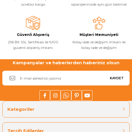
ücretsiz kargo
siparişlerinizde aynı gün teslimat
Ürün bilgilerinde hatalar bulunuyor.
Havuz
si Kapağı
Ürün fiyatı diğer sitelerden daha pahalı.
Bu ürüne benzer farklı alternatifler olmalı.
Havuz Pompa
Güvenli Alışveriş
Müşteri Memuniyeti
256 Bit SSL Sertifikası ile %100
Kolay iade ve değişim imkanı ile
güvenli alışveriş imkanı
kolay iade ve değişim
Havuz
eri
Kampanyalar ve haberlerden haberiniz olsun
Gönder
Jakuzi Sauna
KAYDET
Kartuş Filtreler
Kuvars Cam
Kategoriler
Olimpik Havuz
Tercih Edilenler