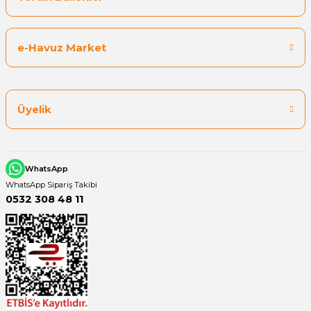
Yangın Pompası
e-Havuz Market
Üyelik
WhatsApp
WhatsApp Sipariş Takibi
0532 308 48 11