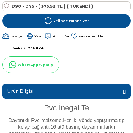
Sıvı Ph- Düşürücü
D90 - D75 - ( 375,52 TL ) ( TÜKENDİ )
Gemaş Havuz
Havuz Vana
Toz Ph+ Yükseltici
Gelince Haber Ver
Wtr Havuz
Havuz Isıtma
Tavsiye Et
Yazdır
Yorum Yaz
Wtr Havuz Kimyasalları Setleri
KARGO BEDAVA
Yosun Öldürücü
Selenoid
Havuz Elektrik
alları
WhatsApp Sipariş
Alkalinite Düşürücü
Havuz Sarf
Ürün Bilgisi
Ayak Dezenfektanı
Havuz
 Perdeleri
Pvc İnegal Te
e Pool Expert
Dayanıklı Pvc malzeme,Her iki yönde yapıştırma tip
Bahçe Süs Havuzu
Havuz Filtre
kolay bağlantı,16 atü basınç dayanımı,farklı