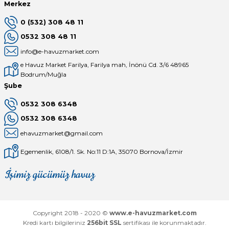
Merkez
0 (532) 308 48 11
0532 308 48 11
info@e-havuzmarket.com
e Havuz Market Farilya, Farilya mah, İnönü Cd. 3/6 48965
Bodrum/Muğla
Şube
0532 308 6348
0532 308 6348
ehavuzmarket@gmail.com
Egemenlik, 6108/1. Sk. No:11 D:1A, 35070 Bornova/İzmir
İşimiz gücümüz havuz
Mağaza
Depomuz
Copyright 2018 - 2020 ©
www.e-havuzmarket.com
Kredi kartı bilgileriniz
256bit SSL
sertifikası ile korunmaktadır.