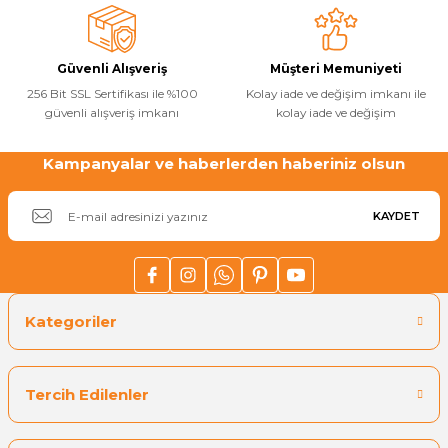
Ürün fiyatı diğer sitelerden daha pahalı.
Havuz
Bu ürüne benzer farklı alternatifler olmalı.
si Kapağı
Güvenli Alışveriş
Müşteri Memuniyeti
256 Bit SSL Sertifikası ile %100
Kolay iade ve değişim imkanı ile
Havuz Pompa
güvenli alışveriş imkanı
kolay iade ve değişim
Kampanyalar ve haberlerden haberiniz olsun
Gönder
Havuz
eri
KAYDET
Jakuzi Sauna
Kartuş Filtreler
Kategoriler
Kuvars Cam
Tercih Edilenler
Olimpik Havuz