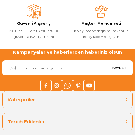
Ürün fiyatı diğer sitelerden daha pahalı.
Havuz
Bu ürüne benzer farklı alternatifler olmalı.
si Kapağı
Güvenli Alışveriş
Müşteri Memuniyeti
Havuz Pompa
256 Bit SSL Sertifikası ile %100
Kolay iade ve değişim imkanı ile
güvenli alışveriş imkanı
kolay iade ve değişim
Havuz
Kampanyalar ve haberlerden haberiniz olsun
Gönder
eri
KAYDET
Jakuzi Sauna
Kartuş Filtreler
Kategoriler
Kuvars Cam
Tercih Edilenler
Olimpik Havuz