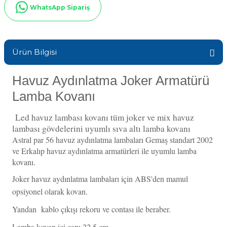
WhatsApp Sipariş
Sıvı Ph- Düşürücü
Gemaş Havuz
Havuz Vana
Toz Ph+ Yükseltici
Ürün Bilgisi
Wtr Havuz
Havuz Isıtma
Wtr Havuz Kimyasalları Setleri
Havuz Aydınlatma Joker Armatürü
Yosun Öldürücü
Selenoid
Lamba Kovanı
Havuz Elektrik
alları
Led havuz lambası kovanı tüm joker ve mix havuz
lambası gövdelerini uyumlı sıva altı lamba kovanı
Alkalinite Düşürücü
Havuz Sarf
Astral par 56 havuz aydınlatma lambaları Gemaş standart 2002
ve Erkalıp havuz aydınlatma armatürleri ile uyumlu lamba
Ayak Dezenfektanı
kovanı.
Havuz
Joker havuz aydınlatma lambaları için ABS'den mamul
 Perdeleri
e Pool Expert
opsiyonel olarak kovan.
Bahçe Süs Havuzu
Yandan kablo çıkışı rekoru ve contası ile beraber.
Havuz Filtre
Lamba kovan içi çapı 22,5 cm