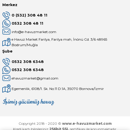
Merkez
0 (532) 308 48 11
0532 308 48 11
info@e-havuzmarket.com
e Havuz Market Farilya, Farilya mah, İnönü Cd. 3/6 48965
Bodrum/Muğla
Şube
0532 308 6348
0532 308 6348
ehavuzmarket@gmail.com
Egemenlik, 6108/1. Sk. No:11 D:1A, 35070 Bornova/İzmir
İşimiz gücümüz havuz
Mağaza
Depomuz
Copyright 2018 - 2020 ©
www.e-havuzmarket.com
Kredi kartı bilgileriniz
256bit SSL
sertifikası ile korunmaktadır.