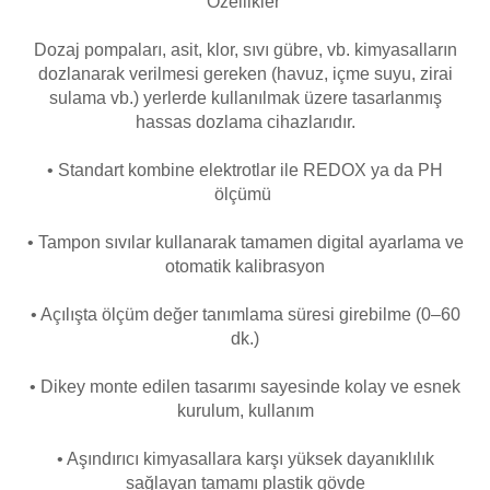
Özellikler
Endüstriyel Blower
Havuz Kış Kimyasalı
Dozaj pompaları, asit, klor, sıvı gübre, vb. kimyasalların
Ayak Havuzu
dozlanarak verilmesi gereken (havuz, içme suyu, zirai
sulama vb.) yerlerde kullanılmak üzere tasarlanmış
Kalsiyum Hipoklorit
hassas dozlama cihazlarıdır.
Bahçe Havuz
ri
Süper Pool
• Standart kombine elektrotlar ile REDOX ya da PH
alları
ölçümü
Tuz
• Tampon sıvılar kullanarak tamamen digital ayarlama ve
lmate Havuz Robotu Yedek
ücre Temizleyici
otomatik kalibrasyon
alzemeleri
• Açılışta ölçüm değer tanımlama süresi girebilme (0–60
Dalgıç Pompa
dk.)
Dezenfeksiyon
• Dikey monte edilen tasarımı sayesinde kolay ve esnek
kurulum, kullanım
• Aşındırıcı kimyasallara karşı yüksek dayanıklılık
Havuz Güvenlik
sağlayan tamamı plastik gövde