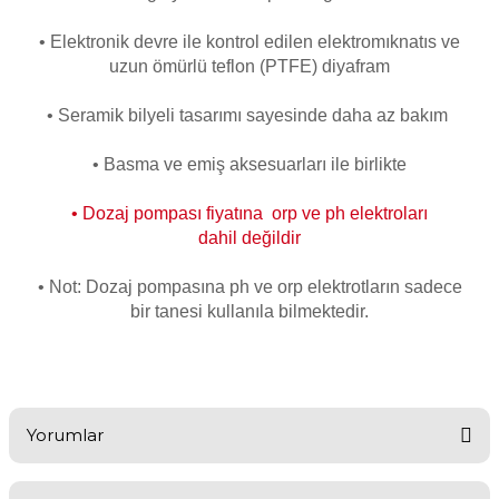
Havuz
• Elektronik devre ile kontrol edilen elektromıknatıs ve
si Kapağı
uzun ömürlü teflon (PTFE) diyafram
Havuz Pompa
• Seramik bilyeli tasarımı sayesinde daha az bakım
• Basma ve emiş aksesuarları ile birlikte
Havuz
eri
• Dozaj pompası fiyatına orp ve ph elektroları
dahil
değildir
Jakuzi Sauna
• Not: Dozaj pompasına ph ve orp elektrotların sadece
bir tanesi kullanıla bilmektedir.
Kartuş Filtreler
Kuvars Cam
Yorumlar
Olimpik Havuz