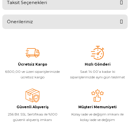
Taksit Seçenekleri
Bu ürüne ilk yorumu siz yapın!
Yangın Pompası
Önerileriniz
Yorum Yaz
Bu ürünün fiyat bilgisi, resim, ürün açıklamalarında ve diğer
konularda yetersiz gördüğünüz noktaları öneri formunu kullanarak
tarafımıza iletebilirsiniz.
Görüş ve önerileriniz için teşekkür ederiz.
Ürün resmi kalitesiz, bozuk veya görüntülenemiyor.
Ücretsiz Kargo
Hızlı Gönderi
₺500,00 ve üzeri siparişlerinizde
Saat 14:00’a kadar ki
Ürün açıklamasında eksik bilgiler bulunuyor.
ücretsiz kargo
siparişlerinizde aynı gün teslimat
Ürün bilgilerinde hatalar bulunuyor.
Ürün fiyatı diğer sitelerden daha pahalı.
Bu ürüne benzer farklı alternatifler olmalı.
Güvenli Alışveriş
Müşteri Memuniyeti
256 Bit SSL Sertifikası ile %100
Kolay iade ve değişim imkanı ile
güvenli alışveriş imkanı
kolay iade ve değişim