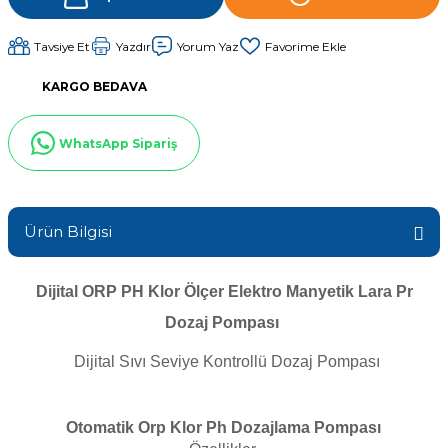
Sıvı Ph- Düşürücü
Gemaş Havuz
Havuz Vana
Tavsiye Et
Yazdır
Yorum Yaz
Toz Ph+ Yükseltici
KARGO BEDAVA
Wtr Havuz
Havuz Isıtma
Wtr Havuz Kimyasalları Setleri
WhatsApp Sipariş
Yosun Öldürücü
Selenoid
Havuz Elektrik
alları
Ürün Bilgisi
Alkalinite Düşürücü
Havuz Sarf
Dijital ORP PH Klor Ölçer Elektro Manyetik Lara Pr
Ayak Dezenfektanı
Dozaj Pompası
Havuz
 Perdeleri
Dijital Sıvı Seviye Kontrollü Dozaj Pompası
e Pool Expert
Bahçe Süs Havuzu
Havuz Filtre
Otomatik Orp Klor Ph Dozajlama Pompası