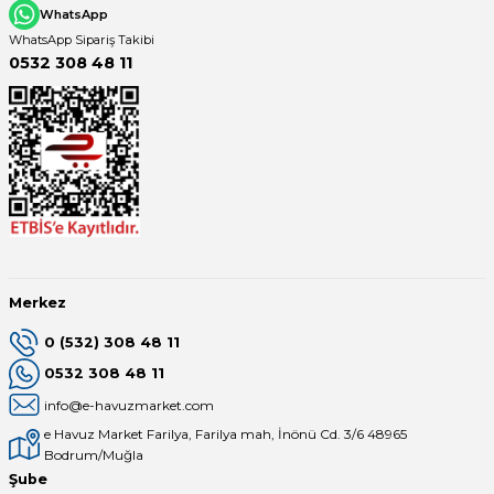
WhatsApp
WhatsApp Sipariş Takibi
0532 308 48 11
Merkez
0 (532) 308 48 11
0532 308 48 11
info@e-havuzmarket.com
e Havuz Market Farilya, Farilya mah, İnönü Cd. 3/6 48965
Bodrum/Muğla
Şube