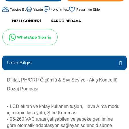
Sıvı Ph- Düşürücü
Tavsiye Et
Yazdır
Yorum Yaz
Gemaş Havuz
Havuz Vana
Toz Ph+ Yükseltici
HIZLI GÖNDERI
KARGO BEDAVA
Wtr Havuz
Havuz Isıtma
Wtr Havuz Kimyasalları Setleri
WhatsApp Sipariş
Yosun Öldürücü
Selenoid
Havuz Elektrik
alları
Ürün Bilgisi
Alkalinite Düşürücü
Havuz Sarf
Dijital, PH/ORP Ölçümlü & Sıvı Seviye - Akış Kontrollü
Dozaj Pompası
Ayak Dezenfektanı
Havuz
 Perdeleri
e Pool Expert
• LCD ekran ve kolay kullanım tuşları, Hava Alma modu
için rapid kısa yolu, Şifre Koruması
Bahçe Süs Havuzu
• 95-260 VAC arası çalışabilen ve şebeke gerilimine
Havuz Filtre
göre otomatik adaptasyon sağlayan
solenoid sürme