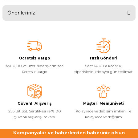
Önerileriniz
Yorum Yaz
Yangın Pompası
Bu ürünün fiyat bilgisi, resim, ürün açıklamalarında ve diğer
konularda yetersiz gördüğünüz noktaları öneri formunu kullanarak
tarafımıza iletebilirsiniz.
Görüş ve önerileriniz için teşekkür ederiz.
Ürün resmi kalitesiz, bozuk veya görüntülenemiyor.
Ücretsiz Kargo
Hızlı Gönderi
₺500,00 ve üzeri siparişlerinizde
Saat 14:00’a kadar ki
Ürün açıklamasında eksik bilgiler bulunuyor.
ücretsiz kargo
siparişlerinizde aynı gün teslimat
Ürün bilgilerinde hatalar bulunuyor.
Ürün fiyatı diğer sitelerden daha pahalı.
Bu ürüne benzer farklı alternatifler olmalı.
Güvenli Alışveriş
Müşteri Memuniyeti
256 Bit SSL Sertifikası ile %100
Kolay iade ve değişim imkanı ile
güvenli alışveriş imkanı
kolay iade ve değişim
Kampanyalar ve haberlerden haberiniz olsun
Gönder