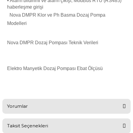
• Alarm bildirimi ve alarm çıkışı, ModBus RTU (RS485)
haberleşme girişi
Havuz
si Kapağı
Nova DMPR Klor ve Ph Basma Dozaj Pompa
Modelleri
Havuz Pompa
Nova DMPR Dozaj Pompası Teknik Verileri
Havuz
eri
Elektro Manyetik Dozaj Pompası Ebat Ölçüsü
Jakuzi Sauna
Kartuş Filtreler
Yorumlar
Kuvars Cam
Taksit Seçenekleri
Bu ürüne ilk yorumu siz yapın!
Olimpik Havuz