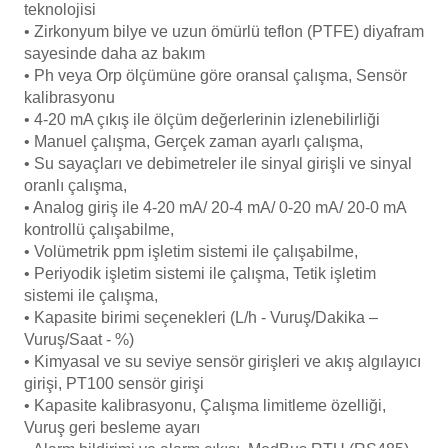
Endüstriyel Blower
teknolojisi
• Zirkonyum bilye ve uzun ömürlü teflon (PTFE) diyafram
Havuz Kış Kimyasalı
sayesinde daha az bakım
Ayak Havuzu
• Ph veya Orp ölçümüne göre oransal çalışma, Sensör
Kalsiyum Hipoklorit
kalibrasyonu
Bahçe Havuz
• 4-20 mA çıkış ile ölçüm değerlerinin izlenebilirliği
ri
• Manuel çalışma, Gerçek zaman ayarlı çalışma,
Süper Pool
• Su sayaçları ve debimetreler ile sinyal girişli ve sinyal
alları
oranlı çalışma,
• Analog giriş ile 4-20 mA/ 20-4 mA/ 0-20 mA/ 20-0 mA
Tuz
lmate Havuz Robotu Yedek
kontrollü çalışabilme,
ücre Temizleyici
alzemeleri
• Volümetrik ppm işletim sistemi ile çalışabilme,
• Periyodik işletim sistemi ile çalışma, Tetik işletim
sistemi ile çalışma,
Dalgıç Pompa
• Kapasite birimi seçenekleri (L/h - Vuruş/Dakika –
Vuruş/Saat - %)
Dezenfeksiyon
• Kimyasal ve su seviye sensör girişleri ve akış algılayıcı
girişi, PT100 sensör girişi
• Kapasite kalibrasyonu, Çalışma limitleme özelliği,
Havuz Güvenlik
Vuruş geri besleme ayarı