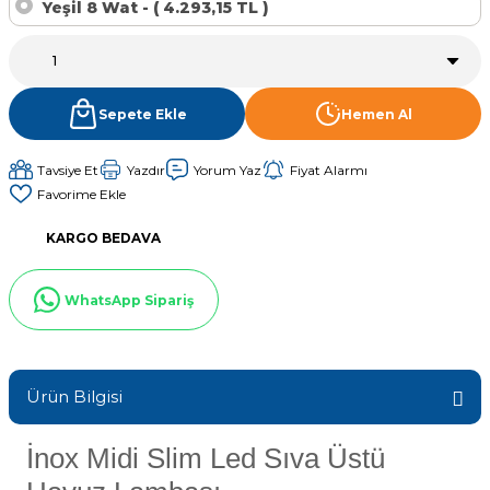
Yeşil 8 Wat - ( 4.293,15 TL )
Sıvı Ph- Düşürücü
Gemaş Havuz
Havuz Vana
Toz Ph+ Yükseltici
Sepete Ekle
Hemen Al
Wtr Havuz
Havuz Isıtma
Wtr Havuz Kimyasalları Setleri
Tavsiye Et
Yazdır
Yorum Yaz
Fiyat Alarmı
Yosun Öldürücü
Selenoid
Havuz Elektrik
alları
KARGO BEDAVA
Alkalinite Düşürücü
Havuz Sarf
WhatsApp Sipariş
Ayak Dezenfektanı
Havuz
 Perdeleri
Ürün Bilgisi
e Pool Expert
Bahçe Süs Havuzu
İnox Midi Slim Led Sıva Üstü
Havuz Filtre