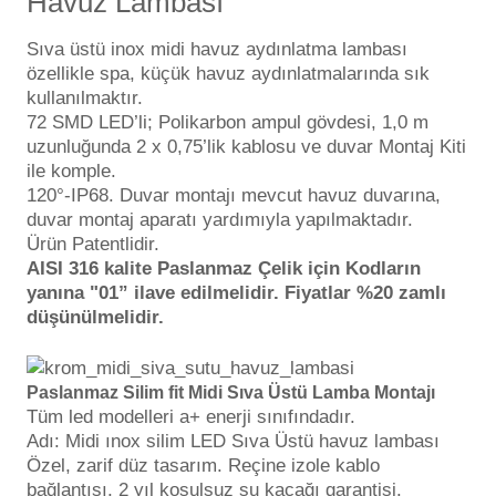
Havuz Lambası
Endüstriyel Blower
Havuz Kış Kimyasalı
Sıva üstü inox midi havuz aydınlatma lambası
Ayak Havuzu
özellikle spa, küçük havuz aydınlatmalarında sık
kullanılmaktır.
Kalsiyum Hipoklorit
72 SMD LED’li; Polikarbon ampul gövdesi, 1,0 m
Bahçe Havuz
uzunluğunda 2 x 0,75’lik kablosu ve duvar Montaj Kiti
ri
Süper Pool
ile komple.
alları
120°-IP68. Duvar montajı mevcut havuz duvarına,
duvar montaj aparatı yardımıyla yapılmaktadır.
Tuz
Ürün Patentlidir.
lmate Havuz Robotu Yedek
ücre Temizleyici
AISI 316 kalite Paslanmaz Çelik için Kodların
alzemeleri
yanına "01” ilave edilmelidir.
Fiyatlar %20 zamlı
düşünülmelidir.
Dalgıç Pompa
Dezenfeksiyon
Paslanmaz
Silim
fit Midi Sıva Üstü Lamba Montajı
Tüm led modelleri a+ enerji sınıfındadır.
Adı: Midi ınox silim LED Sıva Üstü havuz lambası
Özel, zarif düz tasarım. Reçine izole kablo
Havuz Güvenlik
bağlantısı, 2 yıl koşulsuz su kaçağı garantisi.