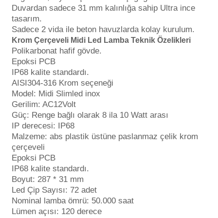
Duvardan sadece 31 mm kalınlığa sahip Ultra ince
Havuz
tasarım.
si Kapağı
Sadece 2 vida ile beton havuzlarda kolay kurulum.
Krom Ç
erçeveli
Midi Led Lamba Teknik Özelikleri
Havuz Pompa
Polikarbonat hafif gövde.
Epoksi PCB
IP68 kalite standardı.
AISI304-316 Krom seçeneği
Havuz
Model: Midi Slimled inox
eri
Gerilim: AC12Volt
Güç: Renge bağlı olarak 8 ila 10 Watt arası
Jakuzi Sauna
IP derecesi: IP68
Malzeme: abs plastik üstüne paslanmaz çelik krom
çerçeveli
Kartuş Filtreler
Epoksi PCB
IP68 kalite standardı.
Boyut: 287 * 31 mm
Kuvars Cam
Led Çip Sayısı: 72 adet
Nominal lamba ömrü: 50.000 saat
Lümen açısı: 120 derece
Olimpik Havuz