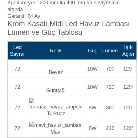
Kurulum yeri: 200 mm ila 400 mm su seviyesinin
altında
Garanti: 24 Ay
Yangın Pompası
Krom Kasalı Midi Led Havuz Lambası
Lümen ve Güç Tablosu
Led
Işık
Renk
Güç
Lümen
Sayısı
Açısı
72
10W
720
120°
Beyaz
72
10W
720
120°
Günışığı
72
8W
360
120°
Turkuaz
72
8W
216
120°
Mavi