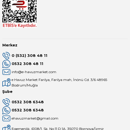
Merkez
0 (532) 308 48 11
0532 308 48 11
info@e-havuzmarket.com
e Havuz Market Farilya, Farilya mah, İnönü Cd. 3/6 48965
Bodrum/Muğla
Şube
0532 308 6348
0532 308 6348
ehavuzmarket@gmail.com
Egemenlik, 6108/1. Sk. No:11 D:1A, 35070 Bornova/İzmir