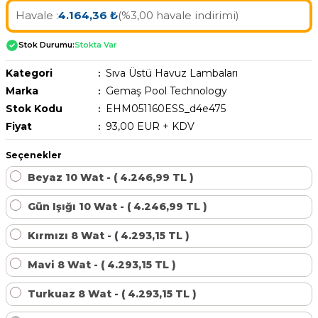
Havuz Trafoları
Havuz Merdiven
Havale :
4.164,36 ₺
(%3,00 havale indirimi)
Hayward Havuz
Yosun Önleyici
Gemaş Tuz
Gemaş %90 Tablet Klor
Ayak Dezenfektanı
Havuz Sıvı Klor
Havuz Filtreleri
Krom Led
Stok Durumu:
Stokta Var
örü
ları
Havuz Suyu Parlatıcı
Beatbot Havuz
Gemaş hazır kimyasal bakım seti
Demir ve Setlik Giderici
Havuz Bağlı Klor Giderici
Kategori
Sıva Üstü Havuz Lambaları
Havuz Dip
Marka
Gemaş Pool Technology
Lamba Yedek
eri
 Düşürücü Dozaj Pompası
Çöktürücü
Stok Kodu
EHM051160ESS_d4e475
Gemaş Multi Tablet Klor 200 gr
Havuz Suyu Bağlı Klor Giderici
Havuz İyon Baglayıcı
Bwt Havuz Robotları
Fiyat
93,00 EUR + KDV
Havuz Besi
Zodiac Tuz
Havuz PH
Kalsiyum Hipoklorit %65 Klor
Havuz Kışlık Bakım Ürünü
Süs Havuzu
örü
Seçenekler
z
Spino Havuz
Beyaz 10 Wat - ( 4.246,99 TL )
Kum Filtresi Temizleyici
Havuz Sıvı Ph Düşürücü
Abs Skimmer
Sıvı pH Düşürücü
Gün Işığı 10 Wat - ( 4.246,99 TL )
Multi %90 Tablet Klor
Havuz Toz Ph+ Yükseltici
Havuz Dozaj
pH Yükseltici
Kırmızı 8 Wat - ( 4.293,15 TL )
Sıvı Asit Hidroklorik
Selenoid Havuz Kimyasalları setle
Mavi 8 Wat - ( 4.293,15 TL )
İyon Bağlayıcı
Mspa Jakuzi
Turkuaz 8 Wat - ( 4.293,15 TL )
Sıvı Klor Sodyum Hipoklorit
ik
Su Sporları Dünyası