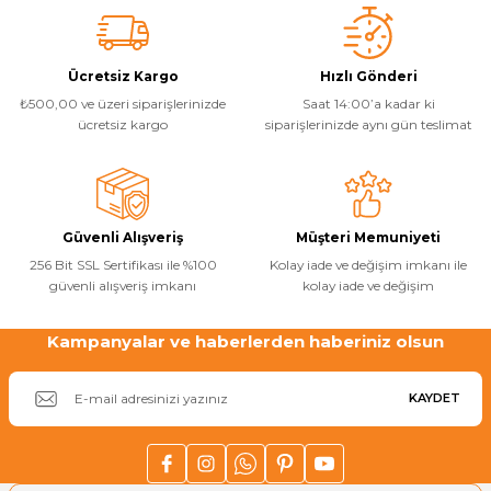
Ürün resmi kalitesiz, bozuk veya görüntülenemiyor.
Ürün açıklamasında eksik bilgiler bulunuyor.
Ücretsiz Kargo
Hızlı Gönderi
Ürün bilgilerinde hatalar bulunuyor.
₺500,00 ve üzeri siparişlerinizde
Saat 14:00’a kadar ki
Ürün fiyatı diğer sitelerden daha pahalı.
ücretsiz kargo
siparişlerinizde aynı gün teslimat
Bu ürüne benzer farklı alternatifler olmalı.
Güvenli Alışveriş
Müşteri Memuniyeti
256 Bit SSL Sertifikası ile %100
Kolay iade ve değişim imkanı ile
güvenli alışveriş imkanı
kolay iade ve değişim
Gönder
Kampanyalar ve haberlerden haberiniz olsun
KAYDET