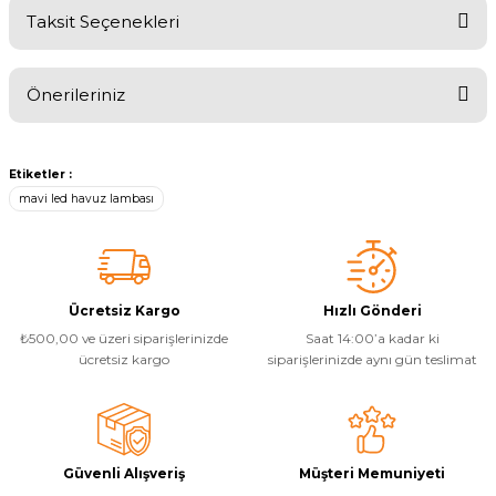
Taksit Seçenekleri
Havuz
Bu ürüne ilk yorumu siz yapın!
si Kapağı
Önerileriniz
Yorum Yaz
Havuz Pompa
Bu ürünün fiyat bilgisi, resim, ürün açıklamalarında ve diğer
konularda yetersiz gördüğünüz noktaları öneri formunu kullanarak
Etiketler :
tarafımıza iletebilirsiniz.
Havuz
mavi led havuz lambası
Görüş ve önerileriniz için teşekkür ederiz.
eri
Ürün resmi kalitesiz, bozuk veya görüntülenemiyor.
Jakuzi Sauna
Ürün açıklamasında eksik bilgiler bulunuyor.
Ücretsiz Kargo
Hızlı Gönderi
Ürün bilgilerinde hatalar bulunuyor.
₺500,00 ve üzeri siparişlerinizde
Saat 14:00’a kadar ki
Kartuş Filtreler
Ürün fiyatı diğer sitelerden daha pahalı.
ücretsiz kargo
siparişlerinizde aynı gün teslimat
Bu ürüne benzer farklı alternatifler olmalı.
Kuvars Cam
Güvenli Alışveriş
Müşteri Memuniyeti
Olimpik Havuz