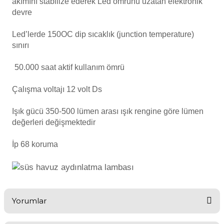
akımını stabilize ederek Led ömrünü uzatan elektronik
Endüstriyel Blower
devre
Havuz Kış Kimyasalı
Ayak Havuzu
Led’lerde 150OC dip sıcaklık (junction temperature)
sınırı
Kalsiyum Hipoklorit
Bahçe Havuz
50.000 saat aktif kullanım ömrü
ri
Süper Pool
Çalışma voltajı 12 volt Ds
alları
Işık gücü 350-500 lümen arası ışık rengine göre lümen
lmate Havuz Robotu Yedek
Tuz
alzemeleri
değerleri değişmektedir
ücre Temizleyici
İp 68 koruma
Dalgıç Pompa
Dezenfeksiyon
Yorumlar
Havuz Güvenlik