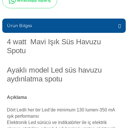
WhatsApp Sipariş
ik
Sıvı Ph- Düşürücü
Havuz Vana
Gemaş Havuz
Toz Ph+ Yükseltici
Ürün Bilgisi
Havuz Isıtma
Wtr Havuz Kimyasalları Setleri
Wtr Havuz
4 watt Mavi Işık Süs Havuzu
Spotu
Yosun Öldürücü
Havuz Elektrik
Selenoid
alları
Ayaklı model Led süs havuzu
Havuz Sarf
aydınlatma spotu
Alkalinite Düşürücü
Ayak Dezenfektanı
Havuz
Açıklama
 Perdeleri
e Pool Expert
Dört Ledli her bir Led’de minimum 130 lumen-350 mA
Bahçe Süs Havuzu
ışık performansı
Elektronik Led sürücü ve indikatörler ile iç elektrik
Havuz Filtre