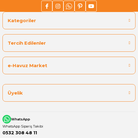
Havuz
si Kapağı
Kategoriler
Havuz Pompa
Tercih Edilenler
Havuz
eri
e-Havuz Market
Jakuzi Sauna
Üyelik
Kartuş Filtreler
Kuvars Cam
WhatsApp
WhatsApp Sipariş Takibi
0532 308 48 11
Olimpik Havuz