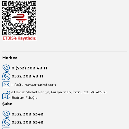
Yangın Pompası
Merkez
0 (532) 308 48 11
0532 308 48 11
info@e-havuzmarket.com
e Havuz Market Farilya, Farilya mah, İnönü Cd. 3/6 48965
Bodrum/Muğla
Şube
0532 308 6348
0532 308 6348