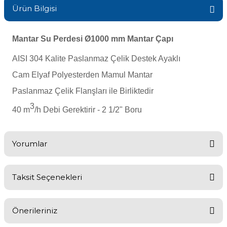
Ürün Bilgisi
Sıvı Ph- Düşürücü
Gemaş Havuz
Havuz Vana
Toz Ph+ Yükseltici
Mantar Su Perdesi Ø1000 mm Mantar Çapı
Wtr Havuz
Havuz Isıtma
AISI 304 Kalite Paslanmaz Çelik Destek Ayaklı
Wtr Havuz Kimyasalları Setleri
Cam Elyaf Polyesterden Mamul Mantar
Yosun Öldürücü
Paslanmaz Çelik Flanşları ile Birliktedir
Selenoid
Havuz Elektrik
alları
3
40 m
/h Debi Gerektirir - 2 1/2" Boru
Alkalinite Düşürücü
Havuz Sarf
Yorumlar
Ayak Dezenfektanı
Havuz
Taksit Seçenekleri
 Perdeleri
e Pool Expert
iyi
Bahçe Süs Havuzu
Önerileriniz
Havuz Filtre
Ürün anlatıldığı gibi iyi paketlenmiş olarak geldi