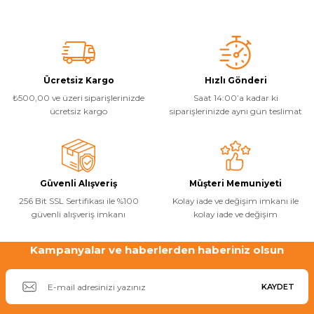
Endüstriyel Blower
Bu ürünün fiyat bilgisi, resim, ürün açıklamalarında ve diğer
B... K... | 04/04/2019
konularda yetersiz gördüğünüz noktaları öneri formunu kullanarak
Havuz Kış Kimyasalı
tarafımıza iletebilirsiniz.
Ayak Havuzu
Görüş ve önerileriniz için teşekkür ederiz.
Kalsiyum Hipoklorit
Yorum Yaz
Ürün resmi kalitesiz, bozuk veya görüntülenemiyor.
Bahçe Havuz
Ücretsiz Kargo
Hızlı Gönderi
ri
₺500,00 ve üzeri siparişlerinizde
Saat 14:00’a kadar ki
Ürün açıklamasında eksik bilgiler bulunuyor.
Süper Pool
ücretsiz kargo
siparişlerinizde aynı gün teslimat
alları
Ürün bilgilerinde hatalar bulunuyor.
Ürün fiyatı diğer sitelerden daha pahalı.
Tuz
lmate Havuz Robotu Yedek
Bu ürüne benzer farklı alternatifler olmalı.
ücre Temizleyici
alzemeleri
Güvenli Alışveriş
Müşteri Memuniyeti
256 Bit SSL Sertifikası ile %100
Kolay iade ve değişim imkanı ile
Dalgıç Pompa
güvenli alışveriş imkanı
kolay iade ve değişim
Dezenfeksiyon
Kampanyalar ve haberlerden haberiniz olsun
Gönder
KAYDET
Havuz Güvenlik