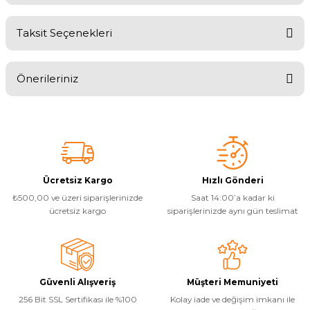
Endüstriyel Blower
Havuz Kış Kimyasalı
Taksit Seçenekleri
Ayak Havuzu
Bu ürüne ilk yorumu siz yapın!
Kalsiyum Hipoklorit
Önerileriniz
Bahçe Havuz
Yorum Yaz
ri
Süper Pool
Bu ürünün fiyat bilgisi, resim, ürün açıklamalarında ve diğer
alları
konularda yetersiz gördüğünüz noktaları öneri formunu kullanarak
tarafımıza iletebilirsiniz.
Görüş ve önerileriniz için teşekkür ederiz.
Tuz
lmate Havuz Robotu Yedek
ücre Temizleyici
alzemeleri
Ürün resmi kalitesiz, bozuk veya görüntülenemiyor.
Ücretsiz Kargo
Hızlı Gönderi
₺500,00 ve üzeri siparişlerinizde
Saat 14:00’a kadar ki
Ürün açıklamasında eksik bilgiler bulunuyor.
Dalgıç Pompa
ücretsiz kargo
siparişlerinizde aynı gün teslimat
Ürün bilgilerinde hatalar bulunuyor.
Ürün fiyatı diğer sitelerden daha pahalı.
Dezenfeksiyon
Bu ürüne benzer farklı alternatifler olmalı.
Güvenli Alışveriş
Müşteri Memuniyeti
Havuz Güvenlik
256 Bit SSL Sertifikası ile %100
Kolay iade ve değişim imkanı ile