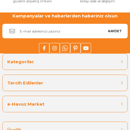
güvenli alışveriş imkanı
kolay iade ve değişim
Havuz
si Kapağı
Kampanyalar ve haberlerden haberiniz olsun
Gönder
Havuz Pompa
KAYDET
Havuz
eri
Kategoriler
Jakuzi Sauna
Tercih Edilenler
Kartuş Filtreler
e-Havuz Market
Kuvars Cam
Olimpik Havuz
Üyelik