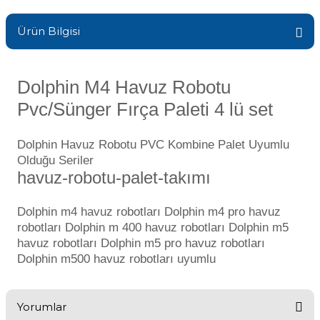
Sıvı Ph- Düşürücü
Gemaş Havuz
Ürün Bilgisi
Havuz Vana
Toz Ph+ Yükseltici
Wtr Havuz
Havuz Isıtma
Dolphin M4 Havuz Robotu
Wtr Havuz Kimyasalları Setleri
Pvc/Sünger Fırça Paleti 4 lü set
Yosun Öldürücü
Selenoid
Havuz Elektrik
Dolphin Havuz Robotu PVC Kombine Palet Uyumlu
alları
Olduğu Seriler
havuz-robotu-palet-takımı
Alkalinite Düşürücü
Havuz Sarf
Dolphin m4 havuz robotları Dolphin m4 pro havuz
Ayak Dezenfektanı
robotları Dolphin m 400 havuz robotları Dolphin m5
Havuz
havuz robotları Dolphin m5 pro havuz robotları
 Perdeleri
Dolphin m500 havuz robotları uyumlu
e Pool Expert
Bahçe Süs Havuzu
Havuz Filtre
Yorumlar