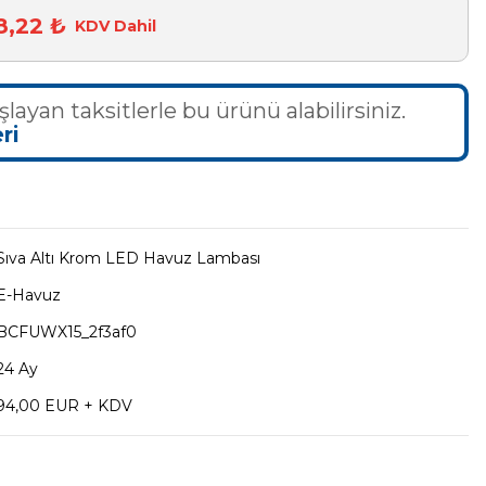
8,22 ₺
KDV Dahil
şlayan taksitlerle bu ürünü alabilirsiniz.
ri
Sıva Altı Krom LED Havuz Lambası
E-Havuz
BCFUWX15_2f3af0
24 Ay
94,00 EUR + KDV