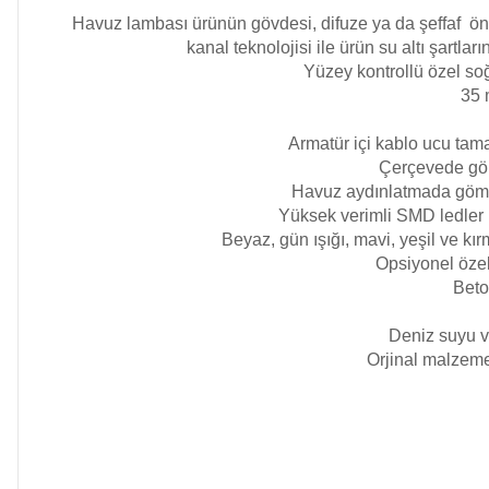
Ayak Dezenfektanı
Havuz lambası ürünün gövdesi, difuze ya da şeffaf ön 
kanal teknolojisi ile ürün su altı şartla
Endüstriyel Blower
Yüzey kontrollü özel soğ
e Pool Expert
35 
Armatür içi kablo ucu tama
Ayak Havuzu
Havuz Filtre
Çerçevede görü
Temizleyici
Havuz aydınlatmada gömme
Yüksek verimli SMD ledler i
Bahçe
Beyaz, gün ışığı, mavi, yeşil ve kır
Havuz Duş Sistemleri
Opsiyonel özel t
Havuz Kış Kimyasalı
Beto
Deniz suyu v
Kalsiyum Hipoklorit
Orjinal malzemel
Chasing Poolmate Havuz Robotu Yedek
Parça Sarf Malzemeleri
Süper
Pool Havuz Kimyasalları