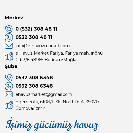
Merkez
0 (532) 308 48 11
0532 308 48 11
info@e-havuzmarket.com
e Havuz Market Farilya, Farilya mah, İnönü
Cd. 3/6 48965 Bodrum/Muğla
Şube
0532 308 6348
0532 308 6348
ehavuzmarket@gmail.com
Egemenlik, 6108/1. Sk. No:11 D:1A, 35070
Bornova/İzmir
İşimiz gücümüz havuz
Mağaza
Depomuz