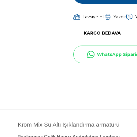
Toz Ph+ Yükseltici
Tavsiye Et
Yazdır
Wtr Havuz Kimyasalları Setleri
KARGO BEDAVA
Yosun Öldürücü
WhatsApp Sipari
Krom Mix Su Altı Işıklandırma armatürü
Paslanmaz Çelik Havuz Aydınlatma Lambası