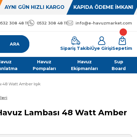
AYNI GÜN HIZLI KARGO
KAPIDA ÖDEME İMKANI
0532 308 48 11
0532 308 48 11
info@e-havuzmarket.com
ARA
Sipariş Takibi
Üye Girişi
Sepetim
avuz
Havuz
Havuz
Sup
ınlatma
Pompaları
Ekipmanları
Board
 48 Watt Amber Iışık
leri
Havuz Lambası 48 Watt Amber