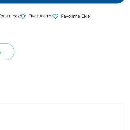
Yorum Yaz
Fiyat Alarmı
ş