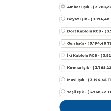
Kalsiyum Hipoklorit %65 Klor
Havuz Kışlık Bakım Ürünü
Amber Iışık - ( 3.768,2
Beyaz Işık - ( 3.194,48
Kum Filtresi Temizleyici
Havuz Sıvı Ph Düşürücü
Dört Kablolu RGB - ( 3.
Multi %90 Tablet Klor
Havuz Toz Ph+ Yükseltici
Gün Işığı - ( 3.194,48 T
İki Kablolu RGB - ( 3.8
Sıvı Asit Hidroklorik
Selenoid Havuz Kimyasalları setleri
Kırmızı Işık - ( 3.768,2
Sıvı Klor Sodyum Hipoklorit
Mavi Işık - ( 3.194,48 T
Yeşil Işık - ( 3.768,22 
Sıvı Ph- Düşürücü