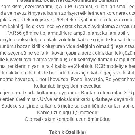
cam kısmı, özel tasarımı, iç Alu-PCB yapısı, kullanılan smd Led'
rında ve havuz kimyasallarının zorlayıcı etkilerinden korunarak uz
uk kaynak teknolojisi ve IP68 elektrik yalıtımı ile çok uzun ömürl
mm kalınlığı ile şık ve ince ve estetik havuz aydınlatma armatürü
PAR56 gömme tipi armatürlere ampül olarak kullanılabilir.
miyle epoksi dolgulu tıkalı izolelidir, kablo su içinde kalsa bile
nümü bozan kirlilik oluşturan vida deliğinin olmadığı eşsiz tasa
 seçeneğine ve farklı kovan çapına gerek olmadan tek çözüm 
le kuvvetli aydınlatma verir, düşük tüketimiyle flamanlı ampüller
mızı renklerinin yanı sıra 4 kablo ve 2 kablolu RGB modeliyle her 
ırnak kitleri ile birlikte her türlü havuz için kablo geçiş ve tesbi
narme havuzda, Linerli havuzda, Panel havuzda, Polyester ha
Kullanılabilir çeşitleri mevcuttur.
e jeotermal suda kullanıma uygundur. Bağlantı elemanları 316 
erden üretilmiştir. UVve antioksidant katkılı, darbeye dayanıklı
Sadece su içinde kullanır. 5 metre su derinliğinde kullanılabilir.
Kablo uzunluğu 1,5 metredir.
Otomatik akım kontrollü uzun ömürlüdür.
Teknik Özellikler