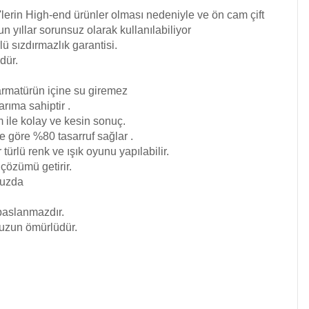
lerin High-end ürünler olması nedeniyle ve ön cam çift
un yıllar sorunsuz olarak kullanılabiliyor
ü sızdırmazlık garantisi.
dür.
 armatürün içine su giremez
rıma sahiptir .
ile kolay ve kesin sonuç.
e göre %80 tasarruf sağlar .
türlü renk ve ışık oyunu yapılabilir.
t çözümü getirir.
vuzda
paslanmazdır.
 uzun ömürlüdür.