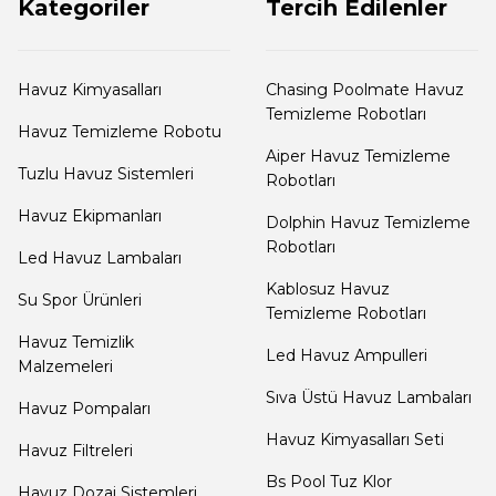
Kategoriler
Tercih Edilenler
Yangın Pompası
Havuz Kimyasalları
Chasing Poolmate Havuz
Temizleme Robotları
Havuz Temizleme Robotu
Aiper Havuz Temizleme
Tuzlu Havuz Sistemleri
Robotları
Havuz Ekipmanları
Dolphin Havuz Temizleme
Robotları
Led Havuz Lambaları
Kablosuz Havuz
Su Spor Ürünleri
Temizleme Robotları
Havuz Temizlik
Led Havuz Ampulleri
Malzemeleri
Sıva Üstü Havuz Lambaları
Havuz Pompaları
Havuz Kimyasalları Seti
Havuz Filtreleri
Bs Pool Tuz Klor
Havuz Dozaj Sistemleri