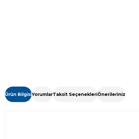
Kostik
Havuz Isıtma
Sistemleri
Gemaş Havuz
Kimyasalları
Havuz Elektrik
Panoları
Wtr Havuz
Kimyasalları
Havuz Sarf
Malzemeleri
Selenoid
Havuz Kimyasalları
Ürün Bilgisi
Yorumlar
Taksit Seçenekleri
Önerileriniz
Havuz
Şelaleleri Su Perdeleri
Alkalinite Düşürücü
Bahçe Süs Havuzu