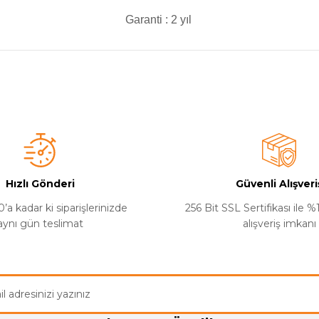
Garanti : 2 yıl
a yetersiz gördüğünüz noktaları öneri formunu kullanarak tarafımıza iletebilirsi
Bu ürüne ilk yorumu siz yapın!
Yorum Yaz
Hızlı Gönderi
Güvenli Alışveri
’a kadar ki siparişlerinizde
256 Bit SSL Sertifikası ile 
aynı gün teslimat
alışveriş imkanı
Gönder