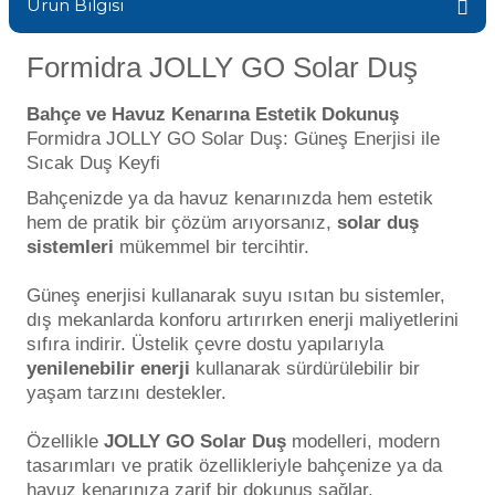
Ürün Bilgisi
Endüstriyel Blower
Havuz Kış Kimyasalı
Formidra JOLLY GO Solar Duş
Ayak Havuzu
Kalsiyum Hipoklorit
Bahçe ve Havuz Kenarına Estetik Dokunuş
Bahçe Havuz
Formidra JOLLY GO Solar Duş: Güneş Enerjisi ile
ri
Sıcak Duş Keyfi
Süper Pool
alları
Bahçenizde ya da havuz kenarınızda hem estetik
hem de pratik bir çözüm arıyorsanız,
solar duş
Tuz
sistemleri
mükemmel bir tercihtir.
lmate Havuz Robotu Yedek
ücre Temizleyici
alzemeleri
Güneş enerjisi kullanarak suyu ısıtan bu sistemler,
dış mekanlarda konforu artırırken enerji maliyetlerini
Dalgıç Pompa
sıfıra indirir. Üstelik çevre dostu yapılarıyla
yenilenebilir enerji
kullanarak sürdürülebilir bir
Dezenfeksiyon
yaşam tarzını destekler.
Özellikle
JOLLY GO Solar Duş
modelleri, modern
tasarımları ve pratik özellikleriyle bahçenize ya da
Havuz Güvenlik
havuz kenarınıza zarif bir dokunuş sağlar.