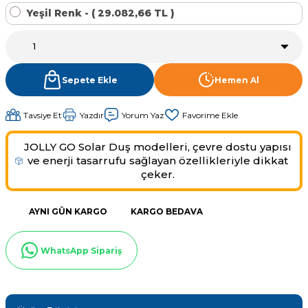
Yeşil Renk - ( 29.082,66 TL )
Sıvı Ph- Düşürücü
Gemaş Havuz
Havuz Vana
Toz Ph+ Yükseltici
Wtr Havuz
Havuz Isıtma
Sepete Ekle
Hemen Al
Wtr Havuz Kimyasalları Setleri
Tavsiye Et
Yazdır
Yorum Yaz
Yosun Öldürücü
Selenoid
Havuz Elektrik
alları
JOLLY GO Solar Duş modelleri, çevre dostu yapısı
ve enerji tasarrufu sağlayan özellikleriyle dikkat
çeker.
Alkalinite Düşürücü
Havuz Sarf
AYNI GÜN KARGO
KARGO BEDAVA
Ayak Dezenfektanı
Havuz
 Perdeleri
e Pool Expert
WhatsApp Sipariş
Bahçe Süs Havuzu
Havuz Filtre