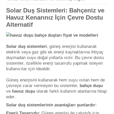
Havuz
Solar Duş Sistemleri: Bahçeniz ve
si Kapağı
Havuz Kenarınız İçin Çevre Dostu
Alternatif
Havuz Pompa
Havuz
Solar duş sistemleri
, güneş enerjisi kullanarak
eri
elektrik veya gaz gibi ek enerji kaynaklarına ihtiyaç
duymadan suyu doğal yollarla ısıtır. Bu çevre dostu
Jakuzi Sauna
sistemler, özellikle enerji tasarrufu yapmak isteyen
kullanıcılar için idealdir.
Güneş enerjisini kullanarak hem suyu ısıtan hem de
Kartuş Filtreler
çevreye zarar vermeyen bu sistemler,
bahçe duşu
ve
havuz duşu
olarak farklı kullanım alanlarına hitap
Kuvars Cam
eder.
Solar duş sistemlerinin avantajları şunlardır:
Olimpik Havuz
Enerji Tasarrufu:
Güneş enerjisi ile çalıştığı için