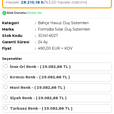
Havale :
28.210,18 ₺
(%3,00 havale indirimi)
Havuz Trafoları
Havuz Merdiven
Hayward Havuz
Yosun Önleyici
Gemaş Tuz
Gemaş %90 Tablet Klor
Ayak Dezenfektanı
Havuz Sıvı Klor
Stok Durumu:
Stokta Var
Havuz Filtreleri
Krom Led
örü
ları
Kategori
Bahçe Havuz Duş Sistemleri
Havuz Suyu Parlatıcı
Beatbot Havuz
Gemaş hazır kimyasal bakım seti
Demir ve Setlik Giderici
Havuz Bağlı Klor Giderici
Marka
Formidra Solar Duş Sistemleri
Havuz Dip
Lamba Yedek
eri
 Düşürücü Dozaj Pompası
Stok Kodu
JG141-6027
Çöktürücü
Gemaş Multi Tablet Klor 200 gr
Havuz Suyu Bağlı Klor Giderici
Havuz İyon Baglayıcı
Garanti Süresi
24 Ay
Bwt Havuz Robotları
Havuz Besi
Fiyat
490,00 EUR + KDV
Zodiac Tuz
Havuz PH
Kalsiyum Hipoklorit %65 Klor
Havuz Kışlık Bakım Ürünü
Süs Havuzu
örü
z
Spino Havuz
Seçenekler
Kum Filtresi Temizleyici
Havuz Sıvı Ph Düşürücü
Abs Skimmer
İnox Gri Renk - ( 29.082,66 TL )
Sıvı pH Düşürücü
Kırmızı Renk - ( 29.082,66 TL )
Multi %90 Tablet Klor
Havuz Toz Ph+ Yükseltici
Havuz Dozaj
pH Yükseltici
Mavi Renk - ( 29.082,66 TL )
Sıvı Asit Hidroklorik
Selenoid Havuz Kimyasalları setle
İyon Bağlayıcı
Siyah Renk - ( 29.082,66 TL )
Mspa Jakuzi
Sıvı Klor Sodyum Hipoklorit
Turkuaz Renk - ( 29.082,66 TL )
ik
Su Sporları Dünyası