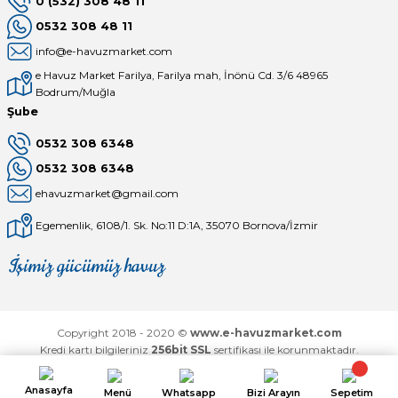
0 (532) 308 48 11
0532 308 48 11
info@e-havuzmarket.com
e Havuz Market Farilya, Farilya mah, İnönü Cd. 3/6 48965
Bodrum/Muğla
Şube
0532 308 6348
0532 308 6348
ehavuzmarket@gmail.com
Egemenlik, 6108/1. Sk. No:11 D:1A, 35070 Bornova/İzmir
İşimiz gücümüz havuz
Mağaza
Depomuz
Copyright 2018 - 2020 ©
www.e-havuzmarket.com
Kredi kartı bilgileriniz
256bit SSL
sertifikası ile korunmaktadır.
Anasayfa
Menü
Whatsapp
Bizi Arayın
Sepetim
ideasoft
ile
e-