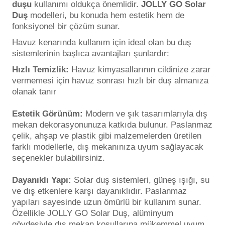
duşu
kullanımı oldukça önemlidir.
JOLLY GO Solar
Duş
modelleri, bu konuda hem estetik hem de
fonksiyonel bir çözüm sunar.
Havuz kenarında kullanım için ideal olan bu duş
sistemlerinin başlıca avantajları şunlardır:
Hızlı Temizlik:
Havuz kimyasallarının cildinize zarar
vermemesi için havuz sonrası hızlı bir duş almanıza
olanak tanır
Estetik Görünüm:
Modern ve şık tasarımlarıyla dış
mekan dekorasyonunuza katkıda bulunur. Paslanmaz
çelik, ahşap ve plastik gibi malzemelerden üretilen
farklı modellerle, dış mekanınıza uyum sağlayacak
seçenekler bulabilirsiniz.
Dayanıklı Yapı:
Solar duş sistemleri, güneş ışığı, su
ve dış etkenlere karşı dayanıklıdır. Paslanmaz
yapıları sayesinde uzun ömürlü bir kullanım sunar.
Özellikle JOLLY GO Solar Duş, alüminyum
gövdesiyle dış mekan koşullarına mükemmel uyum