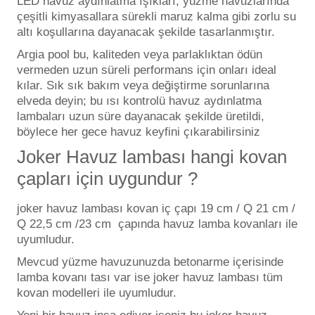
LED havuz aydınlatma ışıkları, yüzme havuzlarında
çeşitli kimyasallara sürekli maruz kalma gibi zorlu su
Havuz
altı koşullarına dayanacak şekilde tasarlanmıştır.
si Kapağı
Argia pool bu, kaliteden veya parlaklıktan ödün
vermeden uzun süreli performans için onları ideal
Havuz Pompa
kılar. Sık sık bakım veya değiştirme sorunlarına
elveda deyin; bu ısı kontrolü havuz aydınlatma
lambaları uzun süre dayanacak şekilde üretildi,
Havuz
böylece her gece havuz keyfini çıkarabilirsiniz
eri
Joker Havuz lambası hangi kovan
Jakuzi Sauna
çapları için uygundur ?
joker havuz lambası kovan iç çapı 19 cm / Q 21 cm /
Kartuş Filtreler
Q 22,5 cm /23 cm çapında havuz lamba kovanları ile
uyumludur.
Kuvars Cam
Mevcud yüzme havuzunuzda betonarme içerisinde
lamba kovanı tası var ise joker havuz lambası tüm
kovan modelleri ile uyumludur.
Olimpik Havuz