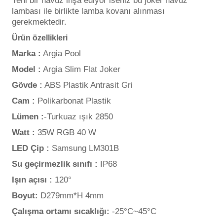
Yeni bir havuz inşa ediyor iseniz bu joker havuz
lambası ile birlikte lamba kovanı alınması
gerekmektedir.
Yangın Pompası
Ürün özellikleri
Marka :
Argia Pool
Model :
Argia Slim Flat Joker
Gövde :
ABS Plastik Antrasit Gri
Cam :
Polikarbonat Plastik
Lümen :
-Turkuaz ışık 2850
Watt :
35W RGB 40 W
LED Çip :
Samsung LM301B
Su geçirmezlik sınıfı :
IP68
Işın açısı :
120°
Boyut:
D279mm*H 4mm
Çalışma ortamı sıcaklığı:
-25°C~45°C