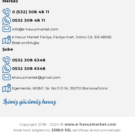
Merkez
0 (532) 308 48 11
0532 308 48 11
info@e-havuzmarket.com
e Havuz Market Farilya, Farilya mah, İnönü Cd. 3/6 48965
Bodrum/Muğla
Şube
0532 308 6348
0532 308 6348
ehavuzmarket@gmail.com
Egemenlik, 6108/1. Sk. No:11 D:1A, 35070 Bornova/İzmir
İşimiz gücümüz havuz
Mağaza
Depomuz
Copyright 2018 - 2020 ©
www.e-havuzmarket.com
Kredi kartı bilgileriniz
256bit SSL
sertifikası ile korunmaktadır.