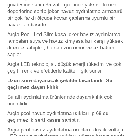
Endüstriyel Blower
gövdesine sahip 35 vatt gücünde yüksek lümen
degerlerine sahip joker havuz aydınlatma armatürü
Havuz Kış Kimyasalı
bir çok farklı ölçüde kovan çaplarına uyumlu bir
Ayak Havuzu
havuz lambasıdır.
Kalsiyum Hipoklorit
Argia Pool Led Slim kasa joker havuz aydınlatma
Bahçe Havuz
lambaları suya ve havuz kimyasalları karşı yüksek
ri
Süper Pool
dirence sahiptir , bu da uzun ömür ve az bakım
alları
sağlar.
Argia LED teknolojisi, düşük enerji tüketimi ve çok
Tuz
lmate Havuz Robotu Yedek
çeşitli renk ve efektlerle kaliteli ışık sunar
ücre Temizleyici
alzemeleri
Uzun süre dayanacak şekilde tasarlandı: Su
geçirmez dayanıklılık
Dalgıç Pompa
Su altı aydınlatma ürünlerinde dayanıklılık çok
önemlidir.
Dezenfeksiyon
Argia pool havuz aydınlatma ışıkları ip 68 su
geçirmezlik sertfikasını sahiptir.
Havuz Güvenlik
Argia pool havuz aydınlatma ürünleri, düşük voltajlı