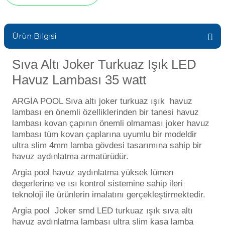
Sıvı Ph- Düşürücü
Gemaş Havuz
Havuz Vana
Toz Ph+ Yükseltici
Ürün Bilgisi
Wtr Havuz
Havuz Isıtma
Sıva Altı Joker Turkuaz Işık LED
Wtr Havuz Kimyasalları Setleri
Havuz Lambası 35 watt
Yosun Öldürücü
Selenoid
Havuz Elektrik
ARGİA POOL Sıva altı joker turkuaz ışık havuz
alları
lambası en önemli özelliklerinden bir tanesi havuz
lambası kovan çapının önemli olmaması joker havuz
Alkalinite Düşürücü
Havuz Sarf
lambası tüm kovan çaplarına uyumlu bir modeldir
ultra slim 4mm lamba gövdesi tasarımına sahip bir
Ayak Dezenfektanı
havuz aydınlatma armatürüdür.
Havuz
Argia pool havuz aydınlatma yüksek lümen
 Perdeleri
e Pool Expert
degerlerine ve ısı kontrol sistemine sahip ileri
teknoloji ile ürünlerin imalatını gerçekleştirmektedir.
Bahçe Süs Havuzu
Havuz Filtre
Argia pool Joker smd LED turkuaz ışık sıva altı
havuz aydınlatma lambası ultra slim kasa lamba