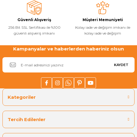
Ürün fiyatı diğer sitelerden daha pahalı.
Bu ürüne benzer farklı alternatifler olmalı.
Güvenli Alışveriş
Müşteri Memuniyeti
256 Bit SSL Sertifikası ile %100
Kolay iade ve değişim imkanı ile
güvenli alışveriş imkanı
kolay iade ve değişim
Kampanyalar ve haberlerden haberiniz olsun
Gönder
KAYDET
Kategoriler
Tercih Edilenler