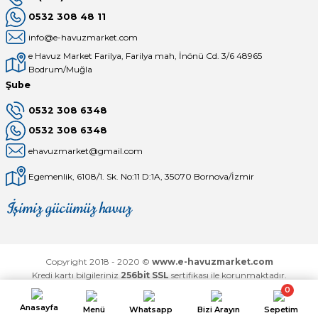
0532 308 48 11
info@e-havuzmarket.com
e Havuz Market Farilya, Farilya mah, İnönü Cd. 3/6 48965
Bodrum/Muğla
Şube
0532 308 6348
0532 308 6348
ehavuzmarket@gmail.com
Egemenlik, 6108/1. Sk. No:11 D:1A, 35070 Bornova/İzmir
İşimiz gücümüz havuz
Mağaza
Depomuz
Copyright 2018 - 2020 ©
www.e-havuzmarket.com
Kredi kartı bilgileriniz
256bit SSL
sertifikası ile korunmaktadır.
0
Anasayfa
Menü
Whatsapp
Bizi Arayın
Sepetim
ideasoft
ile
e-