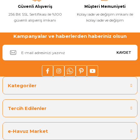
Güvenli Alışveriş
Müşteri Memuniyeti
Havuz
256 Bit SSL Sertifikası ile %100
Kolay iade ve değişim imkanı ile
si Kapağı
güvenli alışveriş imkanı
kolay iade ve değişim
Havuz Pompa
Kampanyalar ve haberlerden haberiniz olsun
Gönder
KAYDET
Havuz
eri
Jakuzi Sauna
Kategoriler
Kartuş Filtreler
Tercih Edilenler
Kuvars Cam
e-Havuz Market
Olimpik Havuz