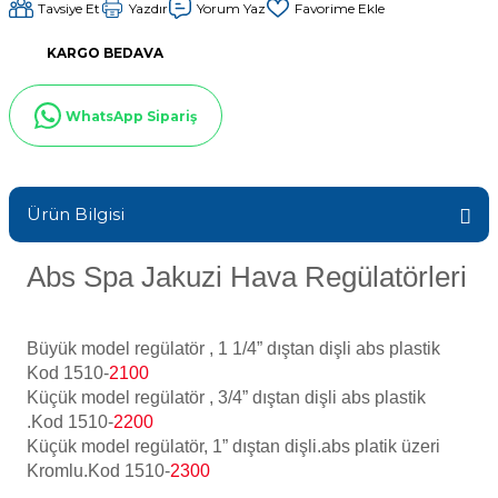
Tavsiye Et
Yazdır
Yorum Yaz
Sıvı Ph- Düşürücü
Gemaş Havuz
Havuz Vana
KARGO BEDAVA
Toz Ph+ Yükseltici
WhatsApp Sipariş
Wtr Havuz
Havuz Isıtma
Wtr Havuz Kimyasalları Setleri
Yosun Öldürücü
Selenoid
Havuz Elektrik
Ürün Bilgisi
alları
Abs Spa Jakuzi Hava Regülatörleri
Alkalinite Düşürücü
Havuz Sarf
Ayak Dezenfektanı
Büyük model regülatör , 1 1/4” dıştan dişli abs plastik
Havuz
Kod 1510-
2100
 Perdeleri
Küçük model regülatör , 3/4” dıştan dişli abs plastik
e Pool Expert
.Kod
1510-
2200
Küçük model regülatör, 1” dıştan dişli.abs platik üzeri
Bahçe Süs Havuzu
Havuz Filtre
Kromlu.Kod
1510-
2300