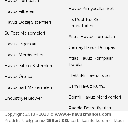
Havuz Pompaları
Yangın Pompası
Havuz Kimyasalları Seti
Havuz Filtreleri
Bs Pool Tuz Klor
Havuz Dozaj Sistemleri
Jeneratörleri
Su Test Malzemeleri
Astral Havuz Pompaları
Havuz Izgaraları
Gemaş Havuz Pompası
Havuz Merdivenleri
Atlas Havuz Pompaları
Trafoları
Havuz Isıtma Sistemleri
Elektrikli Havuz Isıtıcı
Havuz Örtüsü
Cam Havuz Kumu
Havuz Sarf Malzemeleri
Egimli Havuz Merdivenleri
Endüstriyel Blower
Paddle Board fiyatları
Copyright 2018 - 2020 ©
www.e-havuzmarket.com
Kredi kartı bilgileriniz
256bit SSL
sertifikası ile korunmaktadır.