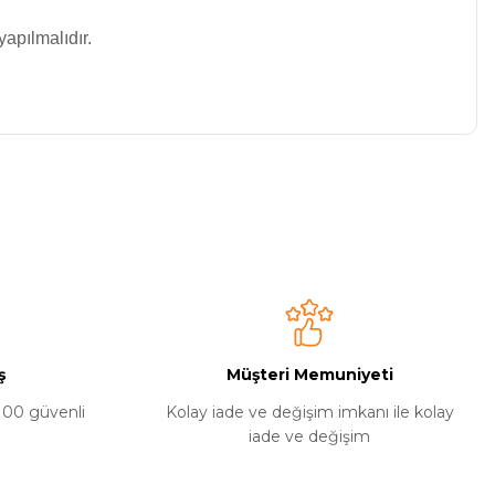
apılmalıdır.
niz.
ımcı oldular. Teşekkür ediyorum kendilerine
ş
Müşteri Memuniyeti
%100 güvenli
Kolay iade ve değişim imkanı ile kolay
iade ve değişim