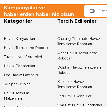
Termometreleri
Kampanyalar ve
haberlerden haberiniz olsun
Kategoriler
Tercih Edilenler
Jakuzi Sauna
Ekipmanları
Havuz Kimyasalları
Chasing Poolmate Havuz
Temizleme Robotları
Kartuş Filtreler
Havuz Temizleme Robotu
Aiper Havuz Temizleme
Tuzlu Havuz Sistemleri
Robotları
Kuvars Cam
Havuz Ekipmanları
Dolphin Havuz Temizleme
Filtre Kumu
Robotları
Led Havuz Lambaları
Kablosuz Havuz
Su Spor Ürünleri
Olimpik
Temizleme Robotları
Havuz Malzemeleri
Havuz Temizlik
Led Havuz Ampulleri
Malzemeleri
Sıva Üstü Havuz Lambaları