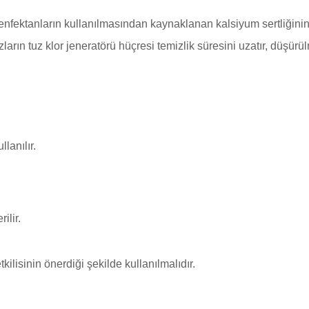
fektanların kullanılmasından kaynaklanan kalsiyum sertliğinin
rın tuz klor jeneratörü hüçresi temizlik süresini uzatır, düşürülme
lanılır.
ilir.
ilisinin önerdiği şekilde kullanılmalıdır.