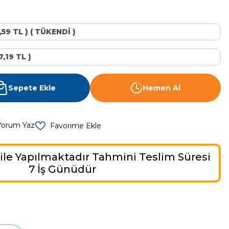
,59 TL ) ( TÜKENDİ )
,19 TL )
Sepete Ekle
Hemen Al
Yorum Yaz
ile Yapılmaktadır Tahmini Teslim Süresi
7 İş Günüdür