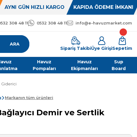
AYNI GÜN HIZLI KARGO
KAPIDA ÖDEME İMKANI
0532 308 48 11
0532 308 48 11
info@e-havuzmarket.com
ARA
Sipariş Takibi
Üye Girişi
Sepetim
avuz
Havuz
Havuz
Sup
ınlatma
Pompaları
Ekipmanları
Board
 Giderici
ı
Markanın tüm ürünleri
ağlayıcı Demir ve Sertlik