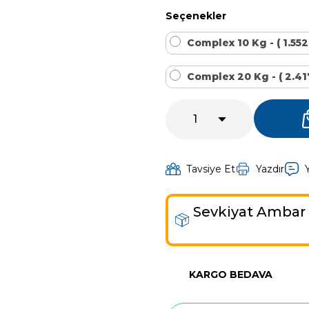
Kalsiyum Hipoklorit %65 Klor
Havuz Kışlık Bakım Ürünü
Seçenekler
Complex 10 Kg - ( 1.552
Kum Filtresi Temizleyici
Havuz Sıvı Ph Düşürücü
Complex 20 Kg - ( 2.417
Multi %90 Tablet Klor
Havuz Toz Ph+ Yükseltici
Sıvı Asit Hidroklorik
Selenoid Havuz Kimyasalları setleri
Tavsiye Et
Yazdır
Sevkiyat Ambar 
Sıvı Klor Sodyum Hipoklorit
Sıvı Ph- Düşürücü
KARGO BEDAVA