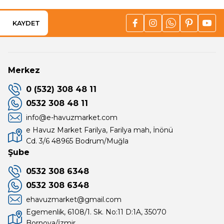
KAYDET
Merkez
0 (532) 308 48 11
0532 308 48 11
info@e-havuzmarket.com
e Havuz Market Farilya, Farilya mah, İnönü
Cd. 3/6 48965 Bodrum/Muğla
Şube
0532 308 6348
0532 308 6348
ehavuzmarket@gmail.com
Egemenlik, 6108/1. Sk. No:11 D:1A, 35070
Bornova/İzmir