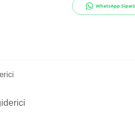
Toz Ph+ Yükseltici
WhatsApp Sipari
Wtr Havuz Kimyasalları Setleri
Yosun Öldürücü
erici