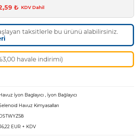
2,59 ₺
KDV Dahil
şlayan taksitlerle bu ürünü alabilirsiniz.
ri
%3,00 havale indirimi)
Havuz İyon Baglayıcı
,
İyon Bağlayıcı
Selenoid Havuz Kimyasalları
DSTWYZ58
36,22 EUR + KDV