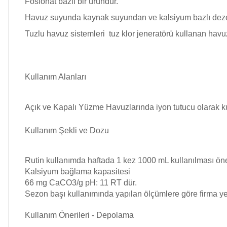
Fosfonat bazlı bir üründür.
Havuz suyunda kaynak suyundan ve kalsiyum bazlı dezen
Havuz Filtre
Endüstriyel Blower
Temizleyici
Tuzlu havuz sistemleri tuz klor jeneratörü kullanan havuzla
Ayak Havuzu
Havuz Kış Kimyasalı
Kullanım Alanları
Bahçe
Açık ve Kapalı Yüzme Havuzlarında iyon tutucu olarak kul
Kalsiyum Hipoklorit
Havuz Duş Sistemleri
Kullanım Şekli ve Dozu
Süper
Pool Havuz Kimyasalları
Rutin kullanımda haftada 1 kez 1000 mL kullanılması öner
Kalsiyum bağlama kapasitesi
Chasing Poolmate Havuz Robotu Yedek
66 mg CaCO3/g pH: 11 RT dür.
Parça Sarf Malzemeleri
Sezon başı kullanımında yapılan ölçümlere göre firma yetk
Tuz
Jenaratörü Hücre Temizleyici
Kullanım Önerileri - Depolama