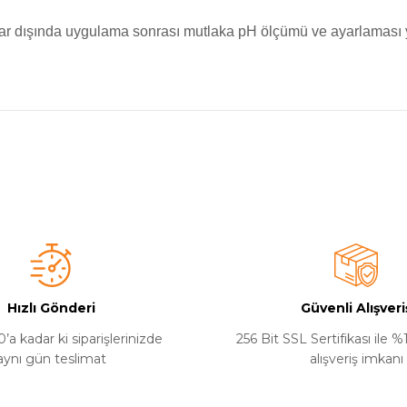
lar dışında uygulama sonrası mutlaka pH ölçümü ve ayarlaması y
a yetersiz gördüğünüz noktaları öneri formunu kullanarak tarafımıza iletebilirsi
olumsuzluk yaşamadım. Satın alırken fiyat konusundada yard
Hızlı Gönderi
Güvenli Alışveri
’a kadar ki siparişlerinizde
256 Bit SSL Sertifikası ile 
aynı gün teslimat
alışveriş imkanı