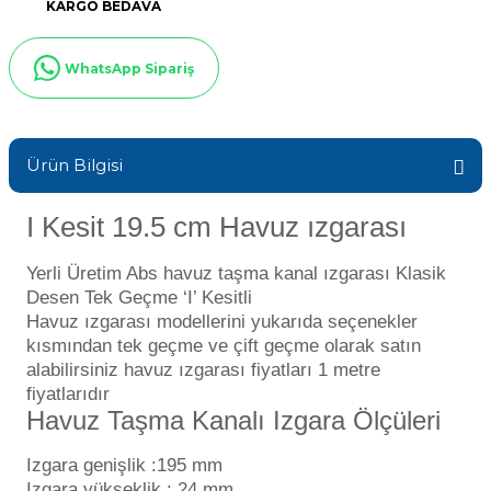
ik
KARGO BEDAVA
Sıvı Ph- Düşürücü
Havuz Vana
Gemaş Havuz
WhatsApp Sipariş
Toz Ph+ Yükseltici
Havuz Isıtma
Wtr Havuz Kimyasalları Setleri
Wtr Havuz
Ürün Bilgisi
Yosun Öldürücü
Havuz Elektrik
Selenoid
I Kesit 19.5 cm Havuz ızgarası
alları
Yerli Üretim Abs havuz taşma kanal ızgarası Klasik
Havuz Sarf
Desen Tek Geçme ‘I’ Kesitli
Alkalinite Düşürücü
Havuz ızgarası modellerini yukarıda seçenekler
kısmından tek geçme ve çift geçme olarak satın
Ayak Dezenfektanı
Havuz
alabilirsiniz havuz ızgarası fiyatları 1 metre
 Perdeleri
fiyatlarıdır
Havuz Taşma Kanalı Izgara Ölçüleri
e Pool Expert
Bahçe Süs Havuzu
Izgara genişlik :195 mm
Havuz Filtre
Izgara yükseklik : 24 mm