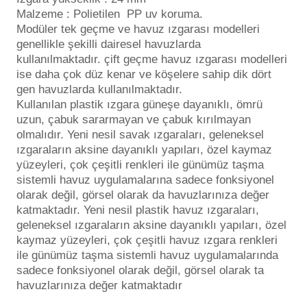
Endüstriyel Blower
Malzeme : Polietilen PP uv koruma.
Modüler tek geçme ve havuz ızgarası modelleri
Havuz Kış Kimyasalı
Ayak Havuzu
genellikle şekilli dairesel havuzlarda
kullanılmaktadır. çift geçme havuz ızgarası modelleri
ise daha çok düz kenar ve köşelere sahip dik dört
Kalsiyum Hipoklorit
Bahçe Havuz
gen havuzlarda kullanılmaktadır.
ri
Kullanılan plastik ızgara güneşe dayanıklı, ömrü
Süper Pool
uzun, çabuk sararmayan ve çabuk kırılmayan
alları
olmalıdır. Yeni nesil savak ızgaraları, geleneksel
ızgaraların aksine dayanıklı yapıları, özel kaymaz
lmate Havuz Robotu Yedek
Tuz
yüzeyleri, çok çeşitli renkleri ile günümüz taşma
alzemeleri
ücre Temizleyici
sistemli havuz uygulamalarına sadece fonksiyonel
olarak değil, görsel olarak da havuzlarınıza değer
Dalgıç Pompa
katmaktadır. Yeni nesil plastik havuz ızgaraları,
geleneksel ızgaraların aksine dayanıklı yapıları, özel
kaymaz yüzeyleri, çok çeşitli havuz ızgara renkleri
Dezenfeksiyon
ile günümüz taşma sistemli havuz uygulamalarında
sadece fonksiyonel olarak değil, görsel olarak ta
havuzlarınıza değer katmaktadır
Havuz Güvenlik