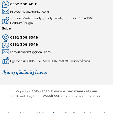
0532 308 48 11
info@e-havuzmarket.com
e Havuz Market Farilya, Farilya mah, İnönü Cd. 3/6 48965
Bodrum/Muğla
Şube
0532 308 6348
0532 308 6348
ehavuzmarket@gmail.com
Egemenlik, 6108/1. Sk. No:11 D:1A, 35070 Bornova/İzmir
İşimiz gücümüz havuz
Mağaza
Depomuz
Copyright 2018 - 2020 ©
www.e-havuzmarket.com
Kredi kartı bilgileriniz
256bit SSL
sertifikası ile korunmaktadır.