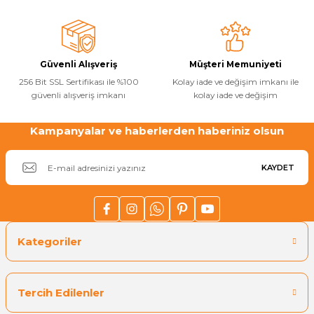
Ürün bilgilerinde hatalar bulunuyor.
Havuz
Ürün fiyatı diğer sitelerden daha pahalı.
si Kapağı
Bu ürüne benzer farklı alternatifler olmalı.
Güvenli Alışveriş
Müşteri Memuniyeti
Havuz Pompa
256 Bit SSL Sertifikası ile %100
Kolay iade ve değişim imkanı ile
güvenli alışveriş imkanı
kolay iade ve değişim
Havuz
Kampanyalar ve haberlerden haberiniz olsun
Gönder
eri
KAYDET
Jakuzi Sauna
Kartuş Filtreler
Kategoriler
Kuvars Cam
Tercih Edilenler
Olimpik Havuz