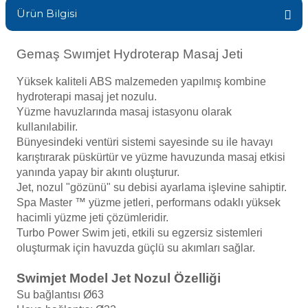
Sıvı Ph- Düşürücü
Ürün Bilgisi
Gemaş Havuz
Havuz Vana
Toz Ph+ Yükseltici
Gemaş Swımjet Hydroterap Masaj Jeti
Wtr Havuz
Havuz Isıtma
Yüksek kaliteli ABS malzemeden yapılmış kombine
Wtr Havuz Kimyasalları Setleri
hydroterapi masaj jet nozulu.
Yüzme havuzlarında masaj istasyonu olarak
Yosun Öldürücü
Selenoid
kullanılabilir.
Havuz Elektrik
alları
Bünyesindeki ventüri sistemi sayesinde su ile havayı
karıştırarak püskürtür ve yüzme havuzunda masaj etkisi
yanında yapay bir akıntı oluşturur.
Alkalinite Düşürücü
Havuz Sarf
Jet, nozul "gözünü" su debisi ayarlama işlevine sahiptir.
Spa Master ™ yüzme jetleri, performans odaklı yüksek
Ayak Dezenfektanı
hacimli yüzme jeti çözümleridir.
Havuz
Turbo Power Swim jeti, etkili su egzersiz sistemleri
 Perdeleri
oluşturmak için havuzda güçlü su akımları sağlar.
e Pool Expert
Swimjet Model Jet Nozul Özelliği
Bahçe Süs Havuzu
Havuz Filtre
Su bağlantısı Ø63