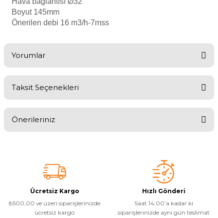
Hava bağlantısı Ø32
Endüstriyel Blower
Boyut 145mm
Havuz Kış Kimyasalı
Önerilen debi 16 m3/h-7mss
Ayak Havuzu
Kalsiyum Hipoklorit
Yorumlar
Bahçe Havuz
ri
Süper Pool
alları
Taksit Seçenekleri
Bu ürüne ilk yorumu siz yapın!
Tuz
lmate Havuz Robotu Yedek
ücre Temizleyici
alzemeleri
Önerileriniz
Yorum Yaz
Bu ürünün fiyat bilgisi, resim, ürün açıklamalarında ve diğer
Dalgıç Pompa
konularda yetersiz gördüğünüz noktaları öneri formunu kullanarak
tarafımıza iletebilirsiniz.
Görüş ve önerileriniz için teşekkür ederiz.
Dezenfeksiyon
Ürün resmi kalitesiz, bozuk veya görüntülenemiyor.
Ücretsiz Kargo
Hızlı Gönderi
₺500,00 ve üzeri siparişlerinizde
Saat 14:00’a kadar ki
Ürün açıklamasında eksik bilgiler bulunuyor.
Havuz Güvenlik
ücretsiz kargo
siparişlerinizde aynı gün teslimat