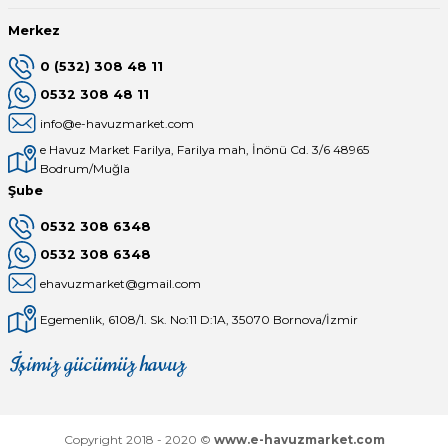
Merkez
0 (532) 308 48 11
0532 308 48 11
info@e-havuzmarket.com
e Havuz Market Farilya, Farilya mah, İnönü Cd. 3/6 48965
Bodrum/Muğla
Şube
0532 308 6348
0532 308 6348
ehavuzmarket@gmail.com
Egemenlik, 6108/1. Sk. No:11 D:1A, 35070 Bornova/İzmir
İşimiz gücümüz havuz
Mağaza
Depomuz
Copyright 2018 - 2020 ©
www.e-havuzmarket.com