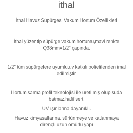
Endüstriyel Blower
nite Düşürücü
Ayak Havuzu
İthal Havuz Süpürgesi Vakum Hortum Özellikleri
Dezenfektanı
Bahçe Havuz
ri
İthal yüzer tip süpürge vakum hortumu,mavi renkte
Q38mm=1/2'' çapında.
 Expert
lmate Havuz Robotu Yedek
1/2'' tüm süpürgelere uyumlu,uv katkılı polietilenden imal
Filtre Temizleyici
alzemeleri
edilmiştir.
Dalgıç Pompa
Kış Kimyasalı
Hortum sarma profil teknolojisi ile üretilmiş olup suda
batmaz,hafif sert
Dezenfeksiyon
UV ışınlarına dayanıklı.
Kalsiyum Hipoklorit
Havuz kimyasallarına, sürtünmeye ve katlanmaya
dirençli uzun ömürlü yapı
Havuz Güvenlik
Süper Pool
alları