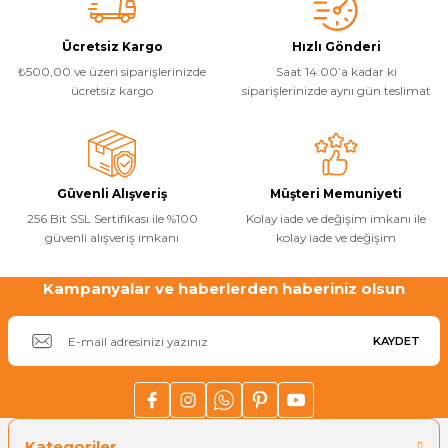
Yorum Yaz
Ürün resmi kalitesiz, bozuk veya görüntülenemiyor.
Ücretsiz Kargo
Hızlı Gönderi
Yangın Pompası
₺500,00 ve üzeri siparişlerinizde
Saat 14:00’a kadar ki
Ürün açıklamasında eksik bilgiler bulunuyor.
ücretsiz kargo
siparişlerinizde aynı gün teslimat
Ürün bilgilerinde hatalar bulunuyor.
Ürün fiyatı diğer sitelerden daha pahalı.
Bu ürüne benzer farklı alternatifler olmalı.
Güvenli Alışveriş
Müşteri Memuniyeti
256 Bit SSL Sertifikası ile %100
Kolay iade ve değişim imkanı ile
güvenli alışveriş imkanı
kolay iade ve değişim
Kampanyalar ve haberlerden haberiniz olsun
Gönder
KAYDET
Kategoriler