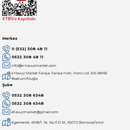
Merkez
0 (532) 308 48 11
0532 308 48 11
info@e-havuzmarket.com
e Havuz Market Farilya, Farilya mah, İnönü Cd. 3/6 48965
Bodrum/Muğla
Şube
0532 308 6348
0532 308 6348
ehavuzmarket@gmail.com
Egemenlik, 6108/1. Sk. No:11 D:1A, 35070 Bornova/İzmir