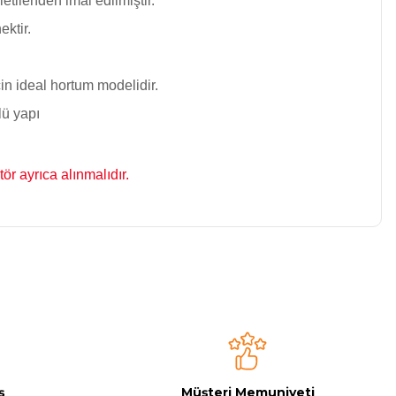
tilenden imal edilmiştir.
ektir.
n ideal hortum modelidir.
lü yapı
r ayrıca alınmalıdır.
niz.
ş
Müşteri Memuniyeti