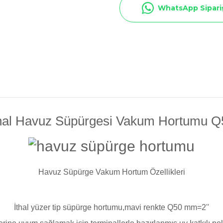
Toz Ph+ Yükseltici
WhatsApp Sipari
Wtr Havuz Kimyasalları Setleri
Yosun Öldürücü
thal Havuz Süpürgesi Vakum Hortumu Q
Havuz Süpürge Vakum Hortum Özellikleri
İthal yüzer tip süpürge hortumu,mavi renkte Q50 mm=2''