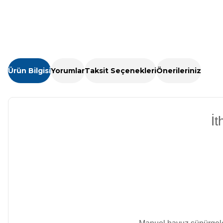
Kimyasalları
Havuz Isıtma
Sistemleri
Wtr Havuz
Kimyasalları
Havuz Elektrik
Ürün Bilgisi
Yorumlar
Taksit Seçenekleri
Önerileriniz
Panoları
Selenoid
Havuz Kimyasalları
İ
Havuz Sarf
Malzemeleri
Alkalinite Düşürücü
Havuz
Ayak Dezenfektanı
Şelaleleri Su Perdeleri
e Pool Expert
Bahçe Süs Havuzu