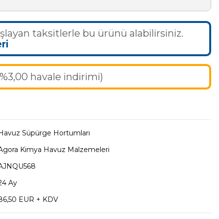
şlayan taksitlerle bu ürünü alabilirsiniz.
ri
(%3,00 havale indirimi)
Havuz Süpürge Hortumları
Agora Kimya Havuz Malzemeleri
AJNQU568
24 Ay
86,50 EUR + KDV