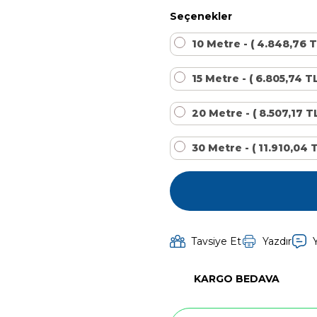
Kalsiyum Hipoklorit %65 Klor
Havuz Kışlık Bakım Ürünü
Seçenekler
10 Metre - ( 4.848,76 T
Kum Filtresi Temizleyici
Havuz Sıvı Ph Düşürücü
15 Metre - ( 6.805,74 T
20 Metre - ( 8.507,17 T
Multi %90 Tablet Klor
Havuz Toz Ph+ Yükseltici
30 Metre - ( 11.910,04 
Sıvı Asit Hidroklorik
Selenoid Havuz Kimyasalları setleri
Sıvı Klor Sodyum Hipoklorit
Tavsiye Et
Yazdır
Sıvı Ph- Düşürücü
KARGO BEDAVA