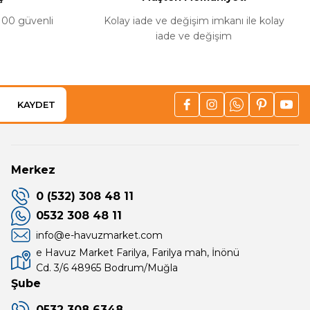
%100 güvenli
Kolay iade ve değişim imkanı ile kolay
iade ve değişim
KAYDET
Merkez
0 (532) 308 48 11
0532 308 48 11
info@e-havuzmarket.com
e Havuz Market Farilya, Farilya mah, İnönü
Cd. 3/6 48965 Bodrum/Muğla
Şube
0532 308 6348