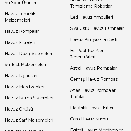
Su Spor Ürünleri
Temizleme Robotları
Termometreleri
Havuz Temizlik
Led Havuz Ampulleri
Malzemeleri
Jakuzi Sauna
Sıva Üstü Havuz Lambaları
Havuz Pompaları
Ekipmanları
Havuz Kimyasalları Seti
Havuz Filtreleri
Bs Pool Tuz Klor
Havuz Dozaj Sistemleri
Kartuş Filtreler
Jeneratörleri
Su Test Malzemeleri
Astral Havuz Pompaları
Havuz Izgaraları
Kuvars Cam
Gemaş Havuz Pompası
Filtre Kumu
Havuz Merdivenleri
Atlas Havuz Pompaları
Trafoları
Havuz Isıtma Sistemleri
Olimpik
Elektrikli Havuz Isıtıcı
Havuz Örtüsü
Havuz Malzemeleri
Cam Havuz Kumu
Havuz Sarf Malzemeleri
Egimli Havuz Merdivenleri