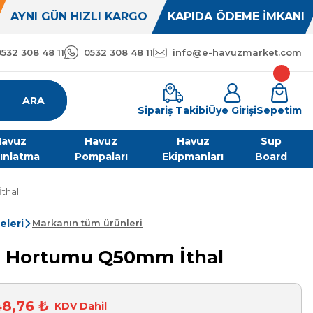
AYNI GÜN HIZLI KARGO
KAPIDA ÖDEME İMKANI
0532 308 48 11
0532 308 48 11
info@e-havuzmarket.com
ARA
Sipariş Takibi
Üye Girişi
Sepetim
avuz
Havuz
Havuz
Sup
ınlatma
Pompaları
Ekipmanları
Board
thal
eleri
Markanın tüm ürünleri
 Hortumu Q50mm İthal
48,76 ₺
KDV Dahil