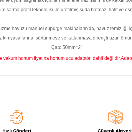
ne uyum sağlamak için terminallerle hazırlanmış uv katkılı polie
m sarma profil teknolojisi ile üretilmiş suda batmaz, hafif ve esn
Yüzme havuzu manuel süpürge makinaların'da, havuz temizliği içi
 kimyasallarına, sürtünmeye ve katlanmaya dirençli uzun ömür
Çap: 50mm=
2''
 vakum hortum fiyatına hortum ucu adaptör dahil değildir.Adaptö
a yetersiz gördüğünüz noktaları öneri formunu kullanarak tarafımıza iletebilirsi
Bu ürüne ilk yorumu siz yapın!
Yorum Yaz
Hızlı Gönderi
Güvenli Alışveri