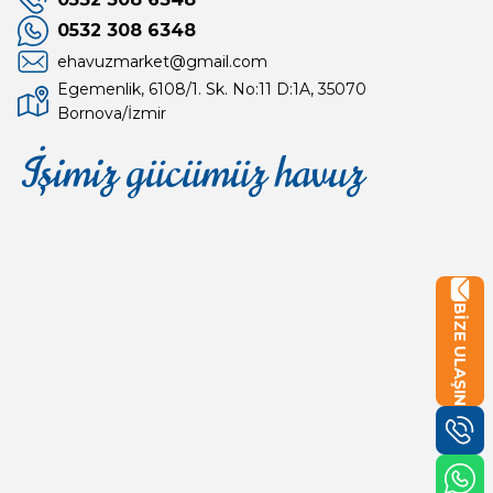
0532 308 6348
ehavuzmarket@gmail.com
Egemenlik, 6108/1. Sk. No:11 D:1A, 35070
Bornova/İzmir
İşimiz gücümüz havuz
Mağaza
Depomuz
BİZE ULAŞIN