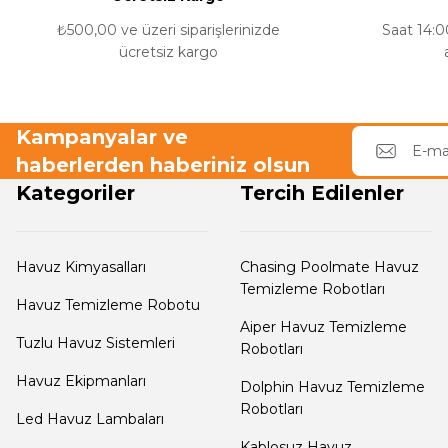
Dalgıç Pompa
Bu ürüne benzer farklı alternatifler olmalı.
₺500,00 ve üzeri siparişlerinizde
Saat 14:00
ücretsiz kargo
Dezenfeksiyon
Sistemleri
Kampanyalar ve
haberlerden haberiniz olsun
Havuz Güvenlik
Kategoriler
Tercih Edilenler
Havuz
Havuz Kimyasalları
Chasing Poolmate Havuz
Makine Dairesi Kapağı
Temizleme Robotları
Havuz Temizleme Robotu
Aiper Havuz Temizleme
Tuzlu Havuz Sistemleri
Havuz Pompa
Robotları
Sehpa
Havuz Ekipmanları
Dolphin Havuz Temizleme
Robotları
Led Havuz Lambaları
Havuz
Kablosuz Havuz