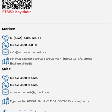
Merkez
0 (532) 308 48 11
0532 308 48 11
info@e-havuzmarket.com
e Havuz Market Farilya, Farilya mah, İnönü Cd. 3/6 48965
Bodrum/Muğla
Şube
0532 308 6348
0532 308 6348
ehavuzmarket@gmail.com
Egemenlik, 6108/1. Sk. No:11 D:1A, 35070 Bornova/İzmir