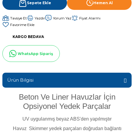
Sepete Ekle
Hemen Al
Sıvı Ph- Düşürücü
Gemaş Havuz
Havuz Vana
Tavsiye Et
Yazdır
Yorum Yaz
Fiyat Alarmı
Toz Ph+ Yükseltici
Wtr Havuz
Havuz Isıtma
Wtr Havuz Kimyasalları Setleri
KARGO BEDAVA
Yosun Öldürücü
WhatsApp Sipariş
Selenoid
Havuz Elektrik
alları
Alkalinite Düşürücü
Havuz Sarf
Ürün Bilgisi
Ayak Dezenfektanı
Beton Ve Liner Havuzlar İçin
Havuz
Opsiyonel Yedek Parçalar
 Perdeleri
e Pool Expert
UV uygulanmış beyaz ABS'den yapılmıştır
Bahçe Süs Havuzu
Havuz Filtre
Havuz Skimmer yedek parçaları doğrudan bağlantı