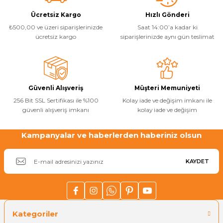
Havuz
Ürün resmi kalitesiz, bozuk veya görüntülenemiyor.
Ücretsiz Kargo
Hızlı Gönderi
si Kapağı
₺500,00 ve üzeri siparişlerinizde
Saat 14:00’a kadar ki
Ürün açıklamasında eksik bilgiler bulunuyor.
ücretsiz kargo
siparişlerinizde aynı gün teslimat
Ürün bilgilerinde hatalar bulunuyor.
Havuz Pompa
Ürün fiyatı diğer sitelerden daha pahalı.
Bu ürüne benzer farklı alternatifler olmalı.
Havuz
Güvenli Alışveriş
Müşteri Memuniyeti
eri
256 Bit SSL Sertifikası ile %100
Kolay iade ve değişim imkanı ile
güvenli alışveriş imkanı
kolay iade ve değişim
Jakuzi Sauna
Kampanyalar ve haberlerden haberiniz olsun
Gönder
Kartuş Filtreler
KAYDET
Kuvars Cam
Kategoriler
Olimpik Havuz