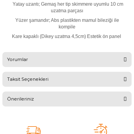
Endüstriyel Blower
Yatay uzantı; Gemaş her tip skimmere uyumlu 10 cm
uzatma parçası
Havuz Kış Kimyasalı
Ayak Havuzu
Yüzer şamandır; Abs plastikten mamul bileziği ile
kompile
Kalsiyum Hipoklorit
Bahçe Havuz
Kare kapaklı (
Dikey uzatma 4,5cm)
Estetik ön panel
ri
Süper Pool
alları
Yorumlar
Tuz
lmate Havuz Robotu Yedek
ücre Temizleyici
alzemeleri
Taksit Seçenekleri
Bu ürüne ilk yorumu siz yapın!
Dalgıç Pompa
Önerileriniz
Yorum Yaz
Dezenfeksiyon
Bu ürünün fiyat bilgisi, resim, ürün açıklamalarında ve diğer
konularda yetersiz gördüğünüz noktaları öneri formunu kullanarak
tarafımıza iletebilirsiniz.
Havuz Güvenlik
Görüş ve önerileriniz için teşekkür ederiz.