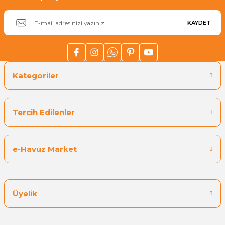
Havuz
KAYDET
si Kapağı
Havuz Pompa
Kategoriler
Havuz
eri
Tercih Edilenler
Jakuzi Sauna
e-Havuz Market
Kartuş Filtreler
Kuvars Cam
Üyelik
Olimpik Havuz