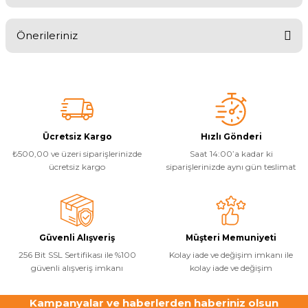
Endüstriyel Blower
iyi alışveriş
Havuz Kış Kimyasalı
Önerileriniz
Ayak Havuzu
Uzun zamandır almak istiyordum bahar gelince
Kalsiyum Hipoklorit
kısmet oldu. Hiçbir sorun yok
Bu ürünün fiyat bilgisi, resim, ürün açıklamalarında ve diğer
Bahçe Havuz
konularda yetersiz gördüğünüz noktaları öneri formunu kullanarak
tarafımıza iletebilirsiniz.
F... Y... | 04/04/2019
ri
Süper Pool
Görüş ve önerileriniz için teşekkür ederiz.
alları
Ürün resmi kalitesiz, bozuk veya görüntülenemiyor.
Yorum Yaz
Ücretsiz Kargo
Hızlı Gönderi
Tuz
₺500,00 ve üzeri siparişlerinizde
Saat 14:00’a kadar ki
lmate Havuz Robotu Yedek
Ürün açıklamasında eksik bilgiler bulunuyor.
ücre Temizleyici
ücretsiz kargo
siparişlerinizde aynı gün teslimat
alzemeleri
Ürün bilgilerinde hatalar bulunuyor.
Ürün fiyatı diğer sitelerden daha pahalı.
Dalgıç Pompa
Bu ürüne benzer farklı alternatifler olmalı.
Güvenli Alışveriş
Müşteri Memuniyeti
Dezenfeksiyon
256 Bit SSL Sertifikası ile %100
Kolay iade ve değişim imkanı ile
güvenli alışveriş imkanı
kolay iade ve değişim
Havuz Güvenlik
Kampanyalar ve haberlerden haberiniz olsun
Gönder