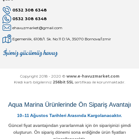
0532 308 6348
0532 308 6348
ehavuzmarket@gmail.com
Egemenlik, 6108/1. Sk. No:11 D:1A, 35070 Bornova/İzmir
İşimiz gücümüz havuz
Mağaza
Depomuz
Copyright 2018 - 2020 ©
www.e-havuzmarket.com
Kredi kartı bilgileriniz
256bit SSL
sertifikası ile korunmaktadır.
Aqua Marina Ürünlerinde Ön Sipariş Avantajı
10–11 Ağustos Tarihleri Arasında Kargolanacaktır.
Güncel fiyat avantajından yararlanmak için ön siparişinizi şimdi
oluşturun. Ön sipariş dönemi sona erdiğinde ürün fiyatları