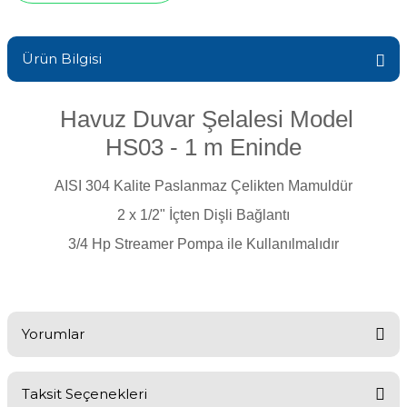
Sıvı Ph- Düşürücü
Gemaş Havuz
Havuz Vana
Ürün Bilgisi
Toz Ph+ Yükseltici
Wtr Havuz
Havuz Isıtma
Wtr Havuz Kimyasalları Setleri
Havuz Duvar Şelalesi Model
HS03 - 1 m Eninde
Yosun Öldürücü
Selenoid
Havuz Elektrik
alları
AISI 304 Kalite Paslanmaz Çelikten Mamuldür
2 x 1/2" İçten Dişli Bağlantı
Alkalinite Düşürücü
Havuz Sarf
3/4 Hp Streamer Pompa ile Kullanılmalıdır
Ayak Dezenfektanı
Havuz
 Perdeleri
e Pool Expert
Yorumlar
Bahçe Süs Havuzu
Havuz Filtre
Taksit Seçenekleri