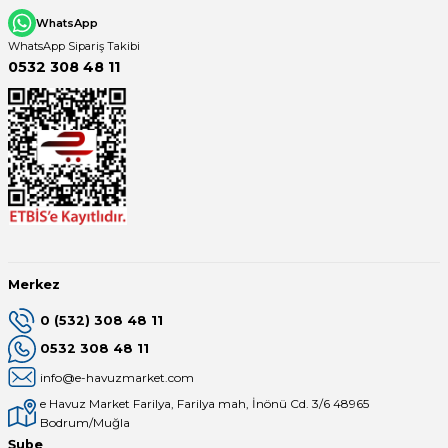
WhatsApp
WhatsApp Sipariş Takibi
Yangın Pompası
0532 308 48 11
Merkez
0 (532) 308 48 11
0532 308 48 11
info@e-havuzmarket.com
e Havuz Market Farilya, Farilya mah, İnönü Cd. 3/6 48965
Bodrum/Muğla
Şube