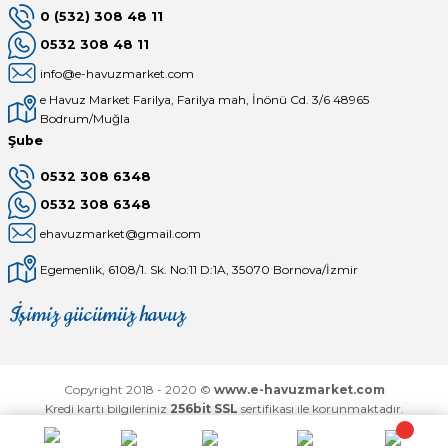
0 (532) 308 48 11
0532 308 48 11
info@e-havuzmarket.com
e Havuz Market Farilya, Farilya mah, İnönü Cd. 3/6 48965
Bodrum/Muğla
Şube
0532 308 6348
0532 308 6348
ehavuzmarket@gmail.com
Egemenlik, 6108/1. Sk. No:11 D:1A, 35070 Bornova/İzmir
İşimiz gücümüz havuz
Mağaza
Depomuz
Copyright 2018 - 2020 ©
www.e-havuzmarket.com
Kredi kartı bilgileriniz
256bit SSL
sertifikası ile korunmaktadır.