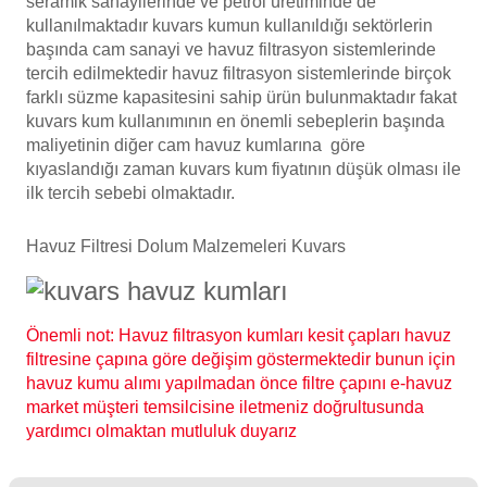
seramik sanayilerinde ve petrol üretiminde de
kullanılmaktadır kuvars kumun kullanıldığı sektörlerin
Havuz
başında cam sanayi ve havuz filtrasyon sistemlerinde
si Kapağı
tercih edilmektedir havuz filtrasyon sistemlerinde birçok
farklı süzme kapasitesini sahip ürün bulunmaktadır fakat
Havuz Pompa
kuvars kum kullanımının en önemli sebeplerin başında
maliyetinin diğer cam havuz kumlarına göre
kıyaslandığı zaman kuvars kum fiyatının düşük olması ile
Havuz
ilk tercih sebebi olmaktadır.
eri
Havuz Filtresi Dolum Malzemeleri Kuvars
Jakuzi Sauna
Önemli not: Havuz filtrasyon kumları kesit çapları havuz
Kartuş Filtreler
filtresine çapına göre değişim göstermektedir bunun için
havuz kumu alımı yapılmadan önce filtre çapını e-havuz
Kuvars Cam
market müşteri temsilcisine iletmeniz doğrultusunda
yardımcı olmaktan mutluluk duyarız
Olimpik Havuz