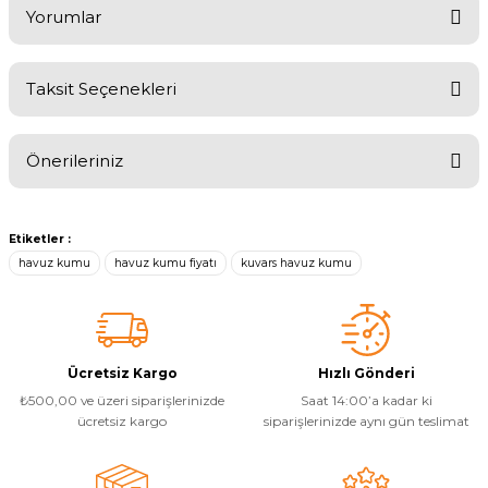
Yorumlar
Yangın Pompası
Taksit Seçenekleri
Bu ürüne ilk yorumu siz yapın!
Önerileriniz
Yorum Yaz
Bu ürünün fiyat bilgisi, resim, ürün açıklamalarında ve diğer
konularda yetersiz gördüğünüz noktaları öneri formunu kullanarak
Etiketler :
tarafımıza iletebilirsiniz.
havuz kumu
havuz kumu fiyatı
kuvars havuz kumu
Görüş ve önerileriniz için teşekkür ederiz.
Ürün resmi kalitesiz, bozuk veya görüntülenemiyor.
Ürün açıklamasında eksik bilgiler bulunuyor.
Ücretsiz Kargo
Hızlı Gönderi
Ürün bilgilerinde hatalar bulunuyor.
₺500,00 ve üzeri siparişlerinizde
Saat 14:00’a kadar ki
Ürün fiyatı diğer sitelerden daha pahalı.
ücretsiz kargo
siparişlerinizde aynı gün teslimat
Bu ürüne benzer farklı alternatifler olmalı.