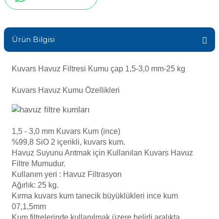
Sıvı Ph- Düşürücü
Gemaş Havuz
Havuz Vana
Toz Ph+ Yükseltici
Ürün Bilgisi
Wtr Havuz
Havuz Isıtma
Wtr Havuz Kimyasalları Setleri
Kuvars Havuz Filtresi Kumu çap 1,5-3,0 mm-25 kg
Yosun Öldürücü
Kuvars Havuz Kumu Özellikleri
Selenoid
Havuz Elektrik
alları
Alkalinite Düşürücü
Havuz Sarf
1,5 - 3,0 mm Kuvars Kum (ince)
%99,8 SiO 2 içerikli, kuvars kum.
Ayak Dezenfektanı
Havuz Suyunu Arıtmak için Kullanılan Kuvars Havuz
Havuz
Filtre Mumudur.
 Perdeleri
Kullanım yeri : Havuz Filtrasyon
e Pool Expert
Ağırlık: 25 kg.
Kırma kuvars kum tanecik büyüklükleri ince kum
Bahçe Süs Havuzu
Havuz Filtre
07,1,5mm
Kum filtrelerinde kullanılmak üzere belirli aralıkta