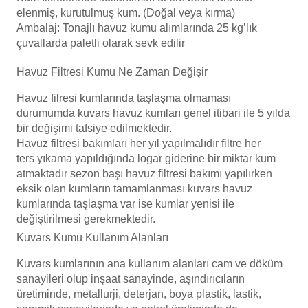
Endüstriyel Blower
elenmiş, kurutulmuş kum. (Doğal veya kırma)
Ambalaj: Tonajlı havuz kumu alımlarında 25 kg’lık
Havuz Kış Kimyasalı
çuvallarda paletli olarak sevk edilir
Ayak Havuzu
Kalsiyum Hipoklorit
Havuz Filtresi Kumu Ne Zaman Değişir
Bahçe Havuz
ri
Havuz filresi kumlarında taşlaşma olmaması
Süper Pool
durumumda kuvars havuz kumları genel itibari ile 5 yılda
alları
bir
değişimi
tafsiye edilmektedir.
Havuz filtresi bakımları her yıl
yapılmalıdır
filtre her
Tuz
lmate Havuz Robotu Yedek
ters
yıkama
yapıldığında
logar giderine bir miktar kum
ücre Temizleyici
alzemeleri
atmaktadır sezon başı havuz filtresi bakımı yapılırken
eksik olan kumların tamamlanması kuvars havuz
kumlarında taşlaşma var ise kumlar yenisi ile
Dalgıç Pompa
değiştirilmesi
gerekmektedir.
Kuvars Kumu Kullanım Alanları
Dezenfeksiyon
Kuvars kumlarının ana kullanım alanları cam ve döküm
sanayileri olup inşaat sanayinde, aşındırıcıların
Havuz Güvenlik
üretiminde, metallurji, deterjan, boya plastik, lastik,